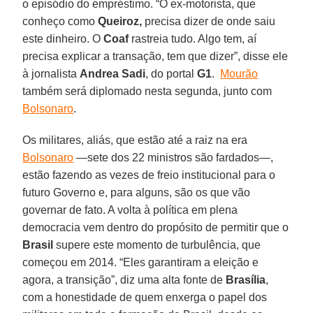
o episódio do empréstimo. “O ex-motorista, que
conheço como
Queiroz,
precisa dizer de onde saiu
este dinheiro. O
Coaf
rastreia tudo. Algo tem, aí
precisa explicar a transação, tem que dizer”, disse ele
à jornalista
Andrea Sadi
, do portal
G1
.
Mourão
também será diplomado nesta segunda, junto com
Bolsonaro
.
Os militares, aliás, que estão até a raiz na era
Bolsonaro
—sete dos 22 ministros são fardados—,
estão fazendo as vezes de freio institucional para o
futuro Governo e, para alguns, são os que vão
governar de fato. A volta à política em plena
democracia vem dentro do propósito de permitir que o
Brasil
supere este momento de turbulência, que
começou em 2014. “Eles garantiram a eleição e
agora, a transição”, diz uma alta fonte de
Brasília
,
com a honestidade de quem enxerga o papel dos