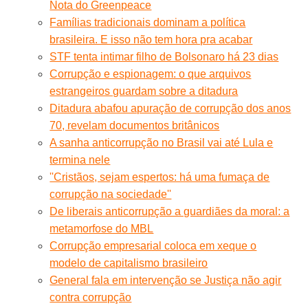
Nota do Greenpeace
Famílias tradicionais dominam a política
brasileira. E isso não tem hora pra acabar
STF tenta intimar filho de Bolsonaro há 23 dias
Corrupção e espionagem: o que arquivos
estrangeiros guardam sobre a ditadura
Ditadura abafou apuração de corrupção dos anos
70, revelam documentos britânicos
A sanha anticorrupção no Brasil vai até Lula e
termina nele
''Cristãos, sejam espertos: há uma fumaça de
corrupção na sociedade''
De liberais anticorrupção a guardiães da moral: a
metamorfose do MBL
Corrupção empresarial coloca em xeque o
modelo de capitalismo brasileiro
General fala em intervenção se Justiça não agir
contra corrupção