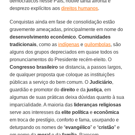
democráticos nesse País, houve tanta afronta e
desprezo explícitos aos
direitos humanos
.
Conquistas ainda em fase de consolidação estão
gravemente ameaçadas, principalmente em nome do
desenvolvimento econômico
.
Comunidades
tradicionais
, como as
indígenas
e
quilombolas
, são
alguns dos grupos depreciados em quase todos os
pronunciamentos do Presidente recém-eleito. O
Congresso brasileiro
se distancia, a passos largos,
de qualquer proposta que coloque as instituições
públicas a serviço do bem comum. O
Judiciário
,
guardião e promotor do
direito
e da
justiça
, em
algumas de suas práticas deixa dúvidas quanto à sua
imparcialidade. A maioria das
lideranças religiosas
serve aos interesses da
elite política
e
econômica
em troca de prestígio, conforto e fama, usurpando e
deturpando os nomes de “
evangélico
” e “
cristão
” e
em nome da
moral
e da
família
. Parecem