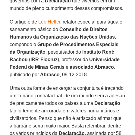
governos com a
Declaração
que vivemos em um
mundo de pleno cumprimento desses compromissos.
O artigo é de
Léo Heller
, relator especial para água e
saneamento básico do
Conselho de Direitos
Humanos da Organização das Nações Unidas
,
compondo o
Grupo de Procedimentos Especiais
da Organização
, pesquisador do
Instituto René
Rachou
(
IRR-Fiocruz
), professor da
Universidade
Federal de Minas Gerais
e
associado Abrasco
,
publicado por
Abrasco
, 09-12-2018.
Uma outra forma de enxergar a conjuntura é traçando
um cenário contrafactual, de um mundo sem a adesão
de praticamente todos os países a uma
Declaração
tão fortemente ancorada em valores humanitários e
civilizatórios. Penso que não é arriscado afirmar que
a barbárie seria muito maior. Basta relembrar, dentre
os vários princípios da
Declaração
, assinada por 58