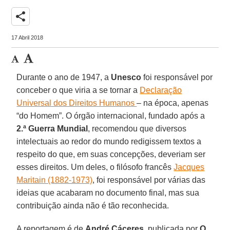
share
17 Abril 2018
Durante o ano de 1947, a
Unesco
foi responsável por
conceber o que viria a se tornar a
Declaração
Universal dos Direitos Humanos
– na época, apenas
“do Homem”. O órgão internacional, fundado após a
2.ª Guerra Mundial
, recomendou que diversos
intelectuais ao redor do mundo redigissem textos a
respeito do que, em suas concepções, deveriam ser
esses direitos. Um deles, o filósofo francês
Jacques
Maritain (1882-1973)
, foi responsável por várias das
ideias que acabaram no documento final, mas sua
contribuição ainda não é tão reconhecida.
A reportagem é de
André Cáceres
, publicada por
O