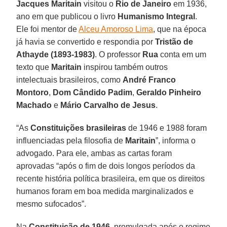
Jacques Maritain
visitou o
Rio de Janeiro
em 1936,
ano em que publicou o livro
Humanismo Integral
.
Ele foi mentor de
Alceu Amoroso Lima
, que na época
já havia se convertido e respondia por
Tristão de
Athayde (1893-1983)
. O professor
Rua
conta em um
texto que
Maritain
inspirou também outros
intelectuais brasileiros, como
André Franco
Montoro
,
Dom Cândido Padim
,
Geraldo Pinheiro
Machado
e
Mário Carvalho de Jesus
.
“As
Constituições brasileiras
de 1946 e 1988 foram
influenciadas pela filosofia de
Maritain
”, informa o
advogado. Para ele, ambas as cartas foram
aprovadas “após o fim de dois longos períodos da
recente história política brasileira, em que os direitos
humanos foram em boa medida marginalizados e
mesmo sufocados”.
Na
Constituição de 1946
, promulgada após o regime