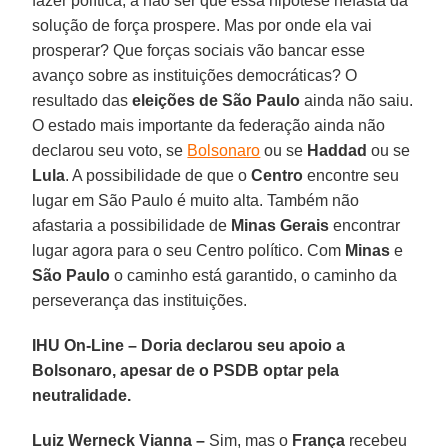
fazer política, a não ser que essa hipótese nefasta da
solução de força prospere. Mas por onde ela vai
prosperar? Que forças sociais vão bancar esse
avanço sobre as instituições democráticas? O
resultado das
eleições de São Paulo
ainda não saiu.
O estado mais importante da federação ainda não
declarou seu voto, se
Bolsonaro
ou se
Haddad
ou se
Lula
. A possibilidade de que o
Centro
encontre seu
lugar em São Paulo é muito alta. Também não
afastaria a possibilidade de
Minas Gerais
encontrar
lugar agora para o seu Centro político. Com
Minas
e
São Paulo
o caminho está garantido, o caminho da
perseverança das instituições.
IHU On-Line – Doria declarou seu apoio a
Bolsonaro, apesar de o PSDB optar pela
neutralidade.
Luiz Werneck Vianna –
Sim, mas o
França
recebeu