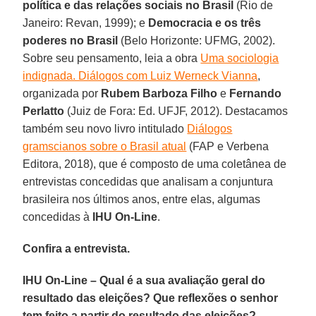
política e das relações sociais no Brasil
(Rio de
Janeiro: Revan, 1999); e
Democracia e os três
poderes no Brasil
(Belo Horizonte: UFMG, 2002).
Sobre seu pensamento, leia a obra
Uma sociologia
indignada. Diálogos com Luiz Werneck Vianna
,
organizada por
Rubem Barboza Filho
e
Fernando
Perlatto
(Juiz de Fora: Ed. UFJF, 2012). Destacamos
também seu novo livro intitulado
Diálogos
gramscianos sobre o Brasil atual
(FAP e Verbena
Editora, 2018), que é composto de uma coletânea de
entrevistas concedidas que analisam a conjuntura
brasileira nos últimos anos, entre elas, algumas
concedidas à
IHU On-Line
.
Confira a entrevista.
IHU On-Line – Qual é a sua avaliação geral do
resultado das eleições? Que reflexões o senhor
tem feito a partir do resultado das eleições?