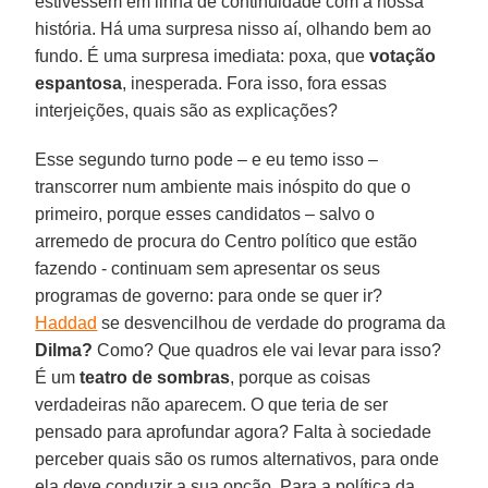
estivessem em linha de continuidade com a nossa
história. Há uma surpresa nisso aí, olhando bem ao
fundo. É uma surpresa imediata: poxa, que
votação
espantosa
, inesperada. Fora isso, fora essas
interjeições, quais são as explicações?
Esse segundo turno pode – e eu temo isso –
transcorrer num ambiente mais inóspito do que o
primeiro, porque esses candidatos – salvo o
arremedo de procura do Centro político que estão
fazendo - continuam sem apresentar os seus
programas de governo: para onde se quer ir?
Haddad
se desvencilhou de verdade do programa da
Dilma?
Como? Que quadros ele vai levar para isso?
É um
teatro de sombras
, porque as coisas
verdadeiras não aparecem. O que teria de ser
pensado para aprofundar agora? Falta à sociedade
perceber quais são os rumos alternativos, para onde
ela deve conduzir a sua opção. Para a política da