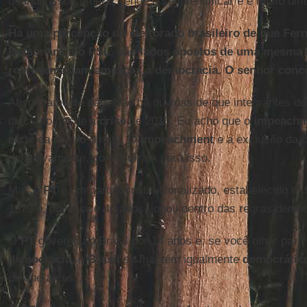
quando isso começa, tende a se intensificar e é muito difíc
Há uma percepção do eleitorado brasileiro de que Fern
Bolsonaro, do PSL, são lados opostos de uma mesma 
representariam ameaças à democracia. O senhor conc
Absolutamente não. Não há dúvidas de que integrantes d
discurso desde a
crise
de 2016. Eu acho que o
impeachm
parte da centro-direita. O
impeachment
e a exclusão da 
definitivamente, contribuíram para isso.
Mas o
PT
é um partido institucionalizado, estabelecido e
1979 e, por quase 40 anos, jogou dentro das regras democ
O
PT
governou o Brasil por 14 anos e, se você olhar para
democracia
, o
Brasil
se mantém igualmente
democrátic
do que antes.