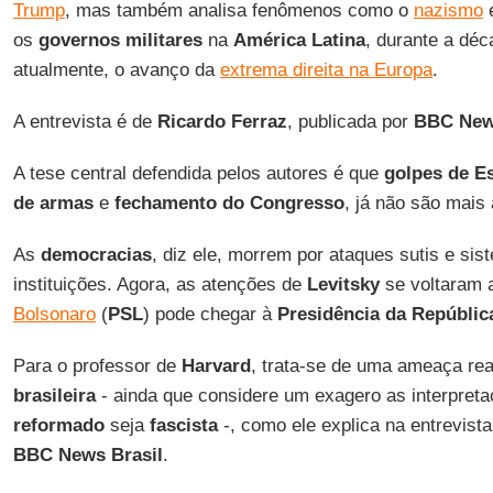
Trump
, mas também analisa fenômenos como o
nazismo
os
governos militares
na
América Latina
, durante a déc
atualmente, o avanço da
extrema direita na Europa
.
A entrevista é de
Ricardo Ferraz
, publicada por
BBC News
A tese central defendida pelos autores é que
golpes de E
de armas
e
fechamento do Congresso
, já não são mais 
As
democracias
, diz ele, morrem por ataques sutis e sis
instituições. Agora, as atenções de
Levitsky
se voltaram
Bolsonaro
(
PSL
) pode chegar à
Presidência da Repúblic
Para o professor de
Harvard
, trata-se de uma ameaça re
brasileira
- ainda que considere um exagero as interpret
reformado
seja
fascista
-, como ele explica na entrevista
BBC News Brasil
.