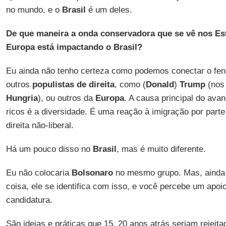
no mundo, e o
Brasil
é um deles.
De que maneira a onda conservadora que se vê nos Es
Europa está impactando o Brasil?
Eu ainda não tenho certeza como podemos conectar o f
outros
populistas de direita
, como (
Donald
)
Trump
(no
Hungria
), ou outros da
Europa
. A causa principal do avan
ricos é a diversidade. É uma reação à imigração por part
direita não-liberal.
Há um pouco disso no
Brasil
, mas é muito diferente.
Eu não colocaria
Bolsonaro
no mesmo grupo. Mas, ainda
coisa, ele se identifica com isso, e você percebe um apoi
candidatura.
São ideias e práticas que 15, 20 anos atrás seriam rejeit