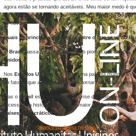
agora estão se tornando aceitáveis. Meu maior medo é que
humanos que tinham sido eliminadas na
América do Sul
p
de novo.
Quais as principais diferenças entre o que se vê no Br
O
Brasil
passa por uma crise muito pior do que
Suécia
,
F
Unidos
.
Nos
Estados Unidos
, você tem uma parcela muito grande
ao fato de que a sociedade vai se tornar mais diversa etn
Mas o
Brasil
está sofrendo uma crise de, pelo menos, du
recessão na história do país e o maior
escândalo de cor
países democráticos
.
Eu acho que o
avanço da direita no Brasil
se deu porque o
é visto com o responsável pela crise.