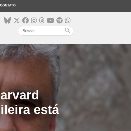
CONTATO
search
Harvard
leira está