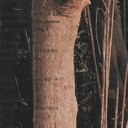
il de ser parado.
ando Haddad, do PT, e Jair
radicalização e que ambos
orda com essa visão?
o
PT
radicalizaram o
ent
foi um erro terrível por
candidatura de
Lula
,
 democrático. Nasceu em
ráticas.
 qualquer medida de
o
, se não mais democrático