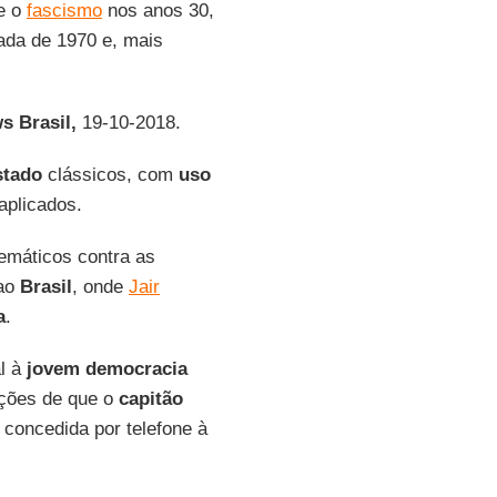
e o
fascismo
nos anos 30,
ada de 1970 e, mais
 Brasil,
19-10-2018.
stado
clássicos, com
uso
aplicados.
temáticos contra as
 ao
Brasil
, onde
Jair
a
.
al à
jovem democracia
ações de que o
capitão
 concedida por telefone à