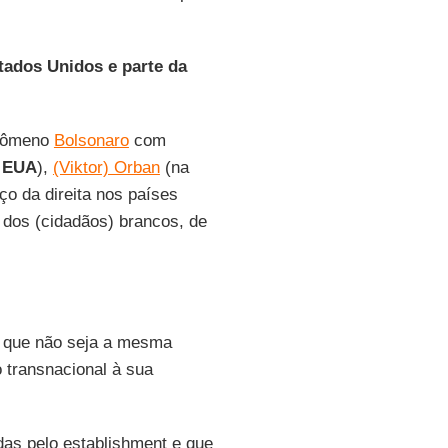
tados Unidos e parte da
enômeno
Bolsonaro
com
s
EUA
),
(Viktor) Orban
(na
ço da direita nos países
e dos (cidadãos) brancos, de
 que não seja a mesma
o transnacional à sua
adas pelo establishment e que