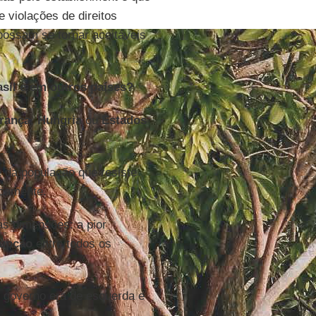
 violações de direitos
ossam se tornar aceitáveis
asil e em outros países?
rança
,
Hungria
ou
Estados
 da população que resiste
icamente.
as dimensões: a pior
rupção
entre todos os
 governo era de esquerda e