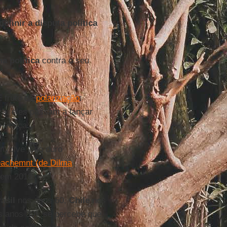
efinir a disputa política
a política
contra o seu
É fruto da
polarização
:
ro, eles passam a lançar
o vença.
nvolve jogo duro
achemnt (de Dilma
 em 2018.
asil
nos anos 60,
Chile
nos
 anos 30), se percebe que,