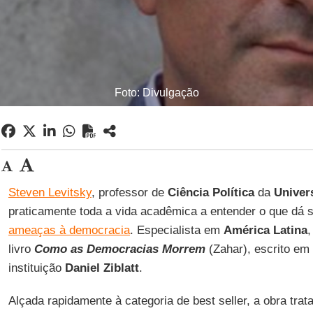
Foto: Divulgação
Steven Levitsky
, professor de
Ciência Política
da
Univer
praticamente toda a vida acadêmica a entender o que dá s
ameaças à democracia
. Especialista em
América Latina
,
livro
Como as Democracias Morrem
(Zahar), escrito em
instituição
Daniel Ziblatt
.
Alçada rapidamente à categoria de best seller, a obra trat