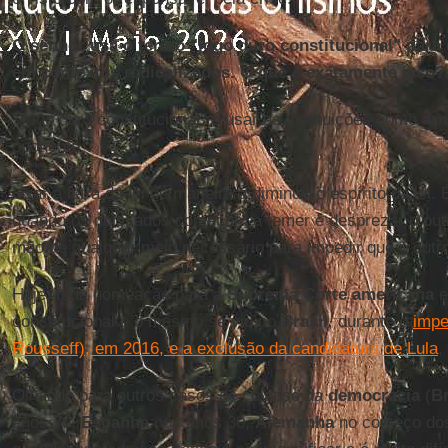
O senhor usa o termo "jogo duro constitucional" para d
em contextos radicalizados. O que é exatamente isso?
"Jogo duro constitucional" é usar as instituições como
arm
oponente.
Usar a letra da lei de maneira a diminuir o espírito da lei. 
quando os dois lados começam a temer e desprezar o out
mão de qualquer meio necessário para impedir que o outr
Hoje, toda nomeação para a
Suprema Corte americana
e
constitucional e o mesmo se viu no
Brasil
, durante o
impe
Rousseff), em 2016, e a exclusão da candidatura de Lula
,
Olhando para outros casos de colapso da
democracia
(
Br
anos 70,
Espanha
nos anos 30,
Alemanha
no começo dos