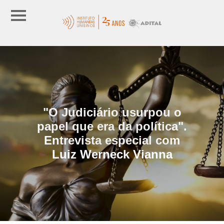
"O Judiciário usurpou o
papel que era da política".
Entrevista especial com
Luiz Werneck Vianna