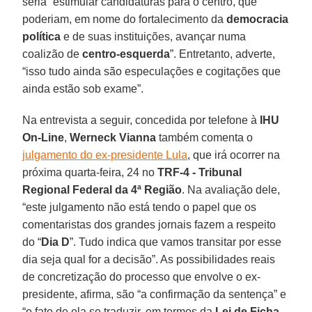
seria “estimular candidaturas para o centro, que
poderiam, em nome do fortalecimento da
democracia
política
e de suas instituições, avançar numa
coalizão de
centro-esquerda
”. Entretanto, adverte,
“isso tudo ainda são especulações e cogitações que
ainda estão sob exame”.
Na entrevista a seguir, concedida por telefone à
IHU
On-Line
,
Werneck Vianna
também comenta o
julgamento do ex-presidente Lula
, que irá ocorrer na
próxima quarta-feira, 24 no
TRF-4 - Tribunal
Regional Federal da 4ª Região
. Na avaliação dele,
“este julgamento não está tendo o papel que os
comentaristas dos grandes jornais fazem a respeito
do “
Dia D
”. Tudo indica que vamos transitar por esse
dia seja qual for a decisão”. As possibilidades reais
de concretização do processo que envolve o ex-
presidente, afirma, são “a confirmação da sentença” e
“o fato de ela se traduzir, em termos da
Lei de Ficha