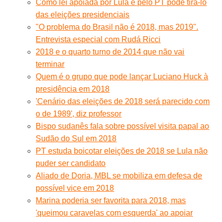
Como lei apoiada por Lula e pelo PT pode tirá-lo
das eleições presidenciais
"O problema do Brasil não é 2018, mas 2019".
Entrevista especial com Rudá Ricci
2018 e o quarto turno de 2014 que não vai
terminar
Quem é o grupo que pode lançar Luciano Huck à
presidência em 2018
'Cenário das eleições de 2018 será parecido com
o de 1989', diz professor
Bispo sudanês fala sobre possível visita papal ao
Sudão do Sul em 2018
PT estuda boicotar eleições de 2018 se Lula não
puder ser candidato
Aliado de Doria, MBL se mobiliza em defesa de
possível vice em 2018
Marina poderia ser favorita para 2018, mas
'queimou caravelas com esquerda' ao apoiar