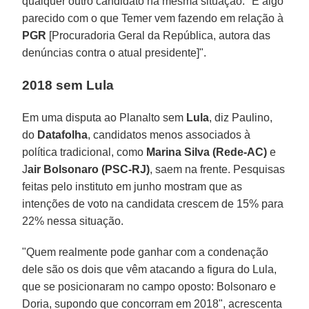
qualquer outro candidato na mesma situação. "É algo
parecido com o que Temer vem fazendo em relação à
PGR
[Procuradoria Geral da República, autora das
denúncias contra o atual presidente]".
2018 sem Lula
Em uma disputa ao Planalto sem
Lula
, diz Paulino,
do
Datafolha
, candidatos menos associados à
política tradicional, como
Marina Silva (Rede-AC)
e
J
air Bolsonaro (PSC-RJ)
, saem na frente. Pesquisas
feitas pelo instituto em junho mostram que as
intenções de voto na candidata crescem de 15% para
22% nessa situação.
"Quem realmente pode ganhar com a condenação
dele são os dois que vêm atacando a figura do Lula,
que se posicionaram no campo oposto: Bolsonaro e
Doria, supondo que concorram em 2018", acrescenta