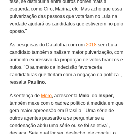
tese, se distribuiria entre outros nomes mais à
esquerda como Ciro, Marina, etc. Mas acho que essa
pulverização das pessoas que votariam no Lula na
verdade ajudará os candidatos que estiverem no polo
oposto."
As pesquisas do Datafolha com um
2018
sem Lula
candidato também sinalizam maior pulverização, com
aumento expressivo da proporção de votos brancos e
nulos. "O aumento da indecisão favoreceria
candidaturas que flertam com a negação da política",
ressalta
Paulino
.
A sentença de
Moro
, acrescenta
Melo
, do
Insper
,
também mexe com o xadrez político à medida em que
gera maior apreensão em Brasília. "Uma série de
outros agentes passarão a se perguntar se a
condenação abriu uma série ou se foi seletiva",
destaca. Seja qual for seu desfecho, ele conclui, o