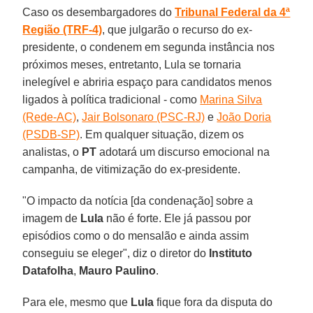
Caso os desembargadores do
Tribunal Federal da 4ª
Região (TRF-4)
, que julgarão o recurso do ex-
presidente, o condenem em segunda instância nos
próximos meses, entretanto, Lula se tornaria
inelegível e abriria espaço para candidatos menos
ligados à política tradicional - como
Marina Silva
(Rede-AC)
,
Jair Bolsonaro (PSC-RJ)
e
João Doria
(PSDB-SP)
. Em qualquer situação, dizem os
analistas, o
PT
adotará um discurso emocional na
campanha, de vitimização do ex-presidente.
"O impacto da notícia [da condenação] sobre a
imagem de
Lula
não é forte. Ele já passou por
episódios como o do mensalão e ainda assim
conseguiu se eleger", diz o diretor do
Instituto
Datafolha
,
Mauro Paulino
.
Para ele, mesmo que
Lula
fique fora da disputa do