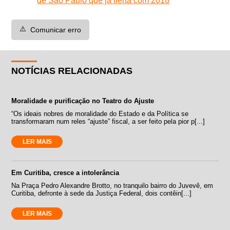
de São Paulo que já flerta com 2018
⚠️
Comunicar erro
NOTÍCIAS RELACIONADAS
Moralidade e purificação no Teatro do Ajuste
“Os ideais nobres de moralidade do Estado e da Política se
transformaram num reles “ajuste” fiscal, a ser feito pela pior p[...]
LER MAIS
Em Curitiba, cresce a intolerância
Na Praça Pedro Alexandre Brotto, no tranquilo bairro do Juvevê, em
Curitiba, defronte à sede da Justiça Federal, dois contêin[...]
LER MAIS