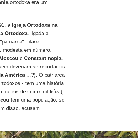
ânia
ortodoxa era um
91, a
Igreja Ortodoxa na
ja Ortodoxa
, ligada a
patriarca" Filaret
na, modesta em número.
Moscou
e
Constantinopla
,
quem deveriam se reportar os
da América
...?). O patriarca
 ortodoxos - tem uma história
m menos de cinco mil fiéis (e
cou
tem uma população, só
lém disso, acusam