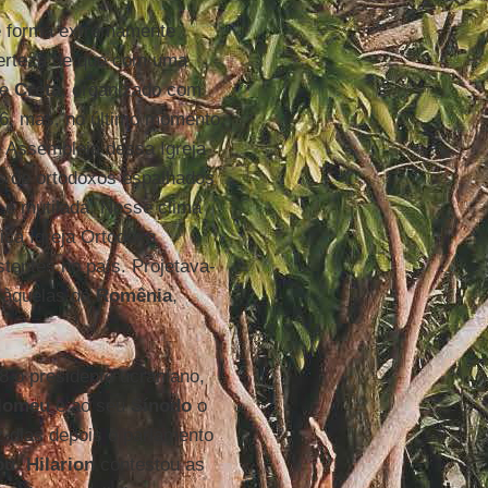
de forma extremamente
erteza de que com uma
de
Creta
, organizado com
16, mas, no último momento,
e Assembleia dessa Igreja
s de ortodoxos espalhados
a e mutilada. Nesse clima
ica Igreja Ortodoxa
stentes no país. Projetava-
e àquelas da
Romênia
,
18 o presidente ucraniano,
lomeu
e ao seu
Sínodo
o
ez dias depois o parlamento
ou
.
Hilarion
contestou as