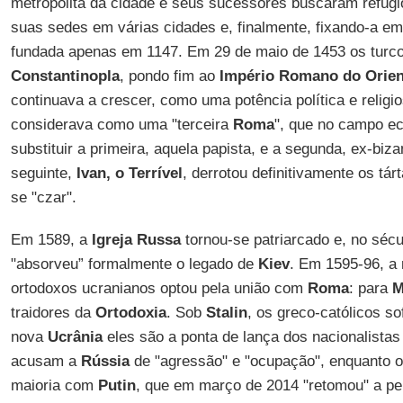
metropolita da cidade e seus sucessores buscaram refúg
suas sedes em várias cidades e, finalmente, fixando-a e
fundada apenas em 1147. Em 29 de maio de 1453 os turc
Constantinopla
, pondo fim ao
Império Romano do Orien
continuava a crescer, como uma potência política e religi
considerava como uma "terceira
Roma
", que no campo ec
substituir a primeira, aquela papista, e a segunda, ex-bi
seguinte,
Ivan, o Terrível
, derrotou definitivamente os tá
se "czar".
Em 1589, a
Igreja Russa
tornou-se patriarcado e, no sécu
"absorveu” formalmente o legado de
Kiev
. Em 1595-96, a 
ortodoxos ucranianos optou pela união com
Roma
: para
M
traidores da
Ortodoxia
. Sob
Stalin
, os greco-católicos s
nova
Ucrânia
eles são a ponta de lança dos nacionalistas
acusam a
Rússia
de "agressão" e "ocupação", enquanto 
maioria com
Putin
, que em março de 2014 "retomou" a pe