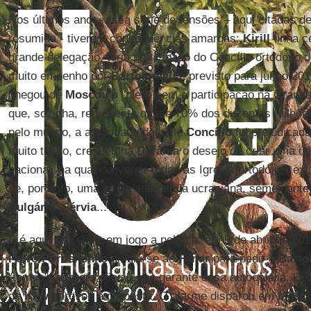
Nos últimos anos, essa série de tensões – aqui citadas 
resumida - tiveram consequências amargas:
Kirill
tinha c
grande delegação, teria participado do Concílio ortodoxo 
muito empenho por
Bartolomeu
e previsto para junho 20
chegou de
Moscou
o "niet": sem a participação na Grand
que, sozinha, representa quase 70% dos duzentos milhõe
pelo mundo, a autoridade daquele
Concílio
foi prejudicad
muito tenso, cresceu na
Ucrânia
o desejo de criar uma ún
nacional, na qual convergir todas as Igrejas ortodoxas exi
se, portanto, uma igreja autocéfala ucraniana, semelhant
Bulgária
,
Sérvia
...
E é aqui que entra em jogo a política: em 9 de abril de 20
Petro Poroshenko
dirigiu-se ao
Fanar
para pedir a
Barto
"tomos" (decreto oficial) que garante essa autocefalia. D
de
Kiev
aprovou a proposta. O alarme disparou em
Mosc