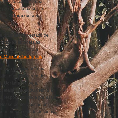
 a "autocefalia" - que
 patriarcado russo - e
oda a
Ortodoxia
seria
é dramático: o estado de
ortodoxas autocéfalas
emo embaraço para a
o Mundial das Igrejas
.
ofunda indignação" uma
odo, que nomearam dois
na
Ucrânia
, ou seja,
ocefalia".
Moscou
definiu a
a responsabilidade por essa
 Nesse ponto, apenas um
quem em um estado de cisma