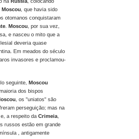
io na
Rússia
, colocando
m
Moscou
, que havia sido
os otomanos conquistaram
te
.
Moscou
, por sua vez,
osa, e nasceu o mito que a
lesial deveria quase
zantina. Em meados do século
rtaros invasores e proclamou-
lo seguinte,
Moscou
maioria dos bispos
oscou
, os "uniatos" são
ofreram perseguição; mas na
 e, a respeito da
Crimeia
,
os russos estão em grande
nínsula , antigamente