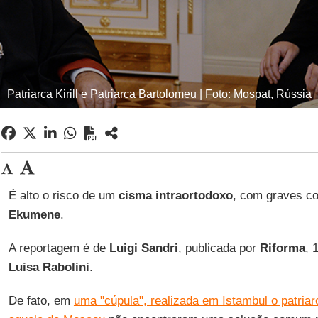
Patriarca Kirill e Patriarca Bartolomeu | Foto: Mospat, Rússia
É alto o risco de um
cisma intraortodoxo
, com graves co
Ekumene
.
A reportagem é de
Luigi Sandri
, publicada por
Riforma
, 
Luisa Rabolini
.
De fato, em
uma "cúpula", realizada em Istambul o patriar