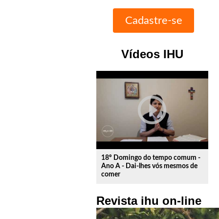
Vídeos IHU
play_circle_outline
18º Domingo do tempo comum -
Ano A - Dai-lhes vós mesmos de
comer
Revista ihu on-line