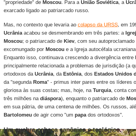
"propriedade" de
Moscou
. Para a
União Soviética
, a
Ucr
exarcado ligado ao patriarcado russo.
Mas, no contexto que levaria ao
colapso da URSS
, em 19
Ucrânia
acabou se desmembrando em três partes: a
Igre
Moscou
; o patriarcado de
Kiev
, com seu autoproclamado "
excomungado por
Moscou
e a Igreja autocéfala ucrania
Enquanto isso, continuava crescendo a divergência entre
principalmente relacionada a problemas de jurisdição (a 
ortodoxos da
Ucrânia
, da
Estônia
, dos
Estados Unidos
da "segunda
Roma
" - primus inter pares entre os líderes
gloriosa às suas costas; mas, hoje, na
Turquia
, conta co
três milhões na
diáspora
), enquanto o patriarcado de
Mos
em sua pátria, de uma centena de milhões. Os russos, a
Bartolomeu
de agir como "um
papa
dos ortodoxos".
Um quebra-cabeça canônico e teológico