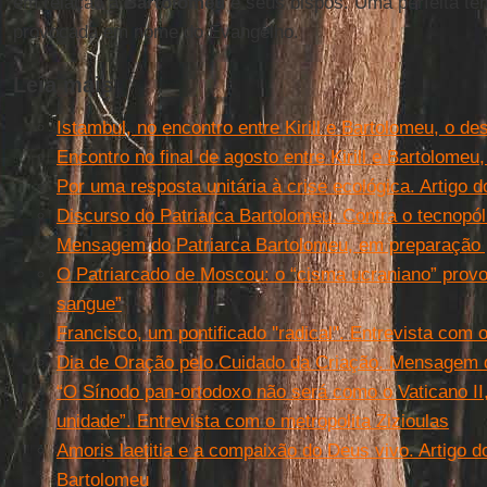
em relação a
Bartolomeu
e seus bispos. Uma perfeita te
provocada em nome do Evangelho.
Leia mais
Istambul, no encontro entre Kirill e Bartolomeu, o de
Encontro no final de agosto entre Kirill e Bartolome
Por uma resposta unitária à crise ecológica. Artigo 
Discurso do Patriarca Bartolomeu. Contra o tecnopól
Mensagem do Patriarca Bartolomeu, em preparação 
O Patriarcado de Moscou: o “cisma ucraniano” prov
sangue”
Francisco, um pontificado ''radical''. Entrevista com
Dia de Oração pelo Cuidado da Criação. Mensagem 
“O Sínodo pan-ortodoxo não será como o Vaticano I
unidade”. Entrevista com o metropolita Zizioulas
Amoris laetitia e a compaixão do Deus vivo. Artigo 
Bartolomeu