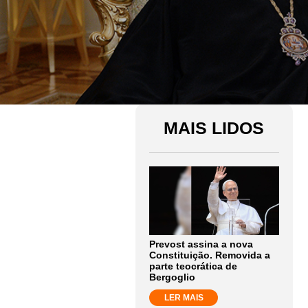
MAIS LIDOS
Prevost assina a nova
Constituição. Removida a
parte teocrática de
Bergoglio
LER MAIS