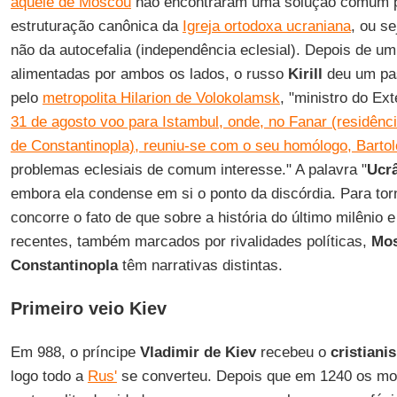
aquele de Moscou
não encontraram uma solução comum p
estruturação canônica da
Igreja ortodoxa ucraniana
, ou s
não da autocefalia (independência eclesial). Depois de 
alimentadas por ambos os lados, o russo
Kirill
deu um pa
pelo
metropolita Hilarion de Volokolamsk
, "ministro do Ext
31 de agosto voo para Istambul, onde, no Fanar (residênc
de Constantinopla), reuniu-se com o seu homólogo, Barto
problemas eclesiais de comum interesse." A palavra "
Ucr
embora ela condense em si o ponto da discórdia. Para tor
concorre o fato de que sobre a história do último milênio e
recentes, também marcados por rivalidades políticas,
Mo
Constantinopla
têm narrativas distintas.
Primeiro veio Kiev
Em 988, o príncipe
Vladimir
de Kiev
recebeu o
cristiani
logo todo a
Rus'
se converteu. Depois que em 1240 os m