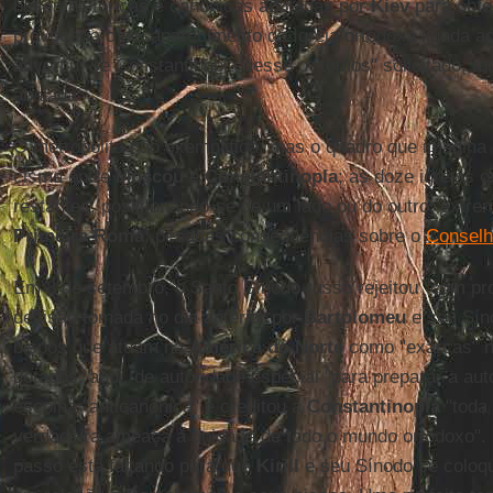
bases históricas e canônicas adotadas por
Kiev
para obter
provocaria o desaparecimento da Igreja ortodoxa ligada ao
advertiu: se Constantinopla desse o "tomos" solicitado, t
abalada.
O metropolita não exemplifica, mas o quadro que imagina 
cisma entre
Moscou
e
Constantinopla
; as doze igrejas 
restantes, posicionando-se de um lado ou do outro; extr
Primeira Roma
; pesadas consequências sobre o
Conselh
Em 8 de setembro, o Santo Sínodo russo rejeitou "com pr
decisão tomada no dia anterior por
Bartolomeu
e seu Sín
bispos que atuam na
América do Norte
como "exarcas" 
dotados, aqui, de autoridade especial "para preparar a aut
escolha "anticanônica" e creditou a
Constantinopla
"toda 
verdadeira ameaça à unidade de todo o mundo ortodoxo".
passo está faltando para que
Kirill
e seu Sínodo se colo