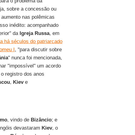
ara o problema da
eja, sobre a concessão ou
um aumento nas polêmicas
sso inédito: acompanhado
erior" da
Igreja Russa
, em
ia há séculos do patriarcado
lomeu I
, "para discutir sobre
ânia
" nunca foi mencionada,
nar "impossível" um acordo
 o registro dos anos
scou
,
Kiev
e
smo
, vindo de
Bizâncio
; e
ongóis devastaram
Kiev
, o