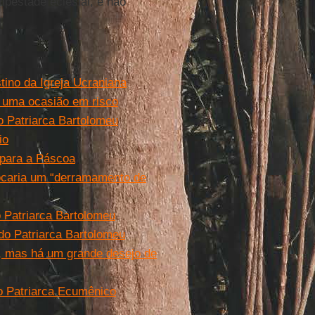
mpestade eclesial, e não
stino da Igreja Ucraniana
u, uma ocasião em risco
do Patriarca Bartolomeu
io
para a Páscoa
ocaria um “derramamento de
 o Patriarca Bartolomeu
do Patriarca Bartolomeu
I, mas há um grande desejo de
do Patriarca Ecumênico