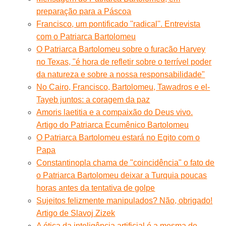
preparação para a Páscoa
Francisco, um pontificado ''radical''. Entrevista
com o Patriarca Bartolomeu
O Patriarca Bartolomeu sobre o furacão Harvey
no Texas, "é hora de refletir sobre o terrível poder
da natureza e sobre a nossa responsabilidade"
No Cairo, Francisco, Bartolomeu, Tawadros e el-
Tayeb juntos: a coragem da paz
Amoris laetitia e a compaixão do Deus vivo.
Artigo do Patriarca Ecumênico Bartolomeu
O Patriarca Bartolomeu estará no Egito com o
Papa
Constantinopla chama de "coincidência" o fato de
o Patriarca Bartolomeu deixar a Turquia poucas
horas antes da tentativa de golpe
Sujeitos felizmente manipulados? Não, obrigado!
Artigo de Slavoj Zizek
A ética da inteligência artificial é a mesma de