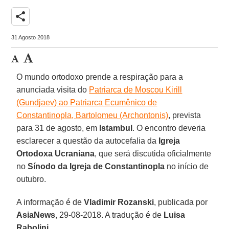
share
31 Agosto 2018
O mundo ortodoxo prende a respiração para a
anunciada visita do
Patriarca de Moscou Kirill
(Gundjaev) ao Patriarca Ecumênico de
Constantinopla, Bartolomeu (Archontonis)
, prevista
para 31 de agosto, em
Istambul
. O encontro deveria
esclarecer a questão da autocefalia da
Igreja
Ortodoxa Ucraniana
, que será discutida oficialmente
no
Sínodo da Igreja de Constantinopla
no início de
outubro.
A informação é de
Vladimir Rozanski
, publicada por
AsiaNews
, 29-08-2018. A tradução é de
Luisa
Rabolini
.