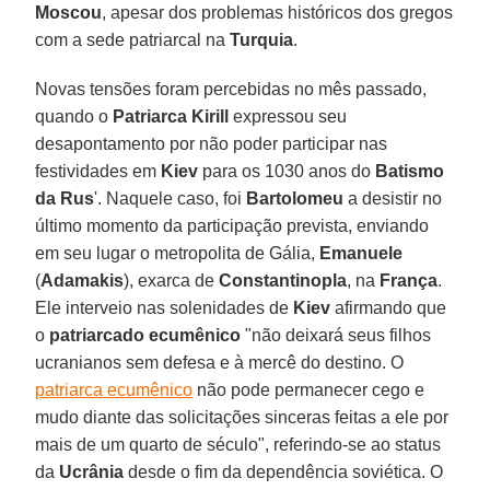
Moscou
, apesar dos problemas históricos dos gregos
com a sede patriarcal na
Turquia
.
Novas tensões foram percebidas no mês passado,
quando o
Patriarca Kirill
expressou seu
desapontamento por não poder participar nas
festividades em
Kiev
para os 1030 anos do
Batismo
da Rus
'. Naquele caso, foi
Bartolomeu
a desistir no
último momento da participação prevista, enviando
em seu lugar o metropolita de Gália,
Emanuele
(
Adamakis
), exarca de
Constantinopla
, na
França
.
Ele interveio nas solenidades de
Kiev
afirmando que
o
patriarcado ecumênico
"não deixará seus filhos
ucranianos sem defesa e à mercê do destino. O
patriarca ecumênico
não pode permanecer cego e
mudo diante das solicitações sinceras feitas a ele por
mais de um quarto de século", referindo-se ao status
da
Ucrânia
desde o fim da dependência soviética. O