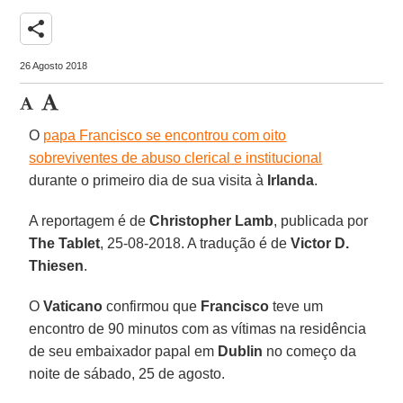
share
26 Agosto 2018
O
papa Francisco se encontrou com oito
sobreviventes de abuso clerical e institucional
durante o primeiro dia de sua visita à
Irlanda
.
A reportagem é de
Christopher Lamb
, publicada por
The Tablet
, 25-08-2018. A tradução é de
Victor D.
Thiesen
.
O
Vaticano
confirmou que
Francisco
teve um
encontro de 90 minutos com as vítimas na residência
de seu embaixador papal em
Dublin
no começo da
noite de sábado, 25 de agosto.