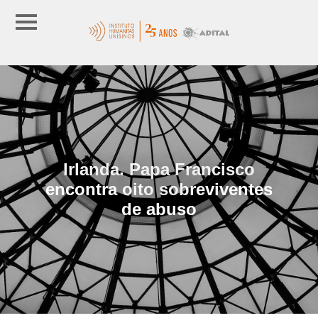
Irlanda. Papa Francisco
encontra oito sobreviventes
de abuso