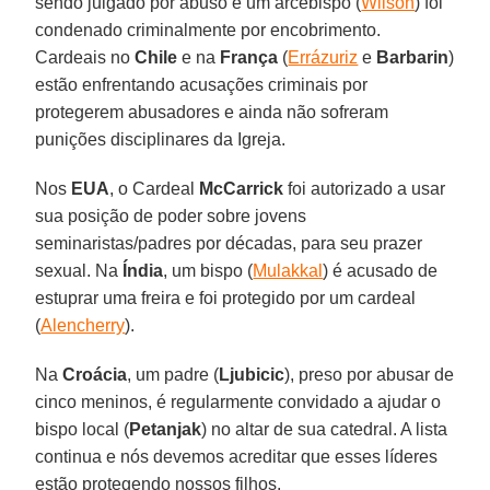
sendo julgado por abuso e um arcebispo (
Wilson
) foi
condenado criminalmente por encobrimento.
Cardeais no
Chile
e na
França
(
Errázuriz
e
Barbarin
)
estão enfrentando acusações criminais por
protegerem abusadores e ainda não sofreram
punições disciplinares da Igreja.
Nos
EUA
, o Cardeal
McCarrick
foi autorizado a usar
sua posição de poder sobre jovens
seminaristas/padres por décadas, para seu prazer
sexual. Na
Índia
, um bispo (
Mulakkal
) é acusado de
estuprar uma freira e foi protegido por um cardeal
(
Alencherry
).
Na
Croácia
, um padre (
Ljubicic
), preso por abusar de
cinco meninos, é regularmente convidado a ajudar o
bispo local (
Petanjak
) no altar de sua catedral. A lista
continua e nós devemos acreditar que esses líderes
estão protegendo nossos filhos.