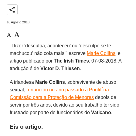
share
10 Agosto 2018
"Dizer 'desculpa, aconteceu' ou ‘desculpe se te
machucou’ não cola mais," escreve
Marie Collins
, e
artigo publicado por
The Irish Times
, 07-08-2018. A
tradução é de
Victor D. Thiesen
.
A irlandesa
Marie Collins
, sobrevivente de abuso
sexual,
renunciou no ano passado à Pontifícia
Comissão para a Proteção de Menores
depois de
servir por três anos, devido ao seu trabalho ter sido
frustrado por parte de funcionários do
Vaticano
.
Eis o artigo.