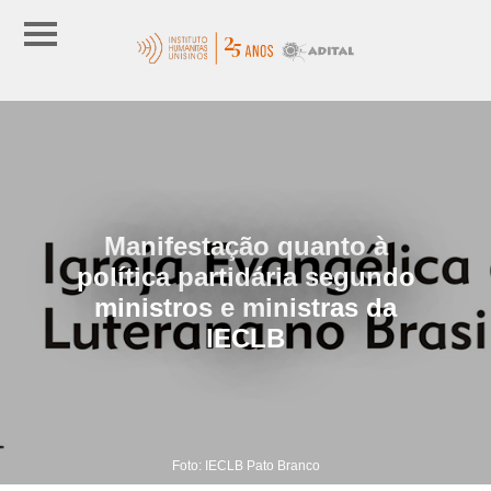
Manifestação quanto à
política partidária segundo
ministros e ministras da
IECLB
Foto: IECLB Pato Branco