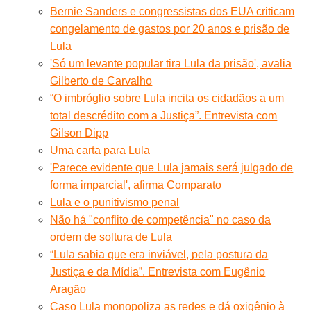
Bernie Sanders e congressistas dos EUA criticam
congelamento de gastos por 20 anos e prisão de
Lula
'Só um levante popular tira Lula da prisão', avalia
Gilberto de Carvalho
“O imbróglio sobre Lula incita os cidadãos a um
total descrédito com a Justiça”. Entrevista com
Gilson Dipp
Uma carta para Lula
'Parece evidente que Lula jamais será julgado de
forma imparcial', afirma Comparato
Lula e o punitivismo penal
Não há "conflito de competência" no caso da
ordem de soltura de Lula
“Lula sabia que era inviável, pela postura da
Justiça e da Mídia”. Entrevista com Eugênio
Aragão
Caso Lula monopoliza as redes e dá oxigênio à