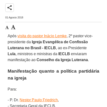
share
01 Agosto 2018
Após
visita do pastor Inácio Lemke
, 2º pastor vice-
presidente da
Igreja Evangélica de Confissão
Luterana no Brasil - IECLB
, ao ex-Presidente
Lula
, ministros e ministras da
IECLB
enviaram
manifestação ao
Conselho da Igreja Luterana
.
Manifestação quanto a política partidária
na igreja
Para:
- P. Dr.
Nestor Paulo Friedrich
,
- Secretaria Geral da IECLB,