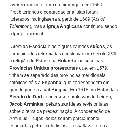
favoreceram o retorno da monarquia em 1660.
Presbiterianos e congregacionalistas foram
‘tolerados’ na Inglaterra a partir de 1689 (
Act of
Toleration
), mas a
Igreja Anglicana
continuou sendo
a Igreja nacional.
"Além da
Escócia
e de alguns cantões
suíços
, as
comunidades reformadas constituíam no século XVII
a religião de Estado na
Holanda
, ou seja, nas
Províncias Unidas protestantes
que, em 1579,
tinham se separado das províncias meridionais
católicas fiéis à
Espanha
, que correspondem em
grande parte à atual
Bélgica
. Em 1618, na Holanda, o
Sínodo de Dort
condenara o professor de Leiden,
Jacob Arminius
, pelas suas ideias revisionistas
sobre o tema da predestinação. A condenação de
Arminius – cujas ideias seriam parcialmente
retomadas pelos metodistas – ressaltava como a