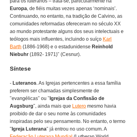
para os luteranos – trata-se, particularmente na
Europa
, de fiéis muitas vezes apenas ‘nominais’.
Continuando, no entanto, na tradição de Calvino, as
comunidades reformadas ofereceram no século XX
ao mundo protestante alguns dos seus intelectuais e
teólogos mais influentes, incluindo o suíço
Karl
Barth
(1886-1968) e o estadunidense
Reinhold
Niebuhr
(1892- 1971)" (Cesnur).
Síntese
-
Luteranos
. As Igrejas pertencentes a essa família
preferem ser chamadas simplesmente de
"evangélicas" ou "
Igrejas da Confissão de
Augsburg
", ainda mais que
Lutero
mesmo havia
proibido de dar o seu nome às comunidades
inspiradas pelo seu pensamento. No entanto, o termo
"
Igreja Luterana
" já entrou no uso comum. A
Federação Luterana Mundial
(Lutheran World