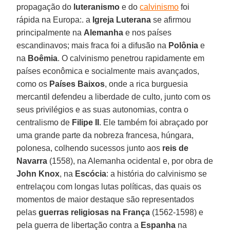
propagação do
luteranismo
e do
calvinismo
foi
rápida na Europa:. a
Igreja Luterana
se afirmou
principalmente na
Alemanha
e nos países
escandinavos; mais fraca foi a difusão na
Polônia
e
na
Boêmia
. O calvinismo penetrou rapidamente em
países econômica e socialmente mais avançados,
como os
Países Baixos
, onde a rica burguesia
mercantil defendeu a liberdade de culto, junto com os
seus privilégios e as suas autonomias, contra o
centralismo de
Filipe II
. Ele também foi abraçado por
uma grande parte da nobreza francesa, húngara,
polonesa, colhendo sucessos junto aos
reis de
Navarra
(1558), na Alemanha ocidental e, por obra de
John Knox
, na
Escócia
: a história do calvinismo se
entrelaçou com longas lutas políticas, das quais os
momentos de maior destaque são representados
pelas
guerras religiosas na França
(1562-1598) e
pela guerra de libertação contra a
Espanha
na