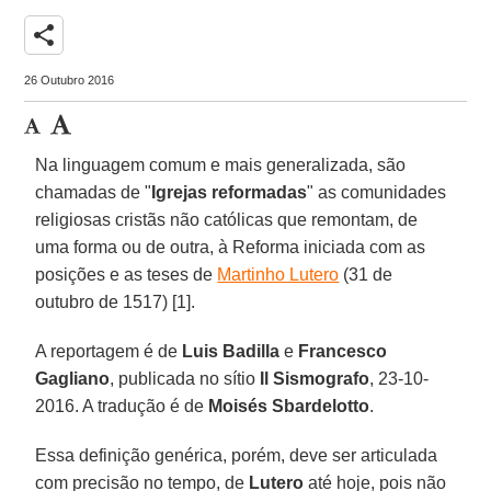
share
26 Outubro 2016
Na linguagem comum e mais generalizada, são
chamadas de "
Igrejas reformadas
" as comunidades
religiosas cristãs não católicas que remontam, de
uma forma ou de outra, à Reforma iniciada com as
posições e as teses de
Martinho Lutero
(31 de
outubro de 1517) [1].
A reportagem é de
Luis Badilla
e
Francesco
Gagliano
, publicada no sítio
Il Sismografo
, 23-10-
2016. A tradução é de
Moisés Sbardelotto
.
Essa definição genérica, porém, deve ser articulada
com precisão no tempo, de
Lutero
até hoje, pois não