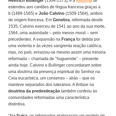
Heinrich Bullinger
(1504-1575), e a
Reforma
se
estendeu aos cantões de língua francesa graças a
b (1489-1565) e
João Calvino
(1509-1564), ambos
de origem francesa. Em
Genebra
, reformada desde
1535, Calvino exerceu de 1541 ao ano da sua morte,
1564, uma autoridade – pelo menos moral – sem
precedentes. A expansão na
França
foi detida por
uma violenta e às vezes sangrenta reação católica,
mas, no país, enraizou-se mesmo assim uma minoria
reformada – chamada de "huguenote" – presente
ainda hoje. Calvino e Bullinger concordaram sobre
uma doutrina da presença espiritual do Senhor na
Ceia eucarística, um consenso – aliás – que os
manteve separados dos luteranos. A ênfase na
doutrina da predestinação
também conferiu às
comunidades reformadas uma característica
distintiva.
"Na
Suíça
, os reformados elaboraram um modelo de