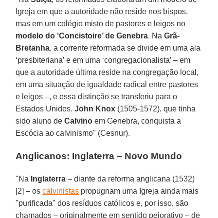
Igreja em que a autoridade não reside nos bispos,
mas em um colégio misto de pastores e leigos no
modelo do ‘Concistoire’ de Genebra
. Na
Grã-
Bretanha
, a corrente reformada se divide em uma ala
‘presbiteriana’ e em uma ‘congregacionalista’ – em
que a autoridade última reside na congregação local,
em uma situação de igualdade radical entre pastores
e leigos –, e essa distinção se transferiu para o
Estados Unidos.
John Knox
(1505-1572), que tinha
sido aluno de
Calvino
em Genebra, conquista a
Escócia ao calvinismo" (Cesnur).
Anglicanos: Inglaterra – Novo Mundo
"Na
Inglaterra
– diante da reforma anglicana (1532)
[2] – os
calvinistas
propugnam uma Igreja ainda mais
"purificada" dos resíduos católicos e, por isso, são
chamados – originalmente em sentido pejorativo – de