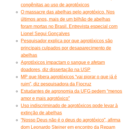
congênitas ao uso de agrotóxicos
O massacre das abelhas pelo agrotóxico. Nos
últimos anos, mais de um bilhão de abelhas
foram mortas no Brasil. Entrevista especial com
Lionel Segui Gonçalves
Pesquisador explica por que agrotóxicos são
principais culpados por desaparecimento de
abelhas
Agrotóxicos impactam o sangue e afetam
doadores, diz dissertação na USP
MP que libera agrotóxicos “vai piorar o que já é
ruim”, diz pesquisadora da Fiocruz
Estudantes de agronomia da UFG pedem “menos
amor e mais agrotóxico”
Uso indiscriminado de agrotóxicos pode levar à
extinção de abelhas
“Nosso Deus não é o deus do agrotóxico”, afirma
dom Leonardo Steiner em encontro da Repam