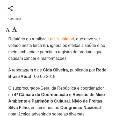
share
07 Mai 2018
Relatório do ruralista
Luiz Nishimori
, que deve ser
votado nesta terça (8), ignora os efeitos à saúde e ao
meio ambiente e permite o registro de produtos que
causam câncer e malformações.
A reportagem é de
Cida Oliveira,
publicada por
Rede
Brasil Atual
- 06-05-2018.
O subprocurador-Geral da República e coordenador
da
4ª Câmara de Coordenação e Revisão de Meio
Ambiente e Patrimônio Cultural, Nívio de Freitas
Silva Filho
, encaminhou ao
Congresso Nacional
nota técnica advertindo sobre as diversas