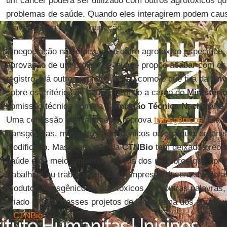
um câncer poderá ser utilizado com outros agrotóxicos 
problemas de saúde. Quando eles interagirem podem cau
graves. Essa é a preocupação.
A negociação não é de um ou outro agrotóxico especifico,
aprovação de um projeto de lei que propõe acabar com os c
registro. Há outros projetos de lei, como o que tira da
Anv
sobre os critérios de saúde, ficando a cargo do
Ministéri
comissão técnica como a
Comissão Técnica Nacional e
Uma comissão que raramente reprova
transgênicos
. Ela 
transgênicas, mosquitos transgênicos ou qualquer organ
modificado. Mas a atuação da
CTNBio
tem deixado preoc
saúde e do meio ambiente. Muitos dos membros que apro
trabalham ou trabalhavam com empresas desenvolvedoras
produtos transgênicos e agrotóxicos. Em outras palavras
criado a partir desses projetos de lei no tema dos agrotóx
à
CTNBio
.