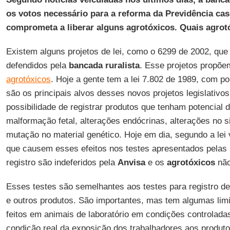
os votos necessário para a reforma da Previdência cas
comprometa a liberar alguns agrotóxicos. Quais agrot
Existem alguns projetos de lei, como o 6299 de 2002, qu
defendidos pela
bancada ruralista
. Esse projetos propõem
agrotóxicos
. Hoje a gente tem a lei 7.802 de 1989, com p
são os principais alvos desses novos projetos legislativos
possibilidade de registrar produtos que tenham potencial 
malformação fetal, alterações endócrinas, alterações no s
mutação no material genético. Hoje em dia, segundo a lei 
que causem esses efeitos nos testes apresentados pelas
registro são indeferidos pela
Anvisa
e os
agrotóxicos
não
Esses testes são semelhantes aos testes para registro 
e outros produtos. São importantes, mas tem algumas lim
feitos em animais de laboratório em condições controladas
condição real da exposição dos trabalhadores aos produt