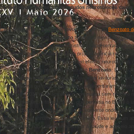
O benzoato, que segundo estudos neurotóxicos causa 
sendo negociado? Qual mais?
Recentemente a
Anvisa
aprovou o registro do
Benzoato d
alguns anos atrás, o
Benzoato
tinha sido reprovado pelo
testes encomendados pela indústria, já apresentava efeit
graves. O que foi publicado pela própria agência na époc
espécies estudadas desenvolveram efeitos neurotóxicos g
momento não era possível registrar o
Benzoato
. Em 2013
helicoverpa armigera
, que atacou várias lavouras, princ
agroindústria química e fazendeiros apresentaram o Benz
Como em 2013 esse agrotóxico continuava sem registro no
lei de emergência fitossanitária, que permitia no Brasil o 
de agrotóxicos aqui não permitidos, somente onde houve
espécies que tinham impacto econômico. Essa lei é um ab
econômicos não podem se sobrepor à saúde e ao meio am