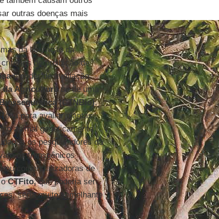
que também causam outros
sar outras doenças mais
 mas da liberação da
ritérios de proibição de
isa
o poder de avaliação
o da Agricultura
ou de uma
 Biossegurança
(CTNBio)
.
é feita para avaliar plantas
ismo animal geneticamente
upados os pesquisadores da
vam os transgênicos
 ou comercializadoras de
, o
CTFito,
que poderia ser
icos, seria muito semelhante