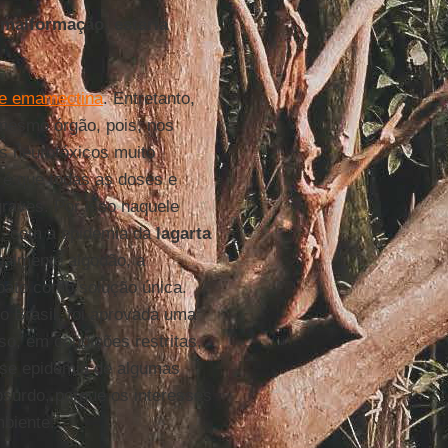
malformação, estaria
e emamectina
. Entretanto,
 mesmo órgão, pois, nos
os neurotóxicos muito
a é que todas as doses e
raves. Por isso naquele
, com a epidemia da
lagarta
ipalmente algodão, a
oato como solução única.
 Brasil, foi aprovada uma
uso, em condições restritas,
sse epidemia de algumas
surdo, porque os interesses
biente.