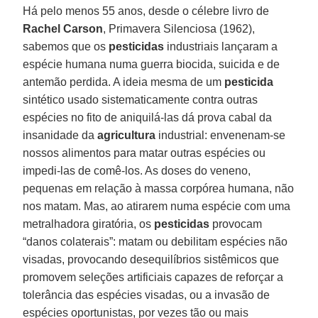
Há pelo menos 55 anos, desde o célebre livro de
Rachel Carson
, Primavera Silenciosa (1962),
sabemos que os
pesticidas
industriais lançaram a
espécie humana numa guerra biocida, suicida e de
antemão perdida. A ideia mesma de um
pesticida
sintético usado sistematicamente contra outras
espécies no fito de aniquilá-las dá prova cabal da
insanidade da
agricultura
industrial: envenenam-se
nossos alimentos para matar outras espécies ou
impedi-las de comê-los. As doses do veneno,
pequenas em relação à massa corpórea humana, não
nos matam. Mas, ao atirarem numa espécie com uma
metralhadora giratória, os
pesticidas
provocam
“danos colaterais”: matam ou debilitam espécies não
visadas, provocando desequilíbrios sistêmicos que
promovem seleções artificiais capazes de reforçar a
tolerância das espécies visadas, ou a invasão de
espécies oportunistas, por vezes tão ou mais