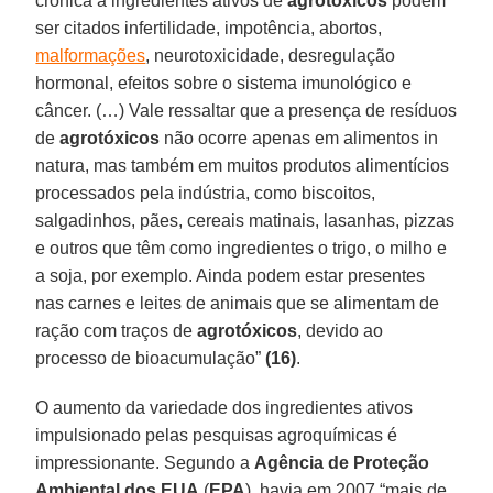
crônica a ingredientes ativos de
agrotóxicos
podem
ser citados infertilidade, impotência, abortos,
malformações
, neurotoxicidade, desregulação
hormonal, efeitos sobre o sistema imunológico e
câncer. (…) Vale ressaltar que a presença de resíduos
de
agrotóxicos
não ocorre apenas em alimentos in
natura, mas também em muitos produtos alimentícios
processados pela indústria, como biscoitos,
salgadinhos, pães, cereais matinais, lasanhas, pizzas
e outros que têm como ingredientes o trigo, o milho e
a soja, por exemplo. Ainda podem estar presentes
nas carnes e leites de animais que se alimentam de
ração com traços de
agrotóxicos
, devido ao
processo de bioacumulação”
(16)
.
O aumento da variedade dos ingredientes ativos
impulsionado pelas pesquisas agroquímicas é
impressionante. Segundo a
Agência de Proteção
Ambiental dos EUA
(
EPA
), havia em 2007 “mais de