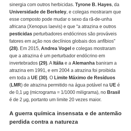
sinergia com outros herbicidas.
Tyrone B. Hayes
, da
Universidade de Berkeley
, e colegas mostraram que
esse composto pode mudar o sexo da rã-de-unha
africana (Xenopus laevis) e que “a atrazina e outros
pesticidas
perturbadores endócrinos são prováveis
fatores em ação nos declínios globais dos anfíbios”
(28)
. Em 2015,
Andrea Vogel
e colegas mostraram
que a atrazina é um perturbador endócrino em
invertebrados
(29)
. A
Itália
e a
Alemanha
baniram a
atrazina em 1991, e em 2004 a atrazina foi proibida
em toda a
UE
(30)
. O
Limite Máximo de Resíduos
(
LMR
) de atrazina permitido na água potável na
UE
é
de 0,1 μg (micrograma = 1/1000 miligrama), no
Brasil
é de 2 μg, portanto um limite 20 vezes maior.
A guerra química insensata e de antemão
perdida contra a natureza