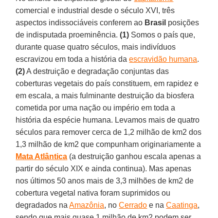
comercial e industrial desde o século XVI, três
aspectos indissociáveis conferem ao
Brasil
posições
de indisputada proeminência.
(1)
Somos o país que,
durante quase quatro séculos, mais indivíduos
escravizou em toda a história da
escravidão humana
.
(2)
A destruição e degradação conjuntas das
coberturas vegetais do país constituem, em rapidez e
em escala, a mais fulminante destruição da biosfera
cometida por uma nação ou império em toda a
história da espécie humana. Levamos mais de quatro
séculos para remover cerca de 1,2 milhão de km2 dos
1,3 milhão de km2 que compunham originariamente a
Mata Atlântica
(a destruição ganhou escala apenas a
partir do século XIX e ainda continua). Mas apenas
nos últimos 50 anos mais de 3,3 milhões de km2 de
cobertura vegetal nativa foram suprimidos ou
degradados na
Amazônia
, no
Cerrado
e na
Caatinga
,
sendo que mais quase 1 milhão de km2 podem ser