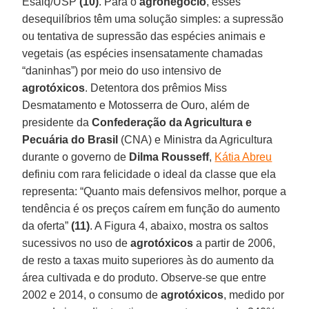
Esalq/USP
(10)
. Para o
agronegócio
, esses
desequilíbrios têm uma solução simples: a supressão
ou tentativa de supressão das espécies animais e
vegetais (as espécies insensatamente chamadas
“daninhas”) por meio do uso intensivo de
agrotóxicos
. Detentora dos prêmios Miss
Desmatamento e Motosserra de Ouro, além de
presidente da
Confederação da Agricultura e
Pecuária do Brasil
(CNA) e Ministra da Agricultura
durante o governo de
Dilma Rousseff
,
Kátia Abreu
definiu com rara felicidade o ideal da classe que ela
representa: “Quanto mais defensivos melhor, porque a
tendência é os preços caírem em função do aumento
da oferta”
(11)
. A Figura 4, abaixo, mostra os saltos
sucessivos no uso de
agrotóxicos
a partir de 2006,
de resto a taxas muito superiores às do aumento da
área cultivada e do produto. Observe-se que entre
2002 e 2014, o consumo de
agrotóxicos
, medido por