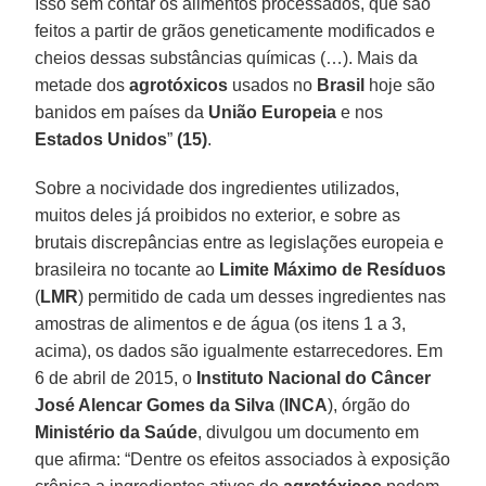
Isso sem contar os alimentos processados, que são
feitos a partir de grãos geneticamente modificados e
cheios dessas substâncias químicas (…). Mais da
metade dos
agrotóxicos
usados no
Brasil
hoje são
banidos em países da
União Europeia
e nos
Estados Unidos
”
(15)
.
Sobre a nocividade dos ingredientes utilizados,
muitos deles já proibidos no exterior, e sobre as
brutais discrepâncias entre as legislações europeia e
brasileira no tocante ao
Limite Máximo de Resíduos
(
LMR
) permitido de cada um desses ingredientes nas
amostras de alimentos e de água (os itens 1 a 3,
acima), os dados são igualmente estarrecedores. Em
6 de abril de 2015, o
Instituto Nacional do Câncer
José Alencar Gomes da Silva
(
INCA
), órgão do
Ministério da Saúde
, divulgou um documento em
que afirma: “Dentre os efeitos associados à exposição