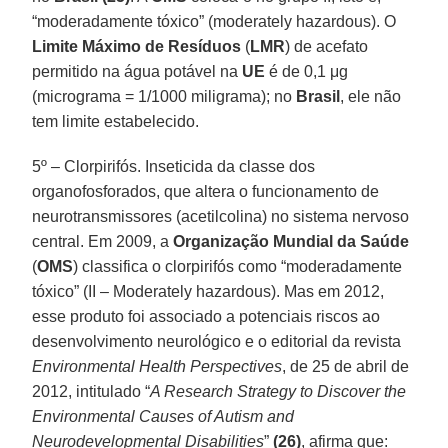
“moderadamente tóxico” (moderately hazardous). O
Limite Máximo de Resíduos
(
LMR
) de acefato
permitido na água potável na
UE
é de 0,1 μg
(micrograma = 1/1000 miligrama); no
Brasil
, ele não
tem limite estabelecido.
5º – Clorpirifós. Inseticida da classe dos
organofosforados, que altera o funcionamento de
neurotransmissores (acetilcolina) no sistema nervoso
central. Em 2009, a
Organização Mundial da Saúde
(
OMS
) classifica o clorpirifós como “moderadamente
tóxico” (II – Moderately hazardous). Mas em 2012,
esse produto foi associado a potenciais riscos ao
desenvolvimento neurológico e o editorial da revista
Environmental Health Perspectives
, de 25 de abril de
2012, intitulado “
A Research Strategy to Discover the
Environmental Causes of Autism and
Neurodevelopmental Disabilities
”
(26)
, afirma que: