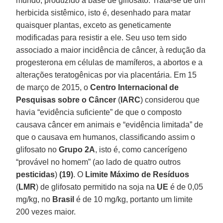
mundo, produzido à base de glifosato. Trata-se de um
herbicida sistêmico, isto é, desenhado para matar
quaisquer plantas, exceto as geneticamente
modificadas para resistir a ele. Seu uso tem sido
associado a maior incidência de câncer, à redução da
progesterona em células de mamíferos, a abortos e a
alterações teratogênicas por via placentária. Em 15
de março de 2015, o
Centro Internacional de
Pesquisas sobre o Câncer
(
IARC
) considerou que
havia “evidência suficiente” de que o composto
causava câncer em animais e “evidência limitada” de
que o causava em humanos, classificando assim o
glifosato no
Grupo 2A
, isto é, como cancerígeno
“provável no homem” (ao lado de quatro outros
pesticidas
)
(19)
. O
Limite Máximo de Resíduos
(
LMR
) de glifosato permitido na soja na
UE
é de 0,05
mg/kg, no
Brasil
é de 10 mg/kg, portanto um limite
200 vezes maior.