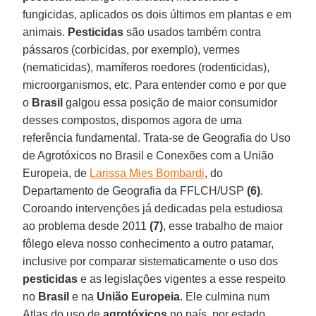
fungicidas, aplicados os dois últimos em plantas e em
animais.
Pesticidas
são usados também contra
pássaros (corbicidas, por exemplo), vermes
(nematicidas), mamíferos roedores (rodenticidas),
microorganismos, etc. Para entender como e por que
o
Brasil
galgou essa posição de maior consumidor
desses compostos, dispomos agora de uma
referência fundamental. Trata-se de Geografia do Uso
de Agrotóxicos no Brasil e Conexões com a União
Europeia, de
Larissa Mies Bombardi
, do
Departamento de Geografia da FFLCH/USP
(6)
.
Coroando intervenções já dedicadas pela estudiosa
ao problema desde 2011
(7)
, esse trabalho de maior
fôlego eleva nosso conhecimento a outro patamar,
inclusive por comparar sistematicamente o uso dos
pesticidas
e as legislações vigentes a esse respeito
no
Brasil
e na
União Europeia
. Ele culmina num
Atlas do uso de
agrotóxicos
no país, por estado,