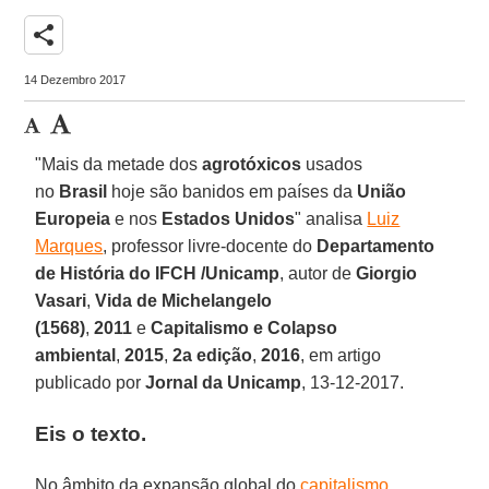
share
14 Dezembro 2017
"Mais da metade dos
agrotóxicos
usados
no
Brasil
hoje são banidos em países da
União
Europeia
e nos
Estados Unidos
"
analisa
Luiz
Marques
, professor livre-docente do
Departamento
de História do IFCH /Unicamp
, autor de
Giorgio
Vasari
,
Vida de Michelangelo
(1568)
,
2011
e
Capitalismo e Colapso
ambiental
,
2015
,
2a edição
,
2016
, em artigo
publicado por
Jornal da Unicamp
, 13-12-2017.
Eis o texto.
No âmbito da expansão global do
capitalismo