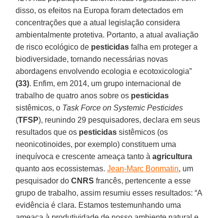
disso, os efeitos na Europa foram detectados em
concentrações que a atual legislação considera
ambientalmente protetiva. Portanto, a atual avaliação
de risco ecológico de
pesticidas
falha em proteger a
biodiversidade, tornando necessárias novas
abordagens envolvendo ecologia e ecotoxicologia”
(33)
. Enfim, em 2014, um grupo internacional de
trabalho de quatro anos sobre os
pesticidas
sistêmicos, o
Task Force on Systemic Pesticides
(
TFSP
), reunindo 29 pesquisadores, declara em seus
resultados que os
pesticidas
sistêmicos (os
neonicotinoides, por exemplo) constituem uma
inequívoca e crescente ameaça tanto à
agricultura
quanto aos ecossistemas.
Jean-Marc Bonmatin
, um
pesquisador do
CNRS
francês, pertencente a esse
grupo de trabalho, assim resumiu esses resultados: “A
evidência é clara. Estamos testemunhando uma
ameaça à produtividade de nosso ambiente natural e