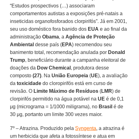
“Estudos prospectivos (…) associaram
comportamentos autistas a exposições pré-natais a
inseticidas organofosforados clorpirifós”. Já em 2001,
seu uso doméstico fora banido dos
EUA
e ao final da
administração
Obama
, a
Agência de Proteção
Ambiental
desse país (
EPA
) recomendou seu
banimento total, recomendação anulada por
Donald
Trump
, beneficiário durante a campanha eleitoral de
doações da
Dow Chemical
, produtora desse
composto
(27)
. Na
União Europeia
(
UE
), a avaliação
da
toxicidade
do cloropirifós está em curso de
revisão. O
Limite Máximo de Resíduos
(
LMR
) de
clorpirifós permitido na água potável na
UE
é de 0,1
μg (micrograma = 1/1000 miligrama), no
Brasil
é de
30 μg, portanto um limite 300 vezes maior.
7º – Atrazina. Produzido pela
Syngenta
, a atrazina é
um herbicida que afeta a fotossíntese e atua em