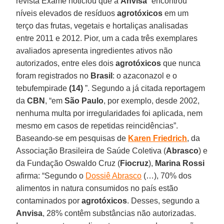
revista Exame noticiou que a
Anvisa
“encontrou
níveis elevados de resíduos
agrotóxicos
em um
terço das frutas, vegetais e hortaliças analisadas
entre 2011 e 2012. Pior, um a cada três exemplares
avaliados apresenta ingredientes ativos não
autorizados, entre eles dois
agrotóxicos
que nunca
foram registrados no
Brasil
: o azaconazol e o
tebufempirade
(14)
”. Segundo a já citada reportagem
da
CBN
, “em
São Paulo
, por exemplo, desde 2002,
nenhuma multa por irregularidades foi aplicada, nem
mesmo em casos de repetidas reincidências”.
Baseando-se em pesquisas de
Karen Friedrich
, da
Associação Brasileira de Saúde Coletiva (
Abrasco
) e
da Fundação Oswaldo Cruz (
Fiocruz
),
Marina Rossi
afirma: “Segundo o
Dossiê Abrasco
(…), 70% dos
alimentos in natura consumidos no país estão
contaminados por
agrotóxicos
. Desses, segundo a
Anvisa
, 28% contêm substâncias não autorizadas.