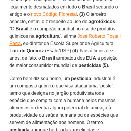
legalmente desmatados em todo o
Brasil
segundo o
antigo e o
novo Código Florestal
.
(3)
O terceiro
aspecto, enfim, diz respeito ao uso de
agrotóxicos
.
“O
Brasil
é o campeão mundial no uso de produtos
químicos na
agricultura
”, afirma
José Roberto Postali
Parra
, ex-diretor da Escola Superior de Agricultura
Luiz de Queiroz
(Esalq/USP)
(4)
. Nos últimos dez
anos, de fato, o
Brasil
arrebatou dos
EUA
a posição
de maior consumidor mundial de
pesticidas
(5)
.
Como bem diz seu nome, um
pesticida
industrial é
um composto químico que visa atacar uma “peste”,
termo que designa no jargão produtivista toda
espécie que compita com a humana pelos mesmos
alimentos ou tenha algum potencial de ameaça à
produtividade ou saúde humana ou de espécies que
servem de alimentação aos homens. O termo
pesticida
abrange herbicidas, inseticidas e