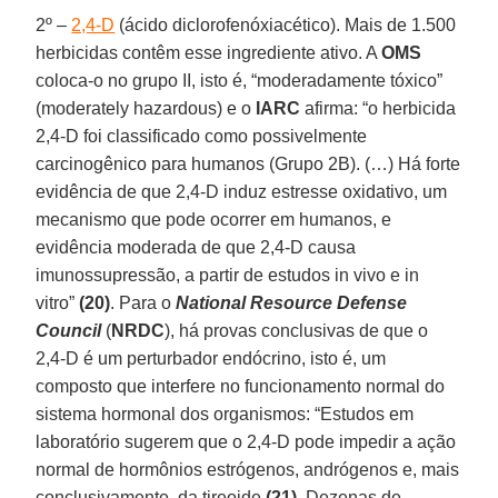
2º –
2,4-D
(ácido diclorofenóxiacético). Mais de 1.500
herbicidas contêm esse ingrediente ativo. A
OMS
coloca-o no grupo II, isto é, “moderadamente tóxico”
(moderately hazardous) e o
IARC
afirma: “o herbicida
2,4-D foi classificado como possivelmente
carcinogênico para humanos (Grupo 2B). (…) Há forte
evidência de que 2,4-D induz estresse oxidativo, um
mecanismo que pode ocorrer em humanos, e
evidência moderada de que 2,4-D causa
imunossupressão, a partir de estudos in vivo e in
vitro”
(20)
. Para o
National Resource Defense
Council
(
NRDC
), há provas conclusivas de que o
2,4-D é um perturbador endócrino, isto é, um
composto que interfere no funcionamento normal do
sistema hormonal dos organismos: “Estudos em
laboratório sugerem que o 2,4-D pode impedir a ação
normal de hormônios estrógenos, andrógenos e, mais
conclusivamente, da tireoide
(21)
. Dezenas de