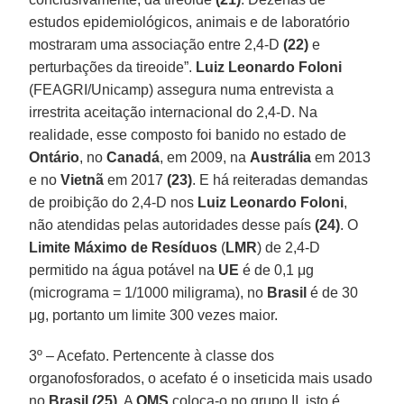
estudos epidemiológicos, animais e de laboratório
mostraram uma associação entre 2,4-D
(22)
e
perturbações da tireoide”.
Luiz Leonardo Foloni
(FEAGRI/Unicamp) assegura numa entrevista a
irrestrita aceitação internacional do 2,4-D. Na
realidade, esse composto foi banido no estado de
Ontário
, no
Canadá
, em 2009, na
Austrália
em 2013
e no
Vietnã
em 2017
(23)
. E há reiteradas demandas
de proibição do 2,4-D nos
Luiz Leonardo Foloni
,
não atendidas pelas autoridades desse país
(24)
. O
Limite Máximo de Resíduos
(
LMR
) de 2,4-D
permitido na água potável na
UE
é de 0,1 μg
(micrograma = 1/1000 miligrama), no
Brasil
é de 30
μg, portanto um limite 300 vezes maior.
3º – Acefato. Pertencente à classe dos
organofosforados, o acefato é o inseticida mais usado
no
Brasil
(25)
. A
OMS
coloca-o no grupo II, isto é,