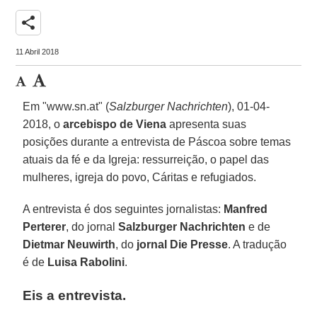
share
11 Abril 2018
Em "www.sn.at" (
Salzburger Nachrichten
), 01-04-
2018, o
arcebispo de Viena
apresenta suas
posições durante a entrevista de Páscoa sobre temas
atuais da fé e da Igreja: ressurreição, o papel das
mulheres, igreja do povo, Cáritas e refugiados.
A entrevista é dos seguintes jornalistas:
Manfred
Perterer
, do jornal
Salzburger Nachrichten
e de
Dietmar Neuwirth
, do
jornal Die Presse
. A tradução
é de
Luisa Rabolini
.
Eis a entrevista.