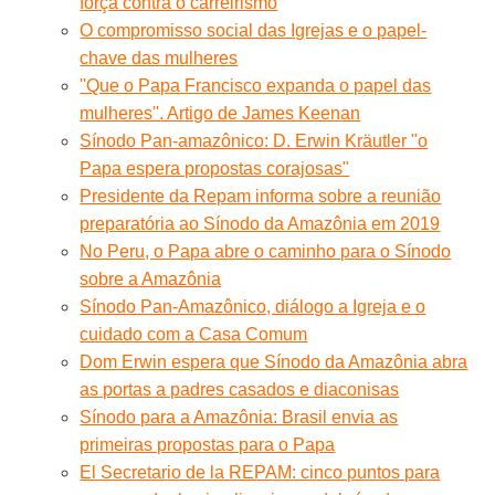
força contra o carreirismo
O compromisso social das Igrejas e o papel-
chave das mulheres
''Que o Papa Francisco expanda o papel das
mulheres''. Artigo de James Keenan
Sínodo Pan-amazônico: D. Erwin Kräutler "o
Papa espera propostas corajosas"
Presidente da Repam informa sobre a reunião
preparatória ao Sínodo da Amazônia em 2019
No Peru, o Papa abre o caminho para o Sínodo
sobre a Amazônia
Sínodo Pan-Amazônico, diálogo a Igreja e o
cuidado com a Casa Comum
Dom Erwin espera que Sínodo da Amazônia abra
as portas a padres casados e diaconisas
Sínodo para a Amazônia: Brasil envia as
primeiras propostas para o Papa
El Secretario de la REPAM: cinco puntos para