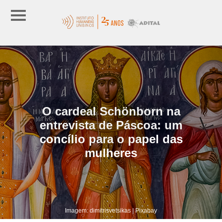
O cardeal Schönborn na
entrevista de Páscoa: um
concílio para o papel das
mulheres
Imagem: dimitrisvetsikas | Pixabay