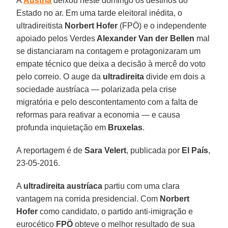
A
Áustria
deixou neste domingo os destinos do
Estado no ar. Em uma tarde eleitoral inédita, o
ultradireitista
Norbert Hofer
(FPÖ) e o independente
apoiado pelos Verdes
Alexander Van der Bellen
mal
se distanciaram na contagem e protagonizaram um
empate técnico que deixa a decisão à mercê do voto
pelo correio. O auge da
ultradireita
divide em dois a
sociedade austríaca — polarizada pela crise
migratória e pelo descontentamento com a falta de
reformas para reativar a economia — e causa
profunda inquietação em
Bruxelas
.
A reportagem é de
Sara Velert
, publicada por
El País
,
23-05-2016.
A
ultradireita austríaca
partiu com uma clara
vantagem na corrida presidencial. Com
Norbert
Hofer
como candidato, o partido anti-imigração e
eurocético
FPÖ
obteve o melhor resultado de sua