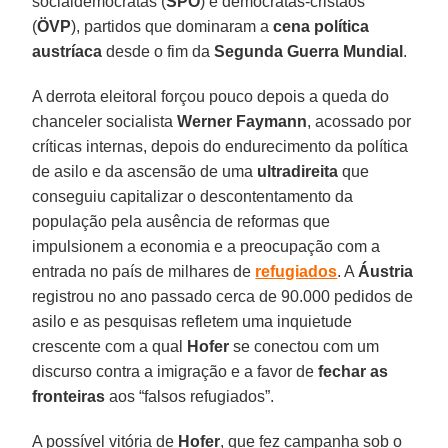
socialdemocratas (
SPÖ
) e democratas-cristãos
(
ÖVP
), partidos que dominaram a
cena política
austríaca
desde o fim da
Segunda Guerra Mundial
.
A derrota eleitoral forçou pouco depois a queda do
chanceler socialista
Werner Faymann
, acossado por
críticas internas, depois do endurecimento da política
de asilo e da ascensão de uma
ultradireita
que
conseguiu capitalizar o descontentamento da
população pela ausência de reformas que
impulsionem a economia e a preocupação com a
entrada no país de milhares de
refugiados
. A
Áustria
registrou no ano passado cerca de 90.000 pedidos de
asilo e as pesquisas refletem uma inquietude
crescente com a qual
Hofer
se conectou com um
discurso contra a imigração e a favor de
fechar as
fronteiras
aos “falsos refugiados”.
A possível vitória de
Hofer
, que fez campanha sob o