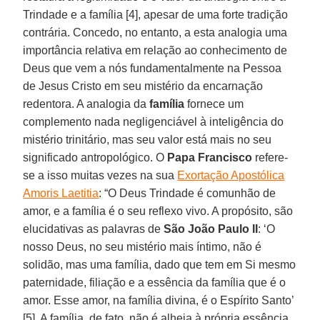
Trindade e a família [4], apesar de uma forte tradição
contrária. Concedo, no entanto, a esta analogia uma
importância relativa em relação ao conhecimento de
Deus que vem a nós fundamentalmente na Pessoa
de Jesus Cristo em seu mistério da encarnação
redentora. A analogia da
família
fornece um
complemento nada negligenciável à inteligência do
mistério trinitário, mas seu valor está mais no seu
significado antropológico. O
Papa Francisco
refere-
se a isso muitas vezes na sua
Exortação Apostólica
Amoris Laetitia
: “O Deus Trindade é comunhão de
amor, e a família é o seu reflexo vivo. A propósito, são
elucidativas as palavras de
São João Paulo II
: ‘O
nosso Deus, no seu mistério mais íntimo, não é
solidão, mas uma família, dado que tem em Si mesmo
paternidade, filiação e a essência da família que é o
amor. Esse amor, na família divina, é o Espírito Santo’
[5]. A família, de fato, não é alheia à própria essência