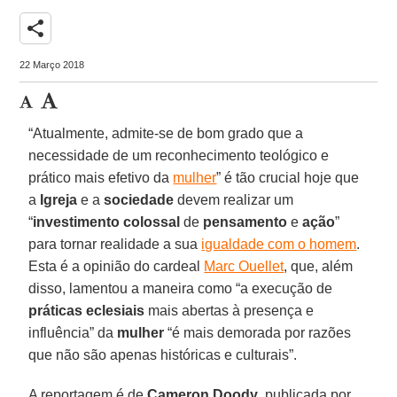
share
22 Março 2018
“Atualmente, admite-se de bom grado que a
necessidade de um reconhecimento teológico e
prático mais efetivo da
mulher
” é tão crucial hoje que
a
Igreja
e a
sociedade
devem realizar um
“
investimento colossal
de
pensamento
e
ação
”
para tornar realidade a sua
igualdade com o homem
.
Esta é a opinião do cardeal
Marc Ouellet
, que, além
disso, lamentou a maneira como “a execução de
práticas eclesiais
mais abertas à presença e
influência” da
mulher
“é mais demorada por razões
que não são apenas históricas e culturais”.
A reportagem é de
Cameron Doody
, publicada por