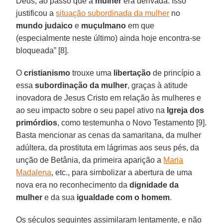
Deus, ao passo que a
mulher
era derivada. Isso
justificou a
situação subordinada da mulher
no
mundo judaico
e
muçulmano
em que
(especialmente neste último) ainda hoje encontra-se
bloqueada” [8].
O
cristianismo
trouxe uma
libertação
de princípio a
essa
subordinação da mulher
, graças à atitude
inovadora de Jesus Cristo em relação às mulheres e
ao seu impacto sobre o seu papel ativo na
Igreja dos
primórdios
, como testemunha o Novo Testamento [9].
Basta mencionar as cenas da samaritana, da mulher
adúltera, da prostituta em lágrimas aos seus pés, da
unção de Betânia, da primeira aparição a
Maria
Madalena
, etc., para simbolizar a abertura de uma
nova era no reconhecimento da
dignidade da
mulher
e da sua
igualdade com o homem
.
Os séculos seguintes assimilaram lentamente, e não