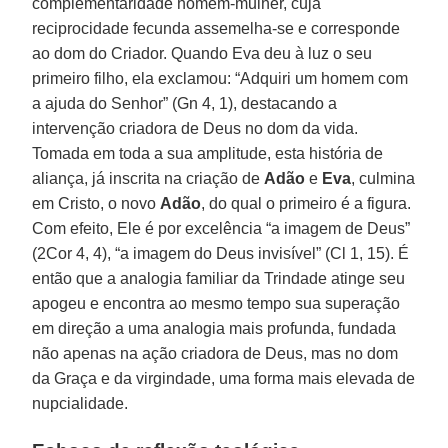
complementaridade homem-mulher, cuja
reciprocidade fecunda assemelha-se e corresponde
ao dom do Criador. Quando Eva deu à luz o seu
primeiro filho, ela exclamou: “Adquiri um homem com
a ajuda do Senhor” (Gn 4, 1), destacando a
intervenção criadora de Deus no dom da vida.
Tomada em toda a sua amplitude, esta história de
aliança, já inscrita na criação de
Adão
e
Eva
, culmina
em Cristo, o novo
Adão
, do qual o primeiro é a figura.
Com efeito, Ele é por excelência “a imagem de Deus”
(2Cor 4, 4), “a imagem do Deus invisível” (Cl 1, 15). É
então que a analogia familiar da Trindade atinge seu
apogeu e encontra ao mesmo tempo sua superação
em direção a uma analogia mais profunda, fundada
não apenas na ação criadora de Deus, mas no dom
da Graça e da virgindade, uma forma mais elevada de
nupcialidade.