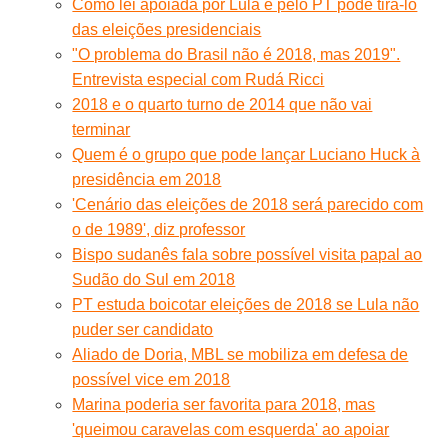
Como lei apoiada por Lula e pelo PT pode tirá-lo
das eleições presidenciais
"O problema do Brasil não é 2018, mas 2019".
Entrevista especial com Rudá Ricci
2018 e o quarto turno de 2014 que não vai
terminar
Quem é o grupo que pode lançar Luciano Huck à
presidência em 2018
'Cenário das eleições de 2018 será parecido com
o de 1989', diz professor
Bispo sudanês fala sobre possível visita papal ao
Sudão do Sul em 2018
PT estuda boicotar eleições de 2018 se Lula não
puder ser candidato
Aliado de Doria, MBL se mobiliza em defesa de
possível vice em 2018
Marina poderia ser favorita para 2018, mas
'queimou caravelas com esquerda' ao apoiar