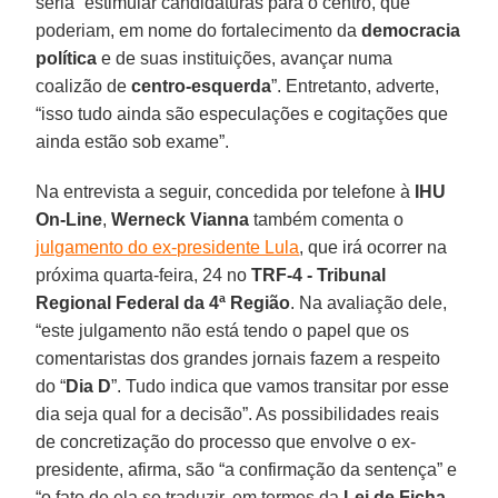
seria “estimular candidaturas para o centro, que
poderiam, em nome do fortalecimento da
democracia
política
e de suas instituições, avançar numa
coalizão de
centro-esquerda
”. Entretanto, adverte,
“isso tudo ainda são especulações e cogitações que
ainda estão sob exame”.
Na entrevista a seguir, concedida por telefone à
IHU
On-Line
,
Werneck Vianna
também comenta o
julgamento do ex-presidente Lula
, que irá ocorrer na
próxima quarta-feira, 24 no
TRF-4 - Tribunal
Regional Federal da 4ª Região
. Na avaliação dele,
“este julgamento não está tendo o papel que os
comentaristas dos grandes jornais fazem a respeito
do “
Dia D
”. Tudo indica que vamos transitar por esse
dia seja qual for a decisão”. As possibilidades reais
de concretização do processo que envolve o ex-
presidente, afirma, são “a confirmação da sentença” e
“o fato de ela se traduzir, em termos da
Lei de Ficha