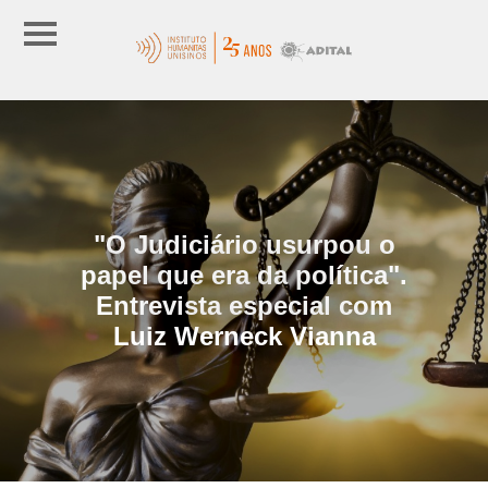
"O Judiciário usurpou o
papel que era da política".
Entrevista especial com
Luiz Werneck Vianna