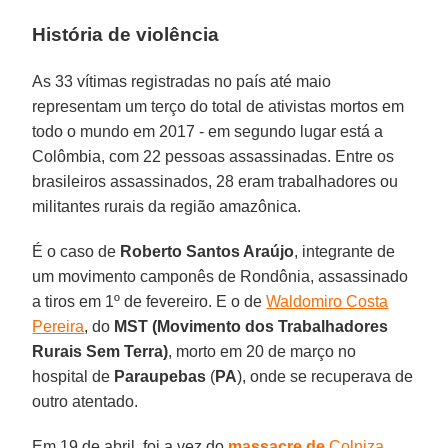
História de violência
As 33 vítimas registradas no país até maio
representam um terço do total de ativistas mortos em
todo o mundo em 2017 - em segundo lugar está a
Colômbia, com 22 pessoas assassinadas. Entre os
brasileiros assassinados, 28 eram trabalhadores ou
militantes rurais da região amazônica.
É o caso de
Roberto Santos Araújo
, integrante de
um movimento camponês de Rondônia, assassinado
a tiros em 1º de fevereiro. E o de
Waldomiro Costa
Pereira
, do
MST (Movimento dos Trabalhadores
Rurais Sem Terra)
, morto em 20 de março no
hospital de
Paraupebas
(
PA
), onde se recuperava de
outro atentado.
Em 19 de abril, foi a vez do
massacre de
Colniza