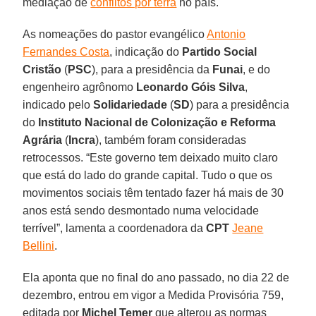
mediação de
conflitos por terra
no país.
As nomeações do pastor evangélico
Antonio
Fernandes Costa
, indicação do
Partido Social
Cristão
(
PSC
), para a presidência da
Funai
, e do
engenheiro agrônomo
Leonardo Góis Silva
,
indicado pelo
Solidariedade
(
SD
) para a presidência
do
Instituto Nacional de Colonização e Reforma
Agrária
(
Incra
), também foram consideradas
retrocessos. “Este governo tem deixado muito claro
que está do lado do grande capital. Tudo o que os
movimentos sociais têm tentado fazer há mais de 30
anos está sendo desmontado numa velocidade
terrível”, lamenta a coordenadora da
CPT
Jeane
Bellini
.
Ela aponta que no final do ano passado, no dia 22 de
dezembro, entrou em vigor a Medida Provisória 759,
editada por
Michel Temer
que alterou as normas