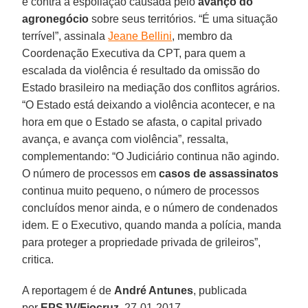
e contra a espoliação causada pelo
avanço do
agronegócio
sobre seus territórios. “É uma situação
terrível”, assinala
Jeane Bellini
, membro da
Coordenação Executiva da CPT, para quem a
escalada da violência é resultado da omissão do
Estado brasileiro na mediação dos conflitos agrários.
“O Estado está deixando a violência acontecer, e na
hora em que o Estado se afasta, o capital privado
avança, e avança com violência”, ressalta,
complementando: “O Judiciário continua não agindo.
O número de processos em
casos de assassinatos
continua muito pequeno, o número de processos
concluídos menor ainda, e o número de condenados
idem. E o Executivo, quando manda a polícia, manda
para proteger a propriedade privada de grileiros”,
critica.
A reportagem é de
André Antunes
, publicada
por
EPSJV/Fiocruz
, 27-01-2017.