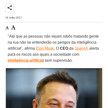
share
19 Julho 2017
"Até que as pessoas não vejam robôs matando gente
na rua não se entenderão os perigos da inteligência
artificial", afirma
Elon Musk
. O
CEO
da
SpaceX
alerta
para os riscos aos quais a sociedade com
inteligência artificial
sem supervisão.