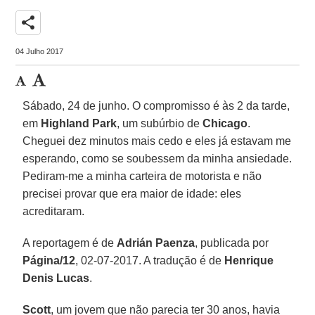
share
04 Julho 2017
Sábado, 24 de junho. O compromisso é às 2 da tarde,
em
Highland Park
, um subúrbio de
Chicago
.
Cheguei dez minutos mais cedo e eles já estavam me
esperando, como se soubessem da minha ansiedade.
Pediram-me a minha carteira de motorista e não
precisei provar que era maior de idade: eles
acreditaram.
A reportagem é de
Adrián Paenza
, publicada por
Página/12
, 02-07-2017. A tradução é de
Henrique
Denis Lucas
.
Scott
, um jovem que não parecia ter 30 anos, havia