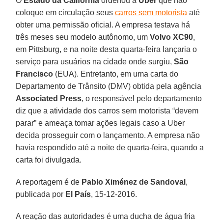
O
Estado da Califórnia
ordenou à
Uber
que não
coloque em circulação seus
carros sem motorista
até
obter uma permissão oficial. A empresa testava há
três meses seu modelo autônomo, um
Volvo XC90
,
em Pittsburg, e na noite desta quarta-feira lançaria o
serviço para usuários na cidade onde surgiu,
São
Francisco
(EUA). Entretanto, em uma carta do
Departamento de Trânsito (DMV) obtida pela agência
Associated Press
, o responsável pelo departamento
diz que a atividade dos carros sem motorista “devem
parar” e ameaça tomar ações legais caso a Uber
decida prosseguir com o lançamento. A empresa não
havia respondido até a noite de quarta-feira, quando a
carta foi divulgada.
A reportagem é de
Pablo Ximénez de Sandoval
,
publicada por
El País
, 15-12-2016.
A reação das autoridades é uma ducha de água fria