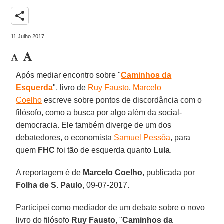
share
11 Julho 2017
Após mediar encontro sobre "
Caminhos da
Esquerda
", livro de
Ruy Fausto
,
Marcelo
Coelho
escreve sobre pontos de discordância com o
filósofo, como a busca por algo além da social-
democracia. Ele também diverge de um dos
debatedores, o economista
Samuel Pessôa
, para
quem
FHC
foi tão de esquerda quanto
Lula
.
A reportagem é de
Marcelo Coelho
, publicada por
Folha de S. Paulo
, 09-07-2017.
Participei como mediador de um debate sobre o novo
livro do filósofo
Ruy Fausto
, "
Caminhos da