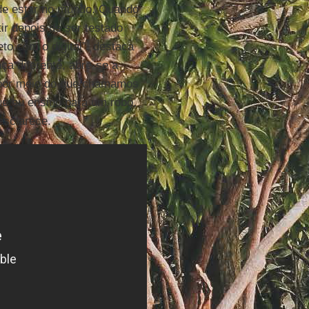
de estar no mundo. Quando
stir depois de ser testado
o com o digital”, destaca
ça diferente, abre-se a
a por meio do que chamamos
que eu ensino para um robô,
esclarece.