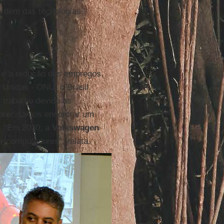
ordem das tecnologias
o é a redução dos empregos.
Unidas - ONU, o Brasil
 trabalho devido as
 precisamos encontrar um
o. “Em 2030, a
Volkswagen
or computadores”, relata.