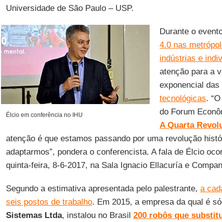
Universidade de São Paulo – USP.
Durante o event
4.0 nas metrópol
indústrias e indi
atenção para a 
exponencial das
tecnológicas
. “
do Forum Econôm
Élcio em conferência no IHU
A Quarta Revolu
atenção é que estamos passando por uma revolução hist
adaptarmos”, pondera o conferencista. A fala de Élcio ocor
quinta-feira, 8-6-2017, na Sala Ignacio Ellacuría e Compa
Segundo a estimativa apresentada pelo palestrante,
a cad
seis postos de trabalho
. Em 2015, a empresa da qual é só
Sistemas Ltda
, instalou no Brasil
200 robôs que substit