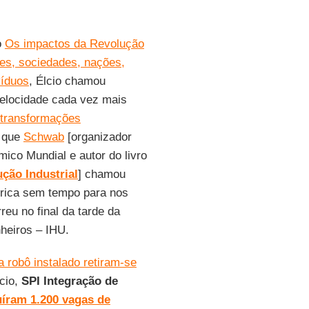
o
Os impactos da Revolução
es, sociedades, nações,
víduos
, Élcio chamou
velocidade cada vez mais
transformações
O que
Schwab
[organizador
ico Mundial e autor do livro
ção Industrial
] chamou
órica sem tempo para nos
reu no final da tarde da
nheiros – IHU.
a robô instalado retiram-se
cio,
SPI Integração de
uíram 1.200 vagas de