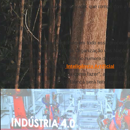
mercado, algo absolutamente inovador que rompe com a 
existentes.
Trabalho
O efeito mais visível e mais óbvio em todo esse process
De acordo com levantamento da Organização das Nações 
pode ter uma redução de até 75% no número de postos de
transformações advindas da
Inteligência Artificial
. “Nós
equilíbrio, mas eu não sei ainda como fazer”, admite Élci
planeja que todo o trabalho da fábrica será feito apenas p