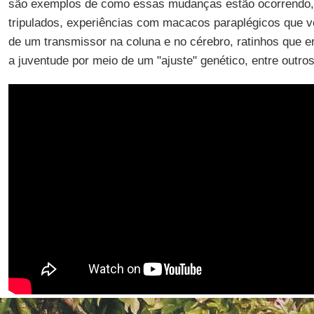
são exemplos de como essas mudanças estão ocorrendo,
tripulados, experiências com macacos paraplégicos que v
de um transmissor na coluna e no cérebro, ratinhos que 
a juventude por meio de um "ajuste" genético, entre outros