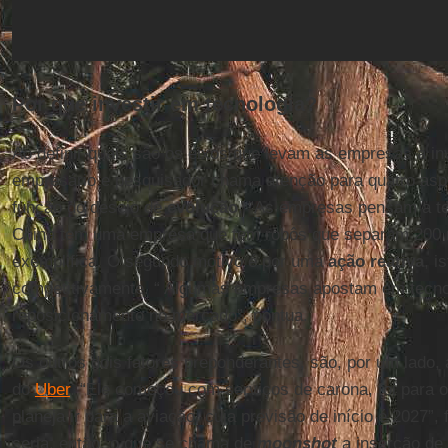
Por que investir em tecnologia?
Ao definir quais são os eixos que levam as empresas a in
empresário e pesquisador chama atenção para quatro asp
função do desejo de
evolução
. “As empresas pensam a t
China tem uma empresa que tem robôs que separam 200 mi
exemplifica. O segundo motivo é por uma
ação reativa
, i
competitivamente. “ Algumas empresas apostam em tecnol
reposicionamento no mercado”, pontua.
Os outros dois fatores preponderantes, são, por um lado,
do
Uber
. “Ele começou com serviços de carona, foi para 
planeja ir para a aviação, cuja previsão de início é 2027”, 
seria, então, o que se chama de
moonshot
a inserção de