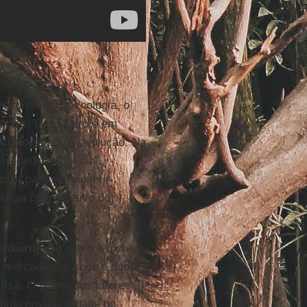
vestirem em tecnologia, o
ectos. O primeiro é em
ecnologia como evolução. Na
l pedidos por dia”,
sto é, para se reinserir
ogia com objetivo de
 a
disrupção
como é o caso
o mercado dos táxis e agora
frisa. O último dos fatores
 uma nova realidade no