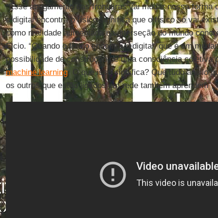
“Esse apagamento das fronteiras vai mudar nossa forma 
o digital encontra o físico significa que o físico só vai exi
como realidade aumentada na interseção do mundo concret
Élcio. “Quando o físico encontra o digital, que é um mudan
possibilidade de construção de uma consciência coletiv
machine learning
. O que isso significa? Que tudo aquilo 
os outros que estão ligados em rede também aprendem”, 