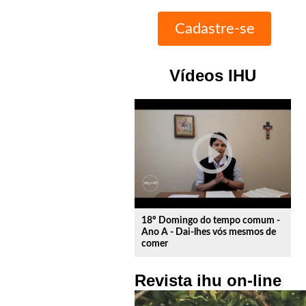
Vídeos IHU
play_circle_outline
18º Domingo do tempo comum -
Ano A - Dai-lhes vós mesmos de
comer
Revista ihu on-line