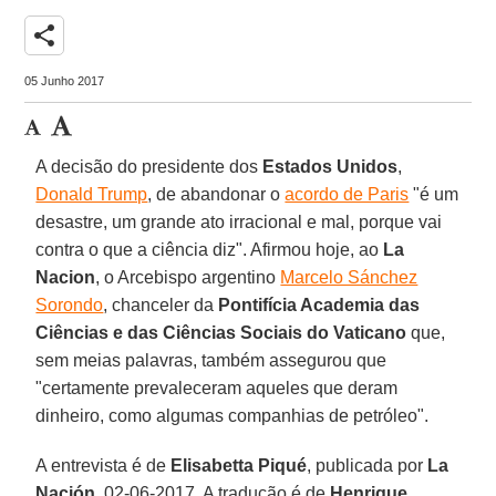
share
05 Junho 2017
A decisão do presidente dos
Estados Unidos
,
Donald Trump
, de abandonar o
acordo de Paris
"é um
desastre, um grande ato irracional e mal, porque vai
contra o que a ciência diz". Afirmou hoje, ao
La
Nacion
, o Arcebispo argentino
Marcelo Sánchez
Sorondo
, chanceler da
Pontifícia Academia das
Ciências e das Ciências Sociais do Vaticano
que,
sem meias palavras, também assegurou que
"certamente prevaleceram aqueles que deram
dinheiro, como algumas companhias de petróleo".
A entrevista é de
Elisabetta Piqué
, publicada por
La
Nación
, 02-06-2017. A tradução é de
Henrique