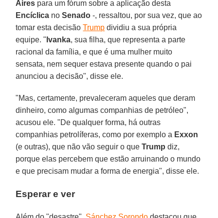
Aires
para um fórum sobre a aplicação desta
Encíclica
no
Senado
-, ressaltou, por sua vez, que ao
tomar esta decisão
Trump
dividiu a sua própria
equipe. "
Ivanka
, sua filha, que representa a parte
racional da família, e que é uma mulher muito
sensata, nem sequer estava presente quando o pai
anunciou a decisão", disse ele.
"Mas, certamente, prevaleceram aqueles que deram
dinheiro, como algumas companhias de petróleo",
acusou ele. "De qualquer forma, há outras
companhias petrolíferas, como por exemplo a
Exxon
(e outras), que não vão seguir o que
Trump
diz,
porque elas percebem que estão arruinando o mundo
e que precisam mudar a forma de energia", disse ele.
Esperar e ver
Além do "desastre",
Sánchez Sorondo
destacou que