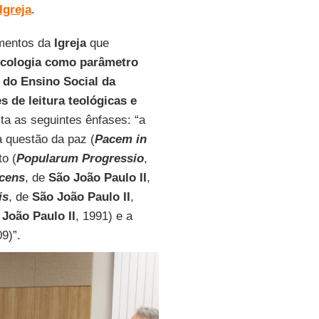
Igreja
.
umentos da
Igreja
que
ecologia como parâmetro
o do Ensino Social da
de leitura teológicas e
sta as seguintes ênfases: “a
a questão da paz (
Pacem in
o (
Popularum Progressio
,
cens
, de
São João Paulo II
,
is
, de
São João Paulo II
,
João Paulo II
, 1991) e a
09)”.