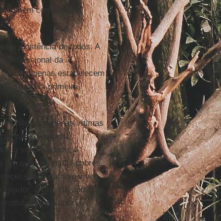
ípio do bem comum na
ra a existência de todos. A
unidimensional da
atural, apenas estabelecem
atureza é a primeira
bres não são apenas vítimas
lução para a mesma.
os a solidariedade, a
ria em que vivem. Os pobres
necessários para se viver.
 criador. É preciso aprender
sificada e se abrir a