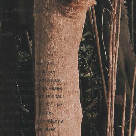
l que também foram
eiro
:
umana
r” a terra (cf.
Gn
1,28),
tando uma imagem do ser
 interpretação correta da
ós, cristãos, algumas vezes
emos decididamente rejeitar
to de dominar a terra – se
mportante ler os textos
 lembrar que nos convidam a
nto “cultivar” quer dizer