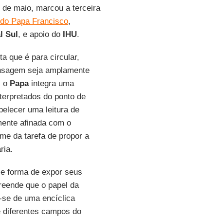
1 de maio, marcou a terceira
 do Papa Francisco
,
l Sul
, e apoio do
IHU
.
a que é para circular,
ensagem seja amplamente
, o
Papa
integra uma
terpretados do ponto de
belecer uma leitura de
mente afinada com o
e da tarefa de propor a
ria.
o e forma de expor seus
eende que o papel da
-se de uma encíclica
e diferentes campos do