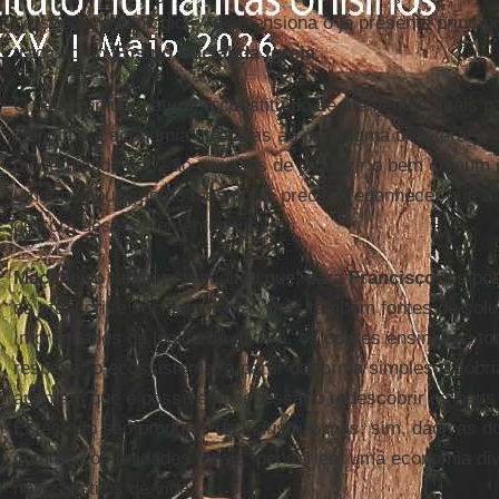
perspectiva ecológica, redimensiona o já presente princ
tradição do
Ensino Social da Igreja
.
O bem comum natural é constituído de elementos vitais pa
ciência e a economia atreladas ao paradigma unilateral e 
modernidade não são capazes de produzir o bem comum n
uma manipulação do mesmo. É preciso reconhecer que a n
gestora destes elementos vitais.
Maçaneiro
também ressaltou que, para
Francisco
, os po
da atual crise socioambiental, mas também fontes de so
Impregnados da lógica da dádiva, os pobres ensinam a tod
respeitar o ecossistema, a partir da forma simples e sób
apontam que é possível e necessário redescobrir os bens 
Estes não são produtos da indústria, mas, sim, dádivas do
com as comunidades locais, pensar em uma economia diver
novos estilos de vida.