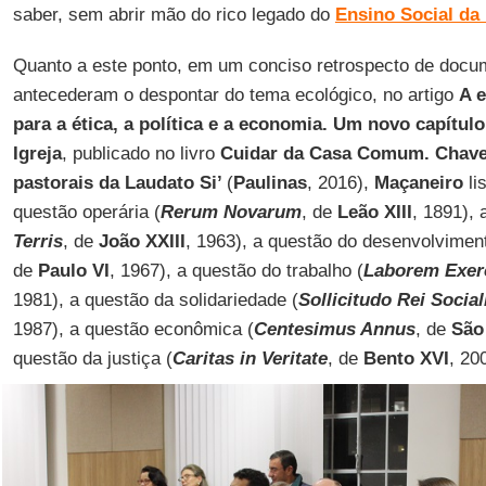
saber, sem abrir mão do rico legado do
Ensino Social da 
Quanto a este ponto, em um conciso retrospecto de doc
antecederam o despontar do tema ecológico, no artigo
A 
para a ética, a política e a economia. Um novo capítul
Igreja
, publicado no livro
Cuidar da Casa Comum. Chaves 
pastorais da Laudato Si’
(
Paulinas
, 2016),
Maçaneiro
li
questão operária (
Rerum Novarum
, de
Leão XIII
, 1891), 
Terris
, de
João XXIII
, 1963), a questão do desenvolviment
de
Paulo VI
, 1967), a questão do trabalho (
Laborem Exer
1981), a questão da solidariedade (
Sollicitudo Rei Social
1987), a questão econômica (
Centesimus Annus
, de
São 
questão da justiça (
Caritas in Veritate
, de
Bento XVI
, 20