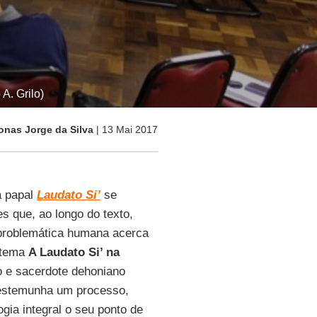
A. Grilo)
onas Jorge da Silva
| 13 Mai 2017
a papal
Laudato Si’
se
es que, ao longo do texto,
problemática humana acerca
 tema
A Laudato Si’ na
go e sacerdote dehoniano
 testemunha um processo,
ia integral o seu ponto de