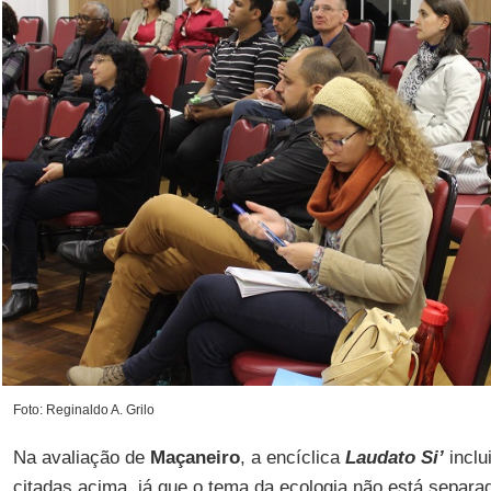
Foto: Reginaldo A. Grilo
Na avaliação de
Maçaneiro
, a encíclica
Laudato Si’
inclu
citadas acima, já que o tema da ecologia não está separ