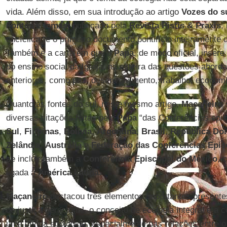
vida. Além disso, em sua introdução ao artigo
Vozes do su
Fontes e temas
, publicado pela
Revista Pistis & Praxis
,
encíclica “é o primeiro documento pontifício inteiramente 
Também é a carta em que o
Papa
, de modo oficial, insere
do ensino social da Igreja, na esteira das questões abor
anteriores, como paz, desenvolvimento, trabalho, economia
Quanto às fontes do sul, neste mesmo artigo,
Maçaneiro
diversas citações feitas pelo
Papa
“das Conferências epis
Sul
,
Filipinas
,
Bolívia
,
Argentina
,
Brasil
,
República Do
Zelândia
,
Austrália
e
Federação das Conferências Epis
se incluir também a
Conferência Episcopal do México
, 
ligada à
América Latina
.
Maçaneiro
destacou três elementos importantes presente
de justiça geracional, o conceito de ecologia integral e a 
uma dívida ecológica, especialmente nas relações entre 