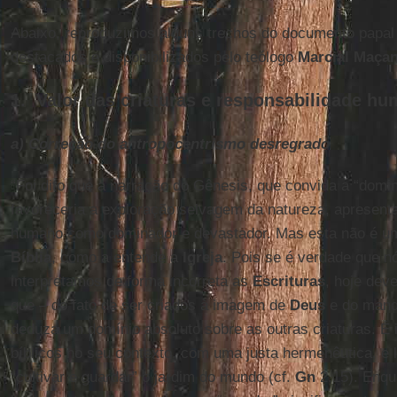
Abaixo, reproduzimos alguns trechos do documento papa
destacados e disponibilizados pelo teólogo
Marcial Maçan
1. Valor das criaturas e responsabilidade h
a) Correção do antropocentrismo desregrado
“Foi dito que a narração do Gênesis, que convida a “domina
favoreceria a exploração selvagem da natureza, apresen
humano como dominador e devastador. Mas esta não é uma
Bíblia
, como a entende a
Igreja
. Pois se é verdade que n
interpretamos de forma incorreta as
Escrituras
, hoje dev
que – do fato de ser criados à imagem de
Deus
e do manda
deduza um domínio absoluto sobre as outras criaturas. É i
bíblicos no seu contexto, com uma justa hermenêutica, e
“cultivar e guardar” o jardim do mundo (cf.
Gn
2,15). Enqua