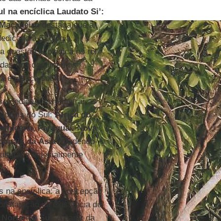
l na encíclica Laudato Si’:
Maçaneiro
destaca que a
dedicado à Ecologia.
 a questão ecológica no rol
dadas nos documentos
 e justiça social”.
se dedica a demonstrar as
copais do Sul:
África do
minicana
,
Paraguai
,
Nova
copais da Ásia
”, podendo-
cultural e eclesialmente
s na encíclica: a concepção
constatação da existência de
o
Norte
e o
Sul
. A partir da