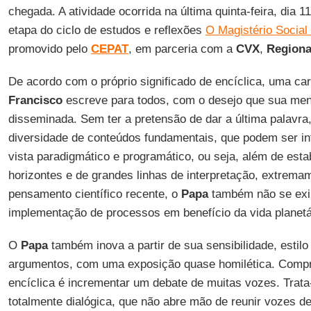
chegada. A atividade ocorrida na última quinta-feira, dia 1
etapa do ciclo de estudos e reflexões
O Magistério Social
promovido pelo
CEPAT
, em parceria com a
CVX
,
Regiona
De acordo com o próprio significado de encíclica, uma cart
Francisco
escreve para todos, com o desejo que sua m
disseminada. Sem ter a pretensão de dar a última palavra
diversidade de conteúdos fundamentais, que podem ser in
vista paradigmático e programático, ou seja, além de esta
horizontes e de grandes linhas de interpretação, extrema
pensamento científico recente, o
Papa
também não se exim
implementação de processos em benefício da vida planetá
O
Papa
também inova a partir de sua sensibilidade, estil
argumentos, com uma exposição quase homilética. Compr
encíclica é incrementar um debate de muitas vozes. Trata
totalmente dialógica, que não abre mão de reunir vozes d