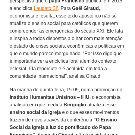
perspectiva que o
papa Francisco
publica, em 2015,
a encíclica
Laudato Si’
. Para
Gaël Giraud
,
economista e jesuíta, esse texto apostólico não só
atualiza o ensino social para católicos que querem
compreender as emergências do século XXI. Ele fala
e inspira a todos dispostos a olhar com mais atenção
o estado de crises sociais, econômicas e políticas em
que o mundo parece mergulhado. “Por isso digo que
é importante ver a encíclica fora, além do contexto
eclesial. Ela repercute e é acolhida em toda a
comunidade internacional”, analisa Giraud.
Na manhã de quinta-feira, 15-09, numa promoção do
Instituto Humanitas Unisinos – IHU
, o economista
analisou em que medida
Bergoglio
atualiza esse
ensino social da Igreja
e o que esses movimentos
trazem de novo através da conferência
“O Ensino
Social da Igreja à luz do pontificado do Papa
Francisco”
. Segundo
Giraud
, não é novidade um