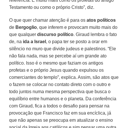
referência. É muito mais como os profetas do antigo
Testamento ou como o próprio Cristo”, diz.
O que quer chamar atenção é para os
atos políticos
de
Bergoglio
, que inferem e provocam muito mais do
que qualquer
discurso político
. Giraud lembra o fato
de, na
ida a Israel
, o papa ter se posto a orar em
silêncio no muro que divide judeus e palestinos. “Ele
não fala nada, mas se percebe aí um grande ato
político. Isso é o mesmo que faziam os antigos
profetas e o próprio Jesus quando expulsou os
comerciantes do templo”, explica. Assim, são atos que
o fazem se colocar no contato direto com o outro e
todo juntos numa mesma perspectiva que busca o
equilíbrio entre humanos e o planeta. Da conferência
com Giraud, fica a todos o desafio para pensar na
provocação que Francisco faz em sua encíclica, já
que não apenas se preocupa em atualizar o ensino
social da Igreja aos católicos e sim pensar uma outra