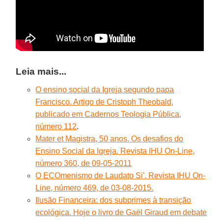
Leia mais...
O ensino social da Igreja segundo papa
Francisco. Artigo de Cristoph Theobald,
publicado em Cadernos Teologia Pública,
número 112
.
Mater et Magistra, 50 anos. Os desafios do
Ensino Social da Igreja. Revista IHU On-Line,
número 360, de 09-05-2011
O ECOmenismo de Laudato Si'. Revista IHU On-
Line, número 469, de 03-08-2015.
Ilusão Financeira: dos subprimes à transição
ecológica. Hoje o livro de Gaël Giraud em debate