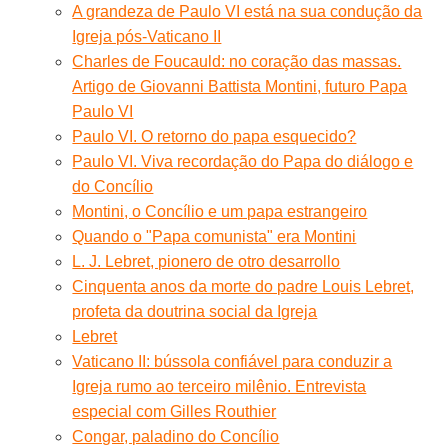
A grandeza de Paulo VI está na sua condução da
Igreja pós-Vaticano II
Charles de Foucauld: no coração das massas.
Artigo de Giovanni Battista Montini, futuro Papa
Paulo VI
Paulo VI. O retorno do papa esquecido?
Paulo VI. Viva recordação do Papa do diálogo e
do Concílio
Montini, o Concílio e um papa estrangeiro
Quando o "Papa comunista" era Montini
L. J. Lebret, pionero de otro desarrollo
Cinquenta anos da morte do padre Louis Lebret,
profeta da doutrina social da Igreja
Lebret
Vaticano II: bússola confiável para conduzir a
Igreja rumo ao terceiro milênio. Entrevista
especial com Gilles Routhier
Congar, paladino do Concílio