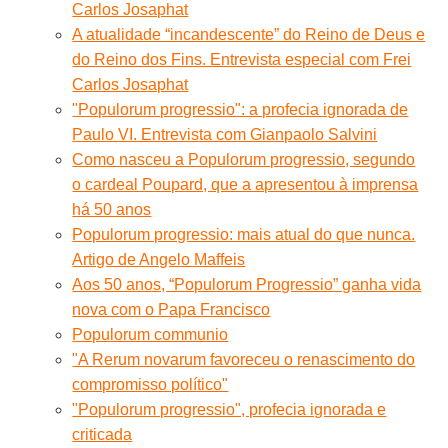
Carlos Josaphat
A atualidade “incandescente” do Reino de Deus e
do Reino dos Fins. Entrevista especial com Frei
Carlos Josaphat
"Populorum progressio": a profecia ignorada de
Paulo VI. Entrevista com Gianpaolo Salvini
Como nasceu a Populorum progressio, segundo
o cardeal Poupard, que a apresentou à imprensa
há 50 anos
Populorum progressio: mais atual do que nunca.
Artigo de Angelo Maffeis
Aos 50 anos, “Populorum Progressio” ganha vida
nova com o Papa Francisco
Populorum communio
"A Rerum novarum favoreceu o renascimento do
compromisso político"
"Populorum progressio", profecia ignorada e
criticada