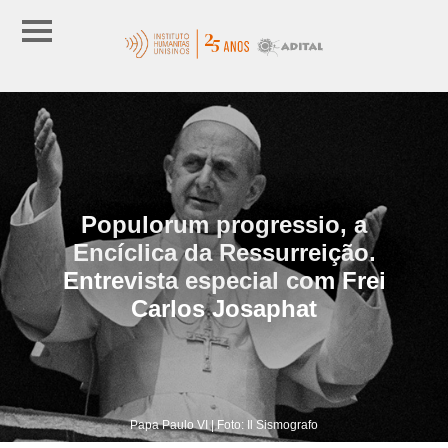
Populorum progressio, a
Encíclica da Ressurreição.
Entrevista especial com Frei
Carlos Josaphat
Papa Paulo VI | Foto: Il Sismografo