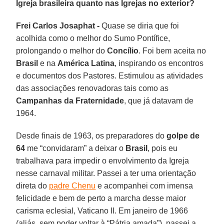
Igreja brasileira quanto nas Igrejas no exterior?
Frei Carlos Josaphat -
Quase se diria que foi
acolhida como o melhor do Sumo Pontífice,
prolongando o melhor do
Concílio
. Foi bem aceita no
Brasil
e na
América Latina
, inspirando os encontros
e documentos dos Pastores. Estimulou as atividades
das associações renovadoras tais como as
Campanhas da Fraternidade
, que já datavam de
1964.
Desde finais de 1963, os preparadores do
golpe de
64
me “convidaram” a deixar o
Brasil
, pois eu
trabalhava para impedir o envolvimento da Igreja
nesse carnaval militar. Passei a ter uma orientação
direta do
padre Chenu
e acompanhei com imensa
felicidade e bem de perto a marcha desse maior
carisma eclesial, Vaticano II. Em janeiro de 1966
(aliás, sem poder voltar à “Pátria amada”), passei a