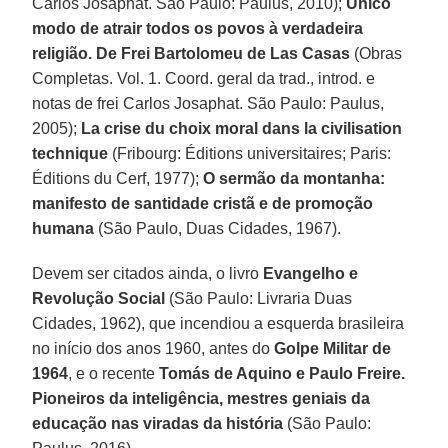
Carlos Josaphat. São Paulo: Paulus, 2010);
Único
modo de atrair todos os povos à verdadeira
religião. De Frei Bartolomeu de Las Casas
(Obras
Completas. Vol. 1. Coord. geral da trad., introd. e
notas de frei Carlos Josaphat. São Paulo: Paulus,
2005);
La crise du choix moral dans la civilisation
technique
(Fribourg: Éditions universitaires; Paris:
Éditions du Cerf, 1977);
O sermão da montanha:
manifesto de santidade cristã e de promoção
humana
(São Paulo, Duas Cidades, 1967).
Devem ser citados ainda, o livro
Evangelho e
Revolução Social
(São Paulo: Livraria Duas
Cidades, 1962), que incendiou a esquerda brasileira
no início dos anos 1960, antes do
Golpe Militar de
1964
, e o recente
Tomás de Aquino e Paulo Freire.
Pioneiros da inteligência, mestres geniais da
educação nas viradas da história
(São Paulo: