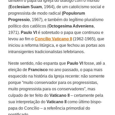
também o papa da Igreja do diálogo com o mundo
(
Ecclesiam Suam
, 1964), de um catolicismo social e
progressista de modo radical
(Populorum
Progressio
, 1967), e também do legítimo pluralismo
político dos católicos (
Octogesima Adveniens
,
1971).
Paulo VI
é sobretudo o papa que continuou e
levou ao fim o
Concílio Vaticano II
(1962-1965), que
iniciou a reforma litúrgica, e que fechou as portas aos
intransigentes tradicionalistas lefebrianos.
Neste sentido, não espanta que
Paulo VI
fosse, até a
eleição de
Francisco
no ano passado, o papa mais
esquecido na história da Igreja recente: não somente
porque “muito conservador para os progressistas,
muito progressista para os conservadores”, mas
culpado de ter feito do
Vaticano II
– certamente pela
sua
interpretação do
Vaticano II
como último bispo-
papa do Concílio – a referência primordial do
pontificado.