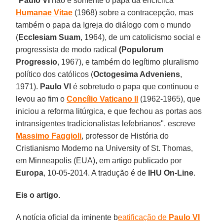
"
Paulo VI
não é somente o papa da encíclica
Humanae Vitae
(1968) sobre a contracepção, mas
também o papa da Igreja do diálogo com o mundo
(
Ecclesiam Suam
, 1964), de um catolicismo social e
progressista de modo radical
(Populorum
Progressio
, 1967), e também do legítimo pluralismo
político dos católicos (
Octogesima Adveniens
,
1971).
Paulo VI
é sobretudo o papa que continuou e
levou ao fim o
Concílio Vaticano II
(1962-1965), que
iniciou a reforma litúrgica, e que fechou as portas aos
intransigentes tradicionalistas lefebrianos", escreve
Massimo Faggioli
, professor de História do
Cristianismo Moderno na University of St. Thomas,
em Minneapolis (EUA), em artigo publicado por
Europa
, 10-05-2014. A tradução é de
IHU On-Line
.
Eis o artigo.
A notícia oficial da iminente b
eatificação de
Paulo VI