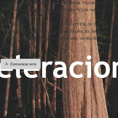
trabalho, abençoava a cidade de Roma. Visitando o Campi
romano, usou a expressão de Paulo: "
Civis romanus sum
As palavras "
cum ipso in monte
" (com Ele no monte), tir
Pedro na liturgia da festa da Transfiguração, assinala o jo
ouvidas por
Paulo VI
, pela última vez, no dia da sua mor
agosto.
⚠️
Comunicar erro