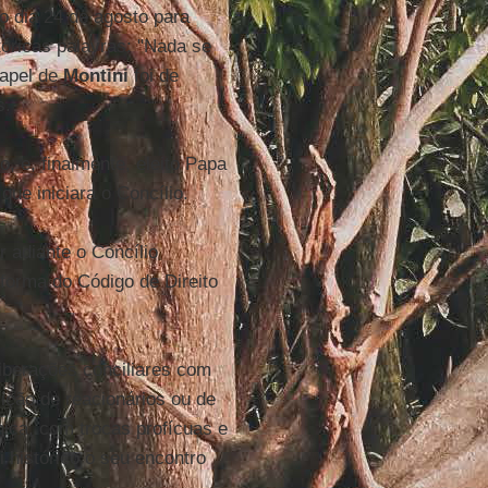
o dia 24 de agosto para
stóricas palavras: "Nada se
papel de
Montini
foi de
s.
, e, finalmente, eleito Papa
que iniciara o Concílio.
r adiante o Concílio
eforma do Código de Direito
liberações conciliares com
ição de reacionários ou de
ica, com trocas profícuas e
oi histórico o seu encontro