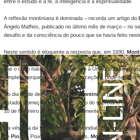
entre o estudo e a fé, a inteligência e a espiritiualidade.
A reflexão montiniana é dominada – recorda um artigo do
Ângelo Maffeis, publicado no último mês de março – no se
desafio e da consciência do pouco que se havia feito nest
Neste sentido é eloquente a resposta que, em 1930,
Mont
modos com que a Igreja tem dado atenção ao mundo univer
que o clero italiano tem dispensado à Universidade? A res
simples; porque, salvo algumas exceções, pode-se dizer
No dia 13 de dezembro de 1937
Montini
foi nomeado subs
Estado. Começa a trabalhar ao lado do secretário de Est
10 de fevereiro de 1939, improvisamente, morre
Pio XI
.
Na véspera da Segunda Guerra Mundial,
Eugenio Pacelli
de
Pio XII.
Poucas semanas depois,
Montini
(sempre com 