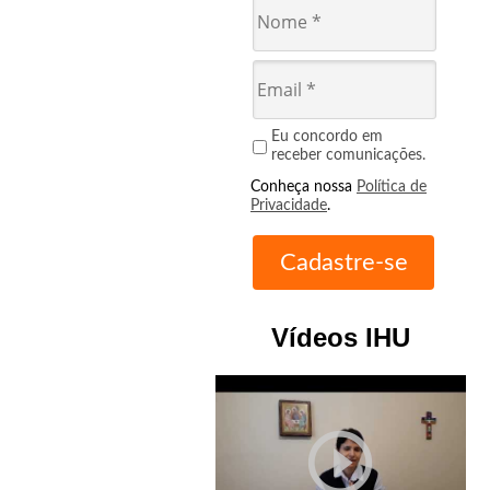
Eu concordo em
receber comunicações.
Conheça nossa
Política de
Privacidade
.
Vídeos IHU
play_circle_outline