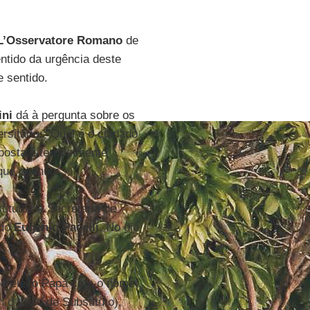
L’Osservatore Romano
de
ntido da urgência deste
e sentido.
ini
dá à pergunta sobre os
sitário: "Qual é o cuidado
posta é terrivelmente
 que nenhum".
tituto da Secretaria de
ado
Eugenio Pacelli
. No dia
é eleito Papa com o nome
o título de Substituto),