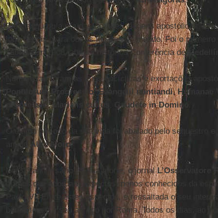
Ele inaugurou a era das grandes viagens apostólicas. Em 
logo depois, para outros lugares do mundo. Foi o primeiro
Latina. Em 1968, abriu a histórica Conferência de
Medellí
Numerosas foram as suas encíclicas e exortações apostó
Populorum Progressio
,
Evangelii nuntiandi
,
Humanae V
progressio
,
Marialis cultus
,
Gaudete in Domino
.
O último período da sua vida foi abalado pelo sequestro e
amigo
Aldo Moro
.
No 33º aniversário da sua morte, o jornal
L’Osservatore
artigos que abordam aspectos menos conhecidos da espiri
Paulo VI. Entre estes aspectos, é ressaltada o seu interes
beneditina e o seu apreço por Roma. Todos os dias, ao con