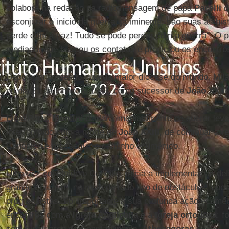
colabora na redação da radiomensagem de papa
Pacelli
d
esconjurar o inicio da guerra, já iminente; são suas as hi
perde com a paz! Tudo se pode perder com a guerra". O 
mediador que buscou os contatos e propiciou os encontro
Depois foi nomeado guia da maior diocese do mundo, Milão
no dia 21 de junho de 1963, como sucessor de
João XXIII
Eleio Papa,
Montini
declara imediatamente de querer leva
interrompido com a morte de
João XXIII
, de continuar a r
Canônico e prosseguir o caminho ecumênico.
Uma vez concluído o Concílio, inicia a implementar as de
grande coragem, no meio de todo tipo de obstáculos: opos
progressistas. Foi importante a sua profunda ação ecumên
encontros com a
Igreja Anglicana
e a
Igreja ortodoxa
: f
com o patriarca de Constantinopla,
Athenagoras
.