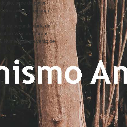
doglio, sede do poder
» (Sou cidadão romano).
adas da segunda carta de
rnal do Vaticano, foram
te. Numa tarde do verão de