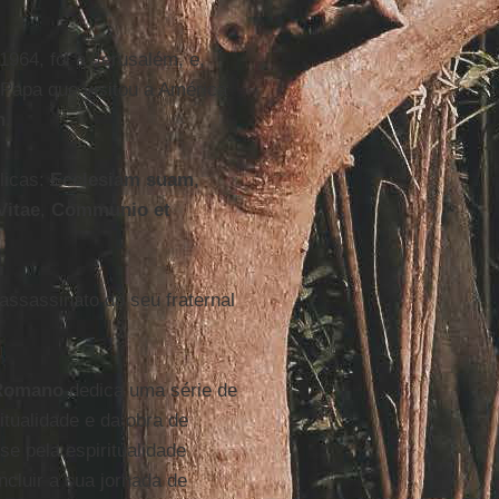
1964, foi a Jerusalém, e,
 Papa que visitou a América
n
.
licas:
Ecclesiam suam
,
itae
,
Communio et
 assassinato do seu fraternal
 Romano
dedica uma série de
tualidade e da obra de
se pela espiritualidade
cluir a sua jornada de