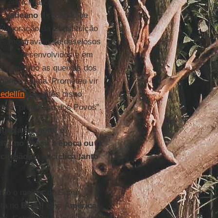
, a encíclica coroa o
 o
Vaticano II
recebeu de
elaboração da Constituição
ares mostravam-se desejosos
 menos desenvolvidos e em
jos e mesmo as queixas dos
mérica Latina. Prometeu vir
edellín
). E antes disso,
do o “progresso dos Povos”.
Igreja em geral e
ava no Brasil à época ou já
cussão da encíclica tanto
como o melhor do Sumo
ita no
Brasil
e na
América