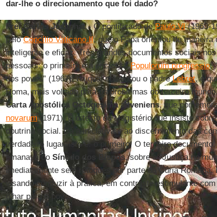
dar-lhe o direcionamento que foi dado?
Frei Carlos Josaphat -
O pontificado de
Paulo VI
(1963-19
pelo
Concílio Vaticano II
, que o Papa orientou de maneira 
inteligente e eficaz. Três grandes documentos sociais nos
pessoais: o primeiro é a encíclica
Populorum progressio
,
dos povos” (1967), na qual colaborou o padre
Lebret
, e q
Roma, mais voltado para os problemas do terceiro mund
Carta Apostólica Octogesima adveniens
, que comemora
novarum
(1971). É o texto do Magistério que insiste sobre
doutrina social. Dá à iniciativa e ao discernimento das co
verdadeiro lugar, isto é: o primeiro. O terceiro document
emanava do
Sínodo dos Bispos
, sobre a "Justiça no mu
imediatamente sem retoques por parte da Cúria Romana
visando conduzir à prática, em contraste estimulante com
olhar para o povo.