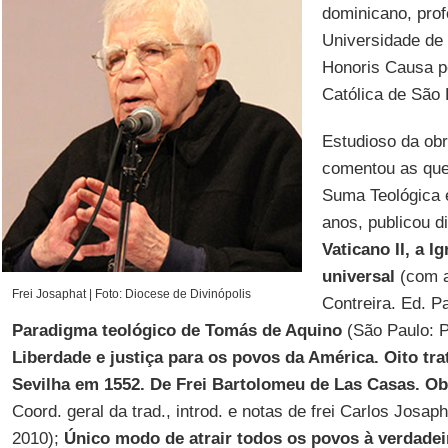
dominicano, prof
Universidade de 
Honoris Causa pe
Católica de São
Estudioso da ob
comentou as que
Suma Teológica 
anos, publicou d
Vaticano II, a I
universal
(com a
Frei Josaphat | Foto: Diocese de Divinópolis
Contreira. Ed. P
Paradigma teológico de Tomás de Aquino
(São Paulo: P
Liberdade e justiça para os povos da América. Oito t
Sevilha em 1552. De Frei Bartolomeu de Las Casas. O
Coord. geral da trad., introd. e notas de frei Carlos Josap
2010);
Único modo de atrair todos os povos à verdadeir