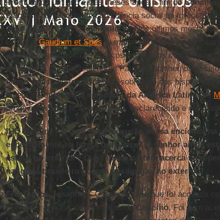
Promulgada um ano e três meses após o fim do
Concílio
progresso crescente de consciência social da Igreja, que
João XXIII
e da ação de
Paulo VI
. Nos últimos meses da 
Pastoral
Gaudium et Spes
, a maioria dos padres concili
de produzir textos mais práticos visando os continentes
parte ainda (mal) colonizados. Paulo VI acolheu os dese
bispos mais abertos ao social, sobretudo dos bispos da A
e veio à
Conferência episcopal da América Latina
(de
M
promulga a encíclica, encarando, esclarecendo e orientan
IHU On-Line - E qual foi a recepção dessa encíclica na 
especialmente na Igreja brasileira? O senhor ainda est
estava no exterior? Que memórias têm acerca da reper
na Igreja brasileira quanto nas Igrejas no exterior?
Frei Carlos Josaphat -
Quase se diria que foi acolhida 
Pontífice, prolongando o melhor do
Concílio
. Foi bem ace