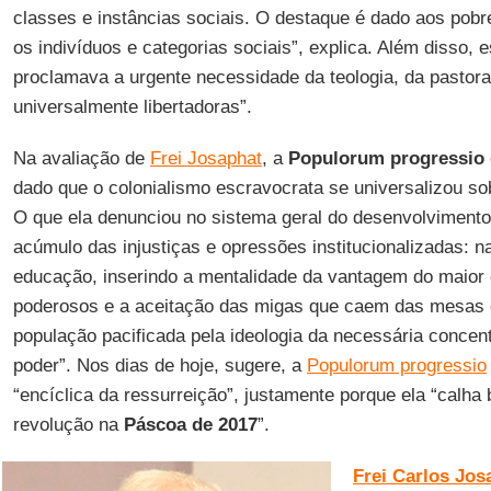
classes e instâncias sociais. O destaque é dado aos pobr
os indivíduos e categorias sociais”, explica. Além disso, e
proclamava a urgente necessidade da teologia, da pastora
universalmente libertadoras”.
Na avaliação de
Frei Josaphat
, a
Populorum progressio
dado que o colonialismo escravocrata se universalizou sob
O que ela denunciou no sistema geral do desenvolvimento
acúmulo das injustiças e opressões institucionalizadas: 
educação, inserindo a mentalidade da vantagem do maior
poderosos e a aceitação das migas que caem das mesas d
população pacificada pela ideologia da necessária concen
poder”. Nos dias de hoje, sugere, a
Populorum progressio
“encíclica da ressurreição”, justamente porque ela “cal
revolução na
Páscoa de 2017
”.
Frei Carlos Jos