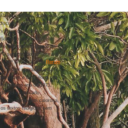
78) é marcado, sobretudo,
discreta, jeitosa, mas muito
 vieram de Paulo VI. Dois
 "Sobre o desenvolvimento
ue é o documento, vindo de
o. O segundo documento é a
 o 80º aniversário da
Rerum
 o caráter operacional da
munidades e dos fiéis o seu
o, no mesmo ano de 1971,
ndo." Era publicado
. É uma mensagem calorosa,
 os textos redigidos sem