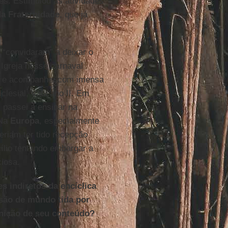
es. Estimulou as atividades
a Fraternidade
, que já
“convidaram” a deixar o
 Igreja nesse carnaval
e acompanhei com imensa
lesial, Vaticano II. Em
, passei a ensinar na
 Na
Europa
, especialmente
riam ter tido recepção
ílio tentando embargar a
ciosa.
s indiretos da encíclica
são de mundo tida por
finição de seu conteúdo?