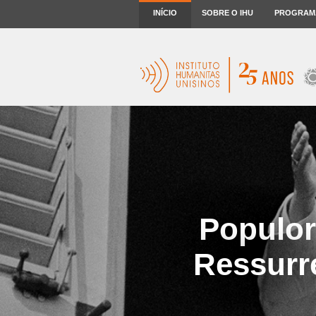
INÍCIO
SOBRE O IHU
PROGRAM
Populor
Ressurre