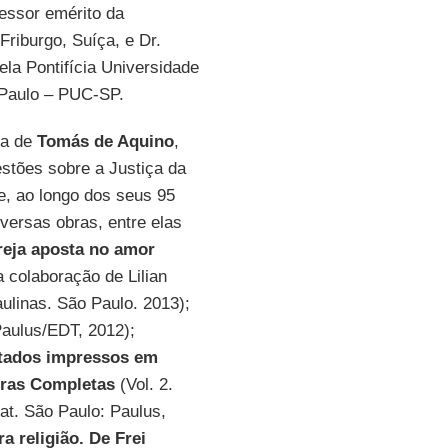
essor emérito da
Friburgo, Suíça, e Dr.
la Pontifícia Universidade
 Paulo – PUC-SP.
ra de
Tomás de Aquino
,
stões sobre a Justiça da
e, ao longo dos seus 95
iversas obras, entre elas
greja aposta no amor
 colaboração de Lilian
aulinas. São Paulo. 2013);
aulus/EDT, 2012);
ratados impressos em
bras Completas
(Vol. 2.
hat. São Paulo: Paulus,
a religião. De Frei