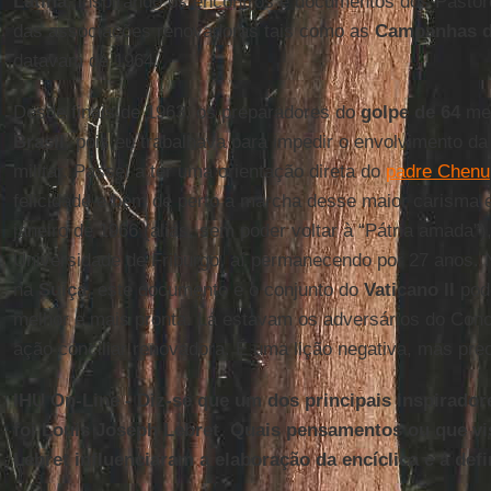
Latina
, inspirando os encontros e documentos dos Pastor
das associações renovadoras tais como as
Campanhas d
datavam de 1964.
Desde finais de 1963, os preparadores do
golpe de 64
me 
Brasil
, pois eu trabalhava para impedir o envolvimento da
militar. Passei a ter uma orientação direta do
padre Chenu
felicidade e bem de perto a marcha desse maior carisma ec
janeiro de 1966 (aliás, sem poder voltar à “Pátria amada”)
Universidade de Friburgo, aí permanecendo por 27 anos.
na
Suíça
, este documento e o conjunto do
Vaticano II
pode
melhor e mais pronta. Lá estavam os adversários do Conc
ação conciliar renovadora. É uma lição negativa, mas pre
IHU On-Line - Diz-se que um dos principais inspiradore
foi Louis Joseph Lebret. Quais pensamentos ou que vi
Lebret influenciaram a elaboração da encíclica e a de