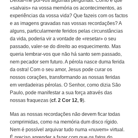
Deixai-me pôr-vos algumas perguntas: Como é que
«salvais» na vossa memória os acontecimentos, as
experiências da vossa vida? Que fazeis com os factos
e as imagens gravadas nas vossas recordações? A
alguns, particularmente feridos pelas circunstâncias
da vida, poderia vir a vontade de «resetar» o seu
passado, valer-se do direito ao esquecimento. Mas
queria lembrar-vos que não há santo sem passado,
nem pecador sem futuro. A pérola nasce duma ferida
da ostra! Com o seu amor, Jesus pode curar os
nossos corações, transformando as nossas feridas
em verdadeiras pérolas. O Senhor, como dizia São
Paulo, pode manifestar a sua força através das
nossas fraquezas (
cf. 2 Cor 12, 9
).
Mas as nossas recordações não devem ficar todas
comprimidas, como na memória dum disco rígido.
Nem é possível arquivar tudo numa «nuvem» virtual.
É preciso aprender a fazer com que os fatos do