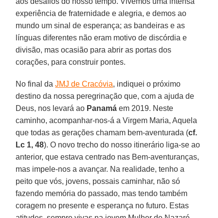
aos desafios do nosso tempo. Vivemos uma intensa
experiência de fraternidade e alegria, e demos ao
mundo um sinal de esperança; as bandeiras e as
línguas diferentes não eram motivo de discórdia e
divisão, mas ocasião para abrir as portas dos
corações, para construir pontes.
No final da
JMJ de Cracóvia
, indiquei o próximo
destino da nossa peregrinação que, com a ajuda de
Deus, nos levará ao
Panamá
em 2019. Neste
caminho, acompanhar-nos-á a Virgem Maria, Aquela
que todas as gerações chamam bem-aventurada (
cf.
Lc 1, 48
). O novo trecho do nosso itinerário liga-se ao
anterior, que estava centrado nas Bem-aventuranças,
mas impele-nos a avançar. Na realidade, tenho a
peito que vós, jovens, possais caminhar, não só
fazendo memória do passado, mas tendo também
coragem no presente e esperança no futuro. Estas
atitudes, sempre vivas na jovem Mulher de Nazaré,