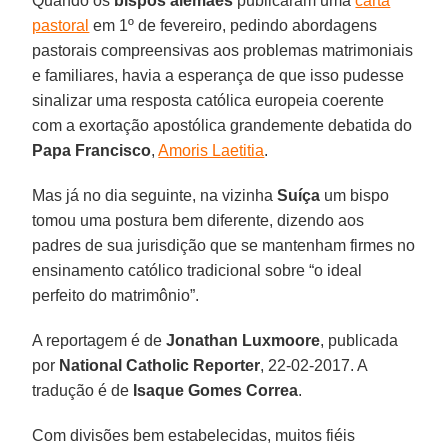
Quando os
bispos alemães
publicaram uma
carta
pastoral
em 1º de fevereiro, pedindo abordagens
pastorais compreensivas aos problemas matrimoniais
e familiares, havia a esperança de que isso pudesse
sinalizar uma resposta católica europeia coerente
com a exortação apostólica grandemente debatida do
Papa Francisco
,
Amoris Laetitia
.
Mas já no dia seguinte, na vizinha
Suíça
um bispo
tomou uma postura bem diferente, dizendo aos
padres de sua jurisdição que se mantenham firmes no
ensinamento católico tradicional sobre “o ideal
perfeito do matrimônio”.
A reportagem é de
Jonathan Luxmoore
, publicada
por
National Catholic Reporter
, 22-02-2017. A
tradução é de
Isaque Gomes Correa
.
Com divisões bem estabelecidas, muitos fiéis