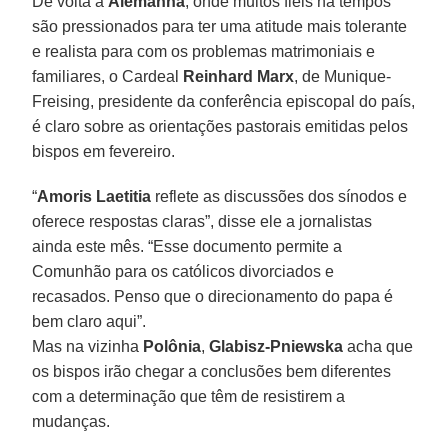
De volta à
Alemanha
, onde muitos fiéis há tempos
são pressionados para ter uma atitude mais tolerante
e realista para com os problemas matrimoniais e
familiares, o Cardeal
Reinhard Marx
, de Munique-
Freising, presidente da conferência episcopal do país,
é claro sobre as orientações pastorais emitidas pelos
bispos em fevereiro.
“
Amoris Laetitia
reflete as discussões dos sínodos e
oferece respostas claras”, disse ele a jornalistas
ainda este mês. “Esse documento permite a
Comunhão para os católicos divorciados e
recasados. Penso que o direcionamento do papa é
bem claro aqui”.
Mas na vizinha
Polônia
,
Glabisz-Pniewska
acha que
os bispos irão chegar a conclusões bem diferentes
com a determinação que têm de resistirem a
mudanças.