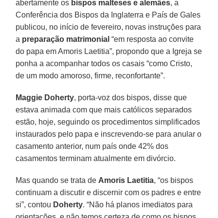
abertamente os
bispos malteses e alemães
, a
Conferência dos Bispos da Inglaterra e País de Gales
publicou, no início de fevereiro, novas instruções para
a
preparação matrimonial
“em resposta ao convite
do papa em Amoris Laetitia”, propondo que a Igreja se
ponha a acompanhar todos os casais “como Cristo,
de um modo amoroso, firme, reconfortante”.
Maggie Doherty
, porta-voz dos bispos, disse que
estava animada com que mais católicos separados
estão, hoje, seguindo os procedimentos simplificados
instaurados pelo papa e inscrevendo-se para anular o
casamento anterior, num país onde 42% dos
casamentos terminam atualmente em divórcio.
Mas quando se trata de
Amoris Laetitia
, “os bispos
continuam a discutir e discernir com os padres e entre
si”, contou
Doherty
. “Não há planos imediatos para
orientações, e não temos certeza de como os bispos