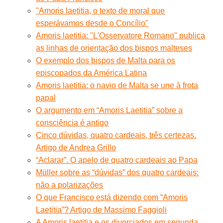
"Amoris laetitia, o texto de moral que
esperávamos desde o Concílio"
Amoris laetitia: "L'Osservatore Romano" publica
as linhas de orientação dos bispos malteses
O exemplo dos bispos de Malta para os
episcopados da América Latina
Amoris laetitia: o navio de Malta se une à frota
papal
O argumento em “Amoris Laetitia” sobre a
consciência é antigo
Cinco dúvidas, quatro cardeais, três certezas.
Artigo de Andrea Grillo
“Aclarar”. O apelo de quatro cardeais ao Papa
Müller sobre as “dúvidas” dos quatro cardeais:
não a polarizações
O que Francisco está dizendo com “Amoris
Laetitia”? Artigo de Massimo Faggioli
A Amoris laetitia e os divorciados em segunda