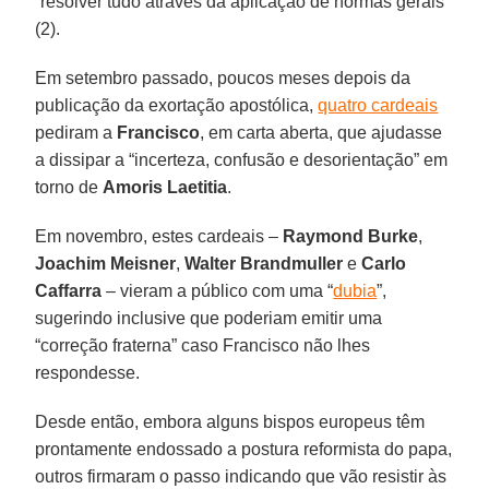
“resolver tudo através da aplicação de normas gerais”
(2).
Em setembro passado, poucos meses depois da
publicação da exortação apostólica,
quatro cardeais
pediram a
Francisco
, em carta aberta, que ajudasse
a dissipar a “incerteza, confusão e desorientação” em
torno de
Amoris Laetitia
.
Em novembro, estes cardeais –
Raymond Burke
,
Joachim Meisner
,
Walter Brandmuller
e
Carlo
Caffarra
– vieram a público com uma “
dubia
”,
sugerindo inclusive que poderiam emitir uma
“correção fraterna” caso Francisco não lhes
respondesse.
Desde então, embora alguns bispos europeus têm
prontamente endossado a postura reformista do papa,
outros firmaram o passo indicando que vão resistir às