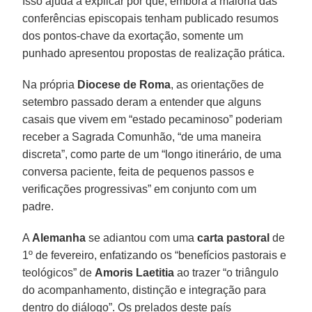
Isso ajuda a explicar por que, embora a maioria das
conferências episcopais tenham publicado resumos
dos pontos-chave da exortação, somente um
punhado apresentou propostas de realização prática.
Na própria
Diocese de Roma
, as orientações de
setembro passado deram a entender que alguns
casais que vivem em “estado pecaminoso” poderiam
receber a Sagrada Comunhão, “de uma maneira
discreta”, como parte de um “longo itinerário, de uma
conversa paciente, feita de pequenos passos e
verificações progressivas” em conjunto com um
padre.
A
Alemanha
se adiantou com uma
carta pastoral
de
1º de fevereiro, enfatizando os “benefícios pastorais e
teológicos” de
Amoris Laetitia
ao trazer “o triângulo
do acompanhamento, distinção e integração para
dentro do diálogo”. Os prelados deste país