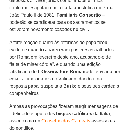
dispostas a “viver juntas como irmãos e irmãs” –
conforme estipulado pela carta apostólica do Papa
João Paulo II de 1981,
Familiaris Consortio
–
poderão se candidatar para os sacramentos se
estiveram novamente casados no civil.
A forte reação quanto às reformas do papa ficou
evidente quando apareceram pôsteres espalhados
por Roma em fevereiro deste ano, acusando-o de
“falta de misericórdia”, e quando uma edição
falsificada do
L’Osservatore Romano
foi enviada por
email a funcionários do Vaticano, dando uma
resposta papal suspeita a
Burke
e seus três cardeais
companheiros.
Ambas as provocações fizeram surgir mensagens de
fidelidade e apoio dos
bispos católicos
da
Itália
,
assim como do
Conselho dos Cardeais
assessores
do pontífice.