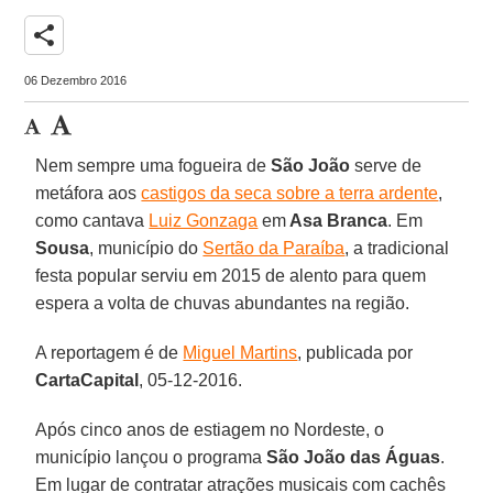
share
06 Dezembro 2016
Nem sempre uma fogueira de
São João
serve de
metáfora aos
castigos da seca sobre a terra ardente
,
como cantava
Luiz Gonzaga
em
Asa Branca
. Em
Sousa
, município do
Sertão da Paraíba
, a tradicional
festa popular serviu em 2015 de alento para quem
espera a volta de chuvas abundantes na região.
A reportagem é de
Miguel Martins
, publicada por
CartaCapital
, 05-12-2016.
Após cinco anos de estiagem no Nordeste, o
município lançou o programa
São João das Águas
.
Em lugar de contratar atrações musicais com cachês