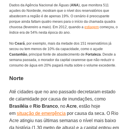
Dados da Agência Nacional de Águas (
ANA
), que monitora 511
açudes do Nordeste, mostram que o nível dos reservatórios que
abastecem a região é de apenas 19%. O cenário é preocupante
porque ainda faltam quatro meses para o início da chamada quadra
chuvosa (fevereiro a maio). Em 2012, quando a
estiagem
começou, o
índice era de 54% nesta época do ano.
No
Ceará
, por exemplo, mais da metade dos 151 reservatórios já
secou ou tem menos de 10% da capacidade, como o açude
Castanhão
, principal fonte de abastecimento de
Fortaleza
. Desde a
semana passada, o morador da capital cearense que não reduzir o
consumo de água em 20% pagará multa sobre o volume excedente.
Norte
Até cidades que no ano passado decretaram estado
de calamidade por causa de inundações, como
Brasiléia
e
Rio Branco
, no
Acre
, estão hoje
em
situação de emergência
por causa da seca. O Rio
Acre atingiu nas últimas semanas o nível mais baixo
da história (1,30 metro de altura) e a capital entrou em