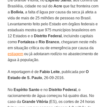
Da Grande Vitória, no
Espírito Santo
, aos confins da
Brasiléia, cidade no sul do
Acre
que faz fronteira com
a
Bolívia
, a falta d’água por causa da seca já afeta a
vida de mais de 25 milhões de pessoas no Brasil.
Levantamento feito pelo Estado em órgãos federais e
estaduais mostra que 975 municípios brasileiros em
12 Estados e o
Distrito Federal
, incluindo capitais
como
Fortaleza
e
Rio Branco
, chegaram neste mês
em situação crítica ou de emergência por causa da
estiagem
ou já adotaram rodízio no abastecimento de
água à população.
A reportagem é de
Fabio Leite
, publicada por
O
Estado de S. Paulo
, 26-09-2016.
No
Espírito Santo
e no
Distrito Federal
, o
racionamento de água começou há quatro dias. No
caso da
Grande Vitória
(ES), os cortes de 24 horas