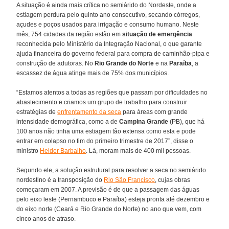
A situação é ainda mais crítica no semiárido do Nordeste, onde a
estiagem perdura pelo quinto ano consecutivo, secando córregos,
açudes e poços usados para irrigação e consumo humano. Neste
mês, 754 cidades da região estão em
situação de emergência
reconhecida pelo Ministério da Integração Nacional, o que garante
ajuda financeira do governo federal para compra de caminhão-pipa e
construção de adutoras. No
Rio Grande do Norte
e na
Paraíba
, a
escassez de água atinge mais de 75% dos municípios.
“Estamos atentos a todas as regiões que passam por dificuldades no
abastecimento e criamos um grupo de trabalho para construir
estratégias de
enfrentamento da seca
para áreas com grande
intensidade demográfica, como a de
Campina Grande
(PB), que há
100 anos não tinha uma estiagem tão extensa como esta e pode
entrar em colapso no fim do primeiro trimestre de 2017”, disse o
ministro
Helder Barbalho
. Lá, moram mais de 400 mil pessoas.
Segundo ele, a solução estrutural para resolver a seca no semiárido
nordestino é a transposição do
Rio São Francisco
, cujas obras
começaram em 2007. A previsão é de que a passagem das águas
pelo eixo leste (Pernambuco e Paraíba) esteja pronta até dezembro e
do eixo norte (Ceará e Rio Grande do Norte) no ano que vem, com
cinco anos de atraso.