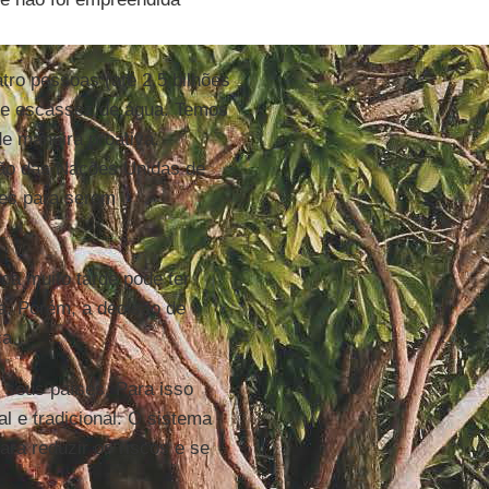
tro pessoas (até 2,5 bilhões
de escassez de água. Temos
de maneira proativa.
nção das Nações Unidas de
tes para serem
ca muito tarde pode ter
a. Porém, a decisão de
ca.
m seus países. Para isso
 e tradicional. O sistema
ra reduzir os riscos e se