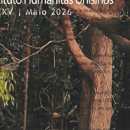
Em segundo lugar, vulnerabilidade e avaliação de riscos.
sistemas são mais vulneráveis à
seca
como resultado de
econômicos
e
ambientais
. É importante combinar melho
conhecimento detalhado da maneira como a geografia e 
falta de chuva
.
Quais comunidades e ecossistemas estão em maior risco?
setores importantes como
agricultura
, energia, turismo 
esse conhecimento em uma intervenção precoce. Podemos
rentável.
Em Níger e Moçambique, por exemplo, os esforços de int
geração de resiliência reduziriam o custo em US$ 375 m
844 milhões (Níger), quando comparados com uma respost
seca.
Por fim, as medidas de mitigação do risco de seca. Há co