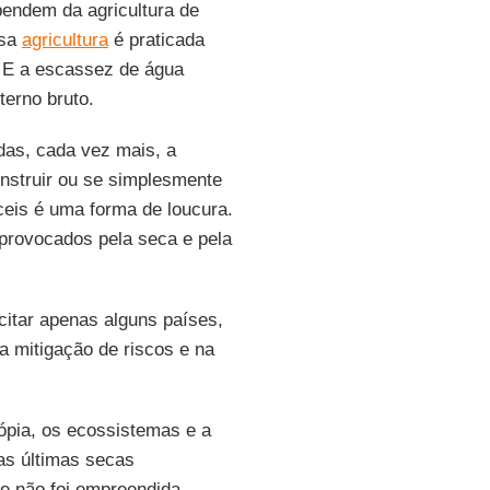
pendem da agricultura de
ssa
agricultura
é praticada
. E a escassez de água
terno bruto.
das, cada vez mais, a
onstruir ou se simplesmente
ceis é uma forma de loucura.
 provocados pela seca e pela
 citar apenas alguns países,
a mitigação de riscos e na
iópia, os ecossistemas e a
as últimas secas
e não foi empreendida