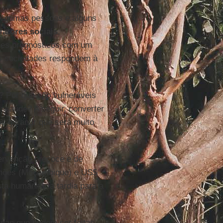
 Algumas pessoas e alguns
fatores sociais
,
res prognósticos com um
as sociedades respondem à
 Por que são vulneráveis
ou saúde? A seguir, converter
 garantir que será muito
ervenção precoce e de
ilhões (Moçambique) e US$
a humanitária tardia para a
isas que podem ser feitas