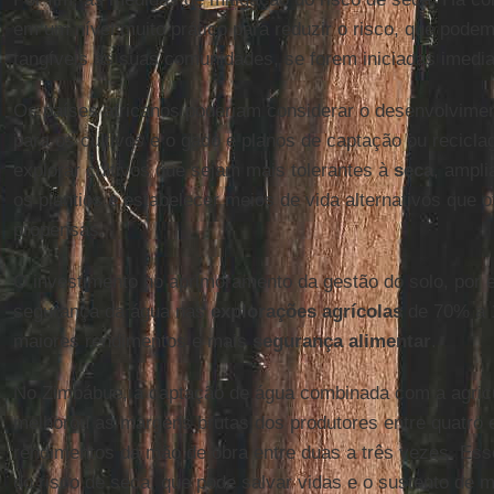
em um nível muito prático para reduzir o risco, que podem
tangíveis às suas comunidades, se forem iniciadas imedi
Os países africanos poderiam considerar o desenvolvimen
para os cultivos e o gado e planos de captação ou recic
explorar cultivos que sejam mais tolerantes à
seca
, ampli
os plantios e estabelecer meios de vida alternativos que 
propensas.
O investimento no aprimoramento da gestão do solo, por 
segurança da água nas
explorações agrícolas
de 70% a 1
maiores rendimentos e mais
segurança alimentar
.
No Zimbábue, a captação de água combinada com a agric
melhorou as margens brutas dos produtores entre quatro 
rendimentos da mão de obra entre duas a três vezes. Esse
do risco de seca, que pode salvar vidas e o sustento de 