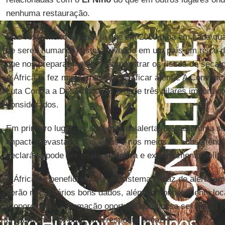
nenhuma restauração.
Mas resta muito a fazer, já que em 2050 uma em cada qua
de seres humanos) estará vivendo em um país em risco 
que nos preparar melhor e administrar os riscos de seca 
A África já fez muito, mas precisa ficar atenta. A Conve
Luta Contra a Desertificação propõe três pilares importan
considerados.
Em primeiro lugar, os sistemas de alerta. Declarar uma se
impacto devastador nas vidas e nos meios de subsistênci
declará-la pode ser muito subjetiva e extremamente políti
A África se beneficiaria de um sistema eficaz de alerta e
serão necessários bons dados, além do conhecimento local
proporcionará informação oportuna que possa ser usada pa
preparar melhor para uma resposta eficaz.