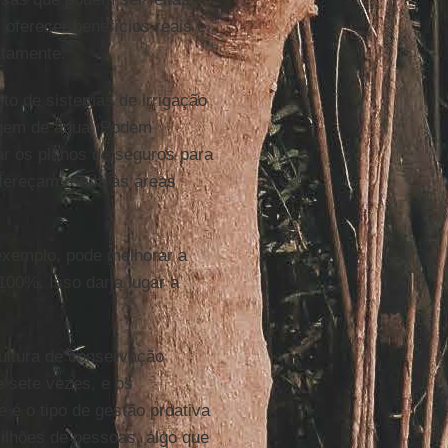
 oferecer benefícios reais e
atamente.
to de sistemas de irrigação
lagem de água. Podem
ar os planos de seguros para
ofereçam renda às áreas
exemplo, pode melhorar a
00%. Isso daria lugar a
ultura de conservação
e sete vezes, e os
 é o tipo de gestão proativa
milhões de pessoas, algo que