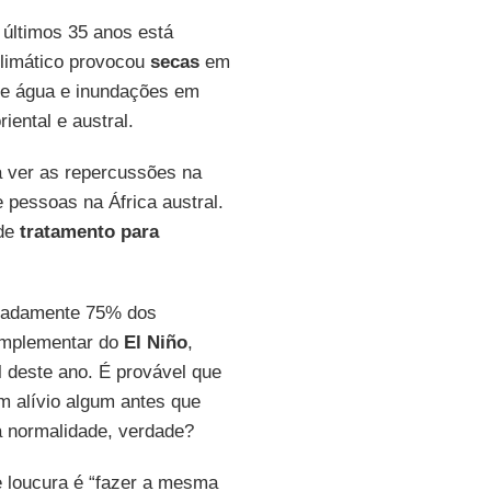
 últimos 35 anos está
limático provocou
secas
em
de água e inundações em
ental e austral.
ta ver as repercussões na
 pessoas na África austral.
 de
tratamento para
imadamente 75% dos
mplementar do
El Niño
,
 deste ano. É provável que
am alívio algum antes que
à normalidade, verdade?
 loucura é “fazer a mesma