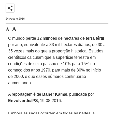
share
24 Agosto 2016
O mundo perde 12 milhões de hectares de
terra fértil
por ano, equivalente a 33 mil hectares diários, de 30 a
35 vezes mais do que a proporção histórica. Estudos
científicos calculam que a superfície terrestre em
condições de seca passou de 10% para 15% no
começo dos anos 1970, para mais de 30% no início
de 2000, e que esses números continuarão
aumentando.
A reportagem é de
Baher Kamal
, publicada por
Envolverde/IPS
, 19-08-2016.
Embora as secas ocorram em todas as partes, a