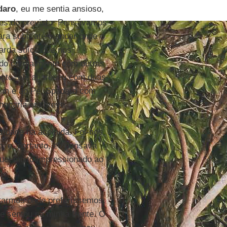
daro
, eu me sentia ansioso,
es do previsto. Pensávamos
ra subir até o andar onde o
uarda suíço que nos
do cordialmente com outras
onto, ele apareceu com duas
im e ao Pe. Spadaro com
chegaria em breve.
ridade na acolhida. Foi-nos
o, e, portanto, eu pensava
quei muito impressionado ao
ntarmos onde preferíssemos.
e sentou na minha frente. O