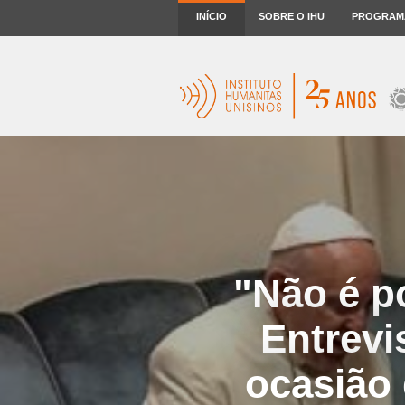
INÍCIO
SOBRE O IHU
PROGRAM
"Não é po
Entrevi
ocasião 