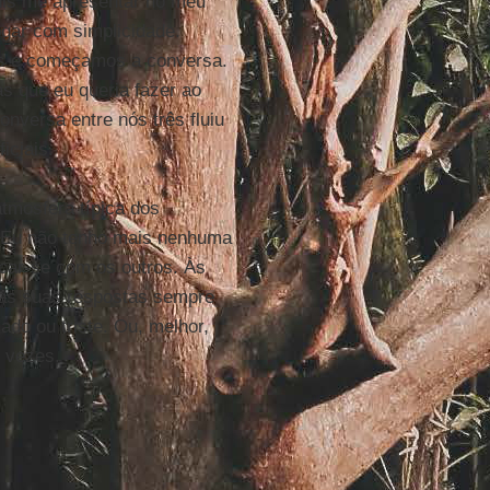
uis me apresentar no meu
logar com simplicidade.
es e começamos a conversa.
s que eu queria fazer ao
onversa entre nós três fluiu
iciais.
atmosfera típica dos
. Eu não tenho mais nenhuma
ar-se com os outros. Às
e as suas respostas sempre
do ou triste. Ou, melhor,
s vezes.