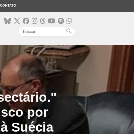
CONTATO
search
sectário."
isco por
 à Suécia