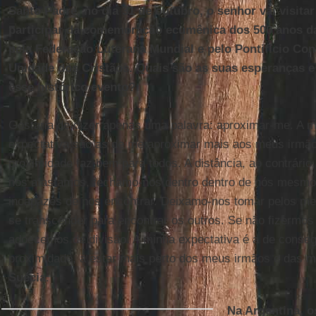
Santo Padre, no dia 31 de outubro, o senhor vai visit
participar da comemoração ecumênica dos 500 anos d
pela Federação Luterana Mundial e pelo Pontifício Co
Unidade dos Cristãos. Quais são as suas esperanças e
esse histórico evento?
Gostaria de dizer apenas uma palavra: aproximar-me. A 
expectativa são as de me aproximar mais aos meus irmão
proximidade faz bem para todos. A distância, ao contrário
nos afastamos, fechamo-nos dentro dentro de nós mesm
incapazes de nos encontrar. Deixamo-nos tomar pelos me
se transcender para encontrar os outros. Se não fizermos
adoecemos de divisão. A minha expectativa é a de conseg
proximidade, a estar mais perto dos meus irmãos e das 
Suécia
.
Na Argentina, 