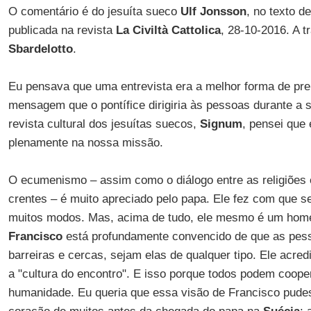
O comentário é do jesuíta sueco
Ulf Jonsson
, no texto d
publicada na revista
La Civiltà Cattolica
, 28-10-2016. A 
Sbardelotto
.
Eu pensava que uma entrevista era a melhor forma de pre
mensagem que o pontífice dirigiria às pessoas durante a s
revista cultural dos jesuítas suecos,
Signum
, pensei que 
plenamente na nossa missão.
O ecumenismo – assim como o diálogo entre as religiõe
crentes – é muito apreciado pelo papa. Ele fez com que 
muitos modos. Mas, acima de tudo, ele mesmo é um home
Francisco
está profundamente convencido de que as pes
barreiras e cercas, sejam elas de qualquer tipo. Ele acre
a "cultura do encontro". E isso porque todos podem coo
humanidade. Eu queria que essa visão de Francisco pude