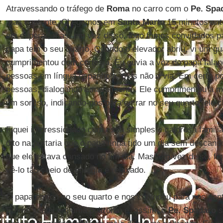
Atravessando o tráfego de
Roma
no carro com o
Pe. Spa
mas contente. Chegamos em
Santa Marta
15 minutos ant
em esperar, mas, em vez disso, logo fomos convidados pa
papa tem o seu quarto. Quando o elevador abriu, vi um g
cumprimentou com cortesia. Eu ouvia a voz do papa falan
pessoas em língua espanhola, mas não o via. Em certo p
pessoas, dialogando amavelmente. Ele cumprimentou a m
um sorriso, indicando-nos para entrar no seu quarto: ele 
Fiquei impressionado com essa simples e calorosa familia
dito na portaria que o papa tinha tido um dia sem descans
que ele estava cansado no fim dia. Mas, em vez disso, fi
vê-lo tão cheio de energia e relaxado.
O papa entrou no seu quarto e nos convidou para nos se
Eu me sentei em uma poltrona, e, assim, o
Pe. Spadaro
s