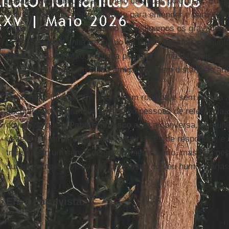
papa se sentou no sofá no meio das duas poltronas. Eu q
italiano não rico, mas suficiente para entender e para dia
Depois de algumas piadas do papa, ligamos os gravador
O Pe.
Spadaro
tinha traduzido do inglês algumas pergunta
papa e que, portanto, eu tinha preparado, mas, depois, a c
naturalmente, em um clima amigável e sem distâncias artif
Sobretudo, foi franca e direta, sem rodeios e sem aquela 
encontros com grandes líderes ou pessoas de referência
dúvida de que o
Papa Francisco
ama a conversa, comunic
vezes, ele toma tempo para refletir antes de responder, 
transmitem um senso de envolvimento sério, mas não pesa
durante a nossa visita, ele deu sinais do seu humor vária
Eis a entrevista.