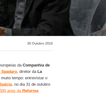
30 Outubro 2016
 europeias da
Companhia de
o Spadaro
, diretor da
La
muito tempo: entrevistar o
Suécia
, no dia 31 de outubro
500 anos da
Reforma