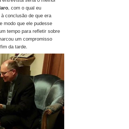
a entrevista seria o melhor
daro
, com o qual eu
s à conclusão de que era
 de modo que ele pudesse
um tempo para refletir sobre
le marcou um compromisso
fim da tarde.