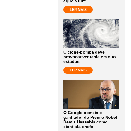
aquela luz"
LER MAIS
Ciclone-bomba deve
provocar ventania em oito
estados
LER MAIS
O Google nomeia o
ganhador do Prêmio Nobel
Demis Hassabis como
cientista-chefe