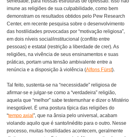
seriedade, para nossas estruturas de opressão. Isso não
imune as religiões de sua culpabilidade, como bem
demonstram os resultados obtidos pelo Pew Research
Center, em recente pesquisa sobre o desenvolvimento
das hostilidades provocadas por “motivação religiosa”,
em dois níveis social/institucional (conflito entre
pessoas) e estatal (restrição a liberdade de crer). As
religiões, na vivência de seus ensinamentos e suas
práticas, portam uma tensão ambivalente entre a
renúncia e a disposição à violência (
Alfons Fürst
).
Tal feito, sustenta-se na “necessidade” religiosa de
afirmar-se e julgar-se como a “verdadeira” religião,
aquela que “melhor” sabe testemunhar e dizer o Mistério
inesgotável. É uma postura típica das religiões do
“
tempo axial
”, que na ânsia pelo universal, acabam
violando aquilo que é santo/inédito para o outro. Nesse
processo, muitas hostilidades acontecem, geralmente