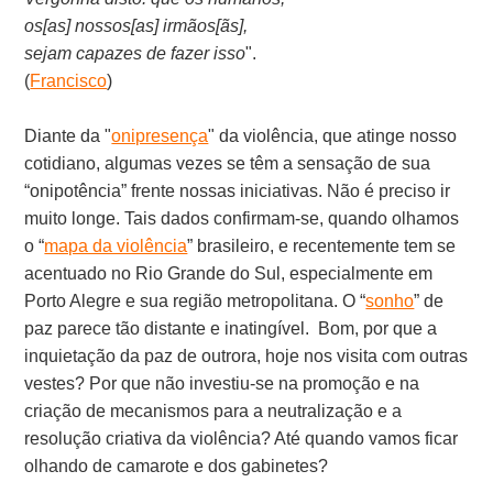
os[as] nossos[as] irmãos[ãs],
sejam capazes de fazer isso
".
(
Francisco
)
Diante da "
onipresença
" da violência, que atinge nosso
cotidiano, algumas vezes se têm a sensação de sua
“onipotência” frente nossas iniciativas. Não é preciso ir
muito longe. Tais dados confirmam-se, quando olhamos
o “
mapa da violência
” brasileiro, e recentemente tem se
acentuado no Rio Grande do Sul, especialmente em
Porto Alegre e sua região metropolitana. O “
sonho
” de
paz parece tão distante e inatingível. Bom, por que a
inquietação da paz de outrora, hoje nos visita com outras
vestes? Por que não investiu-se na promoção e na
criação de mecanismos para a neutralização e a
resolução criativa da violência? Até quando vamos ficar
olhando de camarote e dos gabinetes?