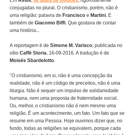
Em
Assis
,
se falará de religiões
, rigorosamente
conjugadas no plural. O cristianismo, porém, não é
uma religião: palavra de
Francisco
e
Martini
. E
também de
Giacomo Biffi
. Que gostava de contar
uma história...
A reportagem é de
Simone M. Varisco
, publicada no
sítio
Caffè
Storia
, 16-09-2016. A tradução é de
Moisés Sbardelotto
.
"O cristianismo, em si, não é uma concepção da
realidade, não é um código de preceitos, não é uma
liturgia. Não é sequer um impulso de solidariedade
humana, nem uma proposta de fraternidade social.
Ou, melhor, o cristianismo não é nem mesmo uma
religião. É um acontecimento, um fato. Um fato que se
resume em uma Pessoa. Hoje ouvimos dizer que, no
fundo, todas as religiões se equivalem, porque cada