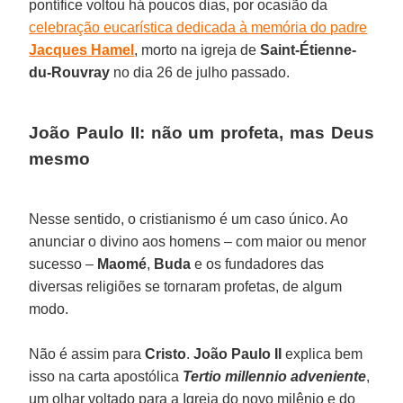
pontífice voltou há poucos dias, por ocasião da
celebração eucarística dedicada à memória do padre
Jacques Hamel
, morto na igreja de
Saint-Étienne-
du-Rouvray
no dia 26 de julho passado.
João Paulo II: não um profeta, mas Deus
mesmo
Nesse sentido, o cristianismo é um caso único. Ao
anunciar o divino aos homens – com maior ou menor
sucesso –
Maomé
,
Buda
e os fundadores das
diversas religiões se tornaram profetas, de algum
modo.
Não é assim para
Cristo
.
João Paulo II
explica bem
isso na carta apostólica
Tertio millennio adveniente
,
um olhar voltado para a Igreja do novo milênio e do