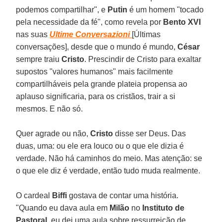
podemos compartilhar", e
Putin
é um homem "tocado
pela necessidade da fé", como revela por
Bento XVI
nas suas
Ultime Conversazioni
[Últimas
conversações], desde que o mundo é mundo,
César
sempre traiu
Cristo
. Prescindir de Cristo para exaltar
supostos "valores humanos" mais facilmente
compartilháveis pela grande plateia propensa ao
aplauso significaria, para os cristãos, trair a si
mesmos. E não só.
Quer agrade ou não,
Cristo
disse ser Deus. Das
duas, uma: ou ele era louco ou o que ele dizia é
verdade. Não há caminhos do meio. Mas atenção: se
o que ele diz é verdade, então tudo muda realmente.
O cardeal
Biffi
gostava de contar uma história.
"Quando eu dava aula em
Milão
no
Instituto de
Pastoral
, eu dei uma aula sobre ressurreição de