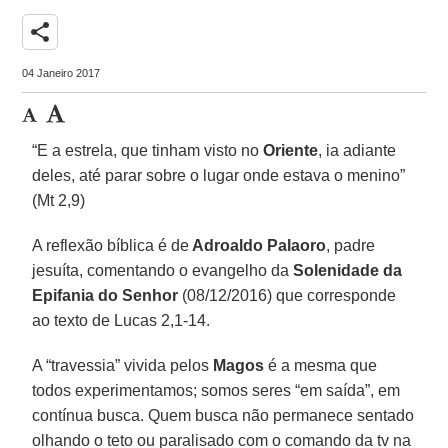
share
04 Janeiro 2017
“E a estrela, que tinham visto no
Oriente
, ia adiante
deles, até parar sobre o lugar onde estava o menino”
(Mt 2,9)
A reflexão bíblica é de
Adroaldo Palaoro
, padre
jesuíta, comentando o evangelho da
Solenidade da
Epifania do Senhor
(08/12/2016) que corresponde
ao texto de Lucas 2,1-14.
A “travessia” vivida pelos
Magos
é a mesma que
todos experimentamos; somos seres “em saída”, em
contínua busca. Quem busca não permanece sentado
olhando o teto ou paralisado com o comando da tv na