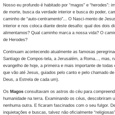
Nosso eu profundo é habitado por “magos” e “herodes”: i
de morte, busca da verdade interior e busca do poder, cam
caminho de “auto-centramento”... O Nasci-mento de Jesus
interior e nos coloca diante deste desafio: qual dos dois
alimentamos? Qual caminho marca a nossa vida? O cam
de Herodes?
Continuam acontecendo atualmente as famosas peregrina
Santiago de Compos-tela, a Jerusalém, a Roma..., mas, 
evangelho de hoje, a primeira e mais importante de todas
que vão até Jesus, guiados pelo canto e pelo chamado de 
Deus, a Estrela de cada um).
Os
Magos
consultavam os astros do céu para compreend
humanidade na terra. Examinando os céus, descobriram
nenhuma outra. E ficaram fascinados com o seu fulgor. D
inquietações e buscas, talvez não oficialmente “religiosa