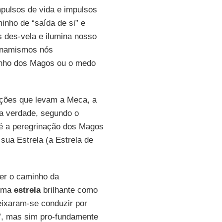
mpulsos de vida e impulsos
inho de “saída de si” e
 des-vela e ilumina nosso
 dinamismos nós
inho dos Magos ou o medo
ções que levam a Meca, a
na verdade, segundo o
 é a peregrinação dos Magos
sua Estrela (a Estrela de
er o caminho da
 uma
estrela
brilhante como
eixaram-se conduzir por
s”, mas sim pro-fundamente