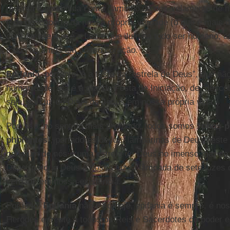
mesma é entendida como caminho de des-velamento de no
e de descoberta da nossa própria verdade (o que é mais d
com Aquele que é a Luz e que ilumina todo ser humano, ati
todos levamos em nosso coração.
Epifania
, portanto, é a festa da “estrela de Deus”, que n
humanidade; ela é a grande Festa de Iniciação, de “descob
seja, da Luz do Deus de Jesus em nossa própria vida.
Por isso, no sentido mais profundo, todos somos
“phos-p
phorantes
”, portadores de luz, lamparinas de Deus nest
cada um de nós é uma estrela de Deus no imenso mar de
Deus, porque Deus é nossa luz, a lâmpada de sete luzes 
verdade em nossa existência.
Por isso,
Epifania
não é só hoje, epifania é sempre, é nos
Herodes e frente a todos os Reis e Sacerdotes do poder 