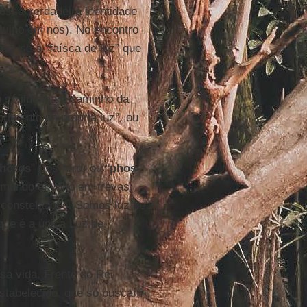
ssa verdadeira identidade
ivino em nós). No encontro
va-se a “faísca de luz” que
ão só ilumina o caminho da
rimento da própria luz”, ou
horos
” (fós-foro) ou “
phos-
e mundo envolto em trevas;
 constelações. Somos luz de
que é a única Luz de
sa vida. Frente ao Rei
estabelecido, que só buscam