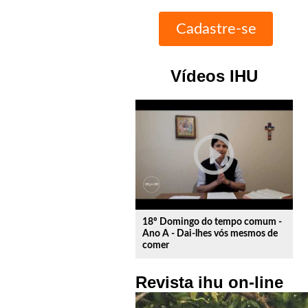
Vídeos IHU
play_circle_outline
18º Domingo do tempo comum -
Ano A - Dai-lhes vós mesmos de
comer
Revista ihu on-line