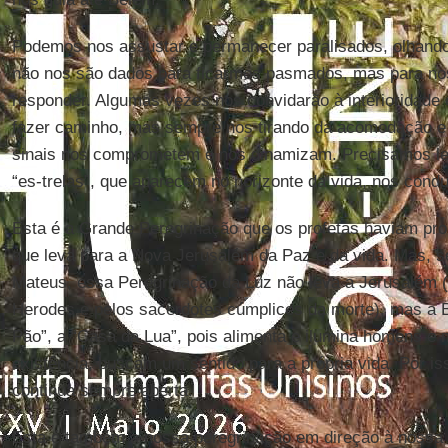
Podemos nos assustar e permanecer paralisados, olhando 
não nos são dados para ficarmos pasmados, mas para nos 
responder. Algumas vezes nos convidarão à interioridade 
fazer caminho, mas sempre nos tirando da acomodação e 
sinais nos comprometem e nos dinamizam. Precisamos ler 
“es-trelas”, que aparecem no horizonte da vida, nos cond
Esta é a Grande Peregrinação que os profetas haviam p
que leva para a Nova Jerusalém da Paz e da vida. Mas, 
Mateus, essa Peregrinação da Luz não leva a Jerusalém 
Herodes e pelos sacerdotes cúmplices da morte), mas a 
Pão”, a “Casa da Lua”, pois alimenta e ilumina homens e 
existência, buscam um sentido para a própria vida. Por i
continua sempre aberta.
Esta é também a nossa peregrinação em direção à nossa B