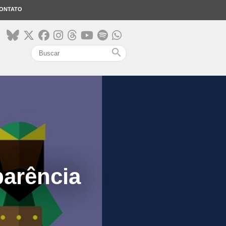
ONTATO
search
parência