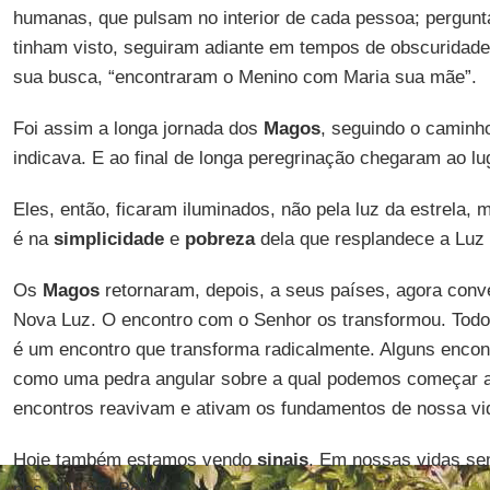
humanas, que pulsam no interior de cada pessoa; pergun
tinham visto, seguiram adiante em tempos de obscuridad
sua busca, “encontraram o Menino com Maria sua mãe”.
Foi assim a longa jornada dos
Magos
, seguindo o caminh
indicava. E ao final de longa peregrinação chegaram ao lu
Eles, então, ficaram iluminados, não pela luz da estrela, 
é na
simplicidade
e
pobreza
dela que resplandece a Luz
Os
Magos
retornaram, depois, a seus países, agora conv
Nova Luz. O encontro com o Senhor os transformou. Todo
é um encontro que transforma radicalmente. Alguns encon
como uma pedra angular sobre a qual podemos começar a 
encontros reavivam e ativam os fundamentos de nossa vi
Hoje também estamos vendo
sinais
. Em nossas vidas se
nos guia até Belém.