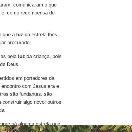
taram, comunicaram o que
e e, como recompensa de
o que a
luz
da estrela lhes
gar procurado.
mas pela
luz
da criança, pois
 de Deus.
ertidos em portadores da
 encontro com Jesus era e
tros são fundantes, são
construir algo novo; outros
da.
mpre há alguma estrela que