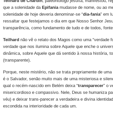
Teilhard de Chardin
, paleontólogo jesuíta, manifestou, r
que a solenidade da
Epifania
mudasse de nome, ou ao men
solenidade de hoje deveria denominar-se “
dia-fania
” em l
ressaltar que festejamos o dia em que Nosso Senhor Jesu
transparência, como fundamento de tudo e de todos, fonte 
Teilhard
não vê o relato dos Magos como uma “verdade f
verdade que nos ilumina sobre Aquele que enche o unive
dinâmica, sobre Aquele que dá sentido à nossa história, t
(transparente).
Porque, neste mistério, não se trata propriamente de uma
é o Salvador, senão muito mais de uma misteriosa e silenc
qual o recém-nascido em Belém deixa “
transparecer
” o 
misericordioso e compassivo. Nele, Deus se humaniza par
véu) e deixar trans-parecer a verdadeira e divina identid
escondida na interioridade de cada um.