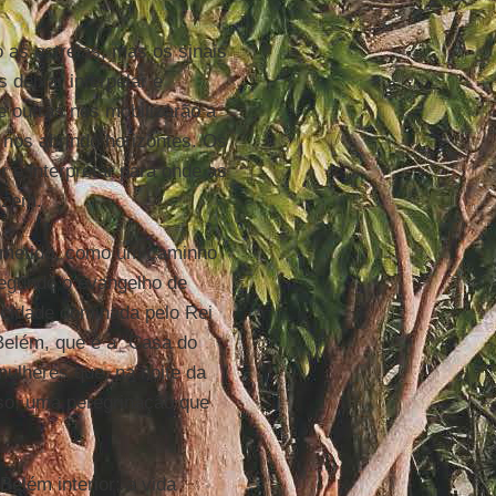
as estrelas, mas os sinais
deixar interpelar e
e outras nos mobilizarão a
nos abrindo horizontes. Os
e interpretar para onde as
uzem.
rometido, como um caminho
segundo o evangelho de
(cidade dominada pelo Rei
Belém, que é a “Casa do
mulheres que, na noite da
sso, uma peregrinação que
elém interior; a vida