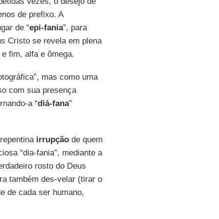
epetidas vezes, o desejo de
os de prefixo. A
ugar de “
epi-fania
”, para
s Cristo se revela em plena
e fim, alfa e ômega.
otográfica”, mas como uma
rso com sua presença
ornando-a “
diá-fana
”
 repentina
irrupção
de quem
iosa “dia-fania”, mediante a
verdadeiro rosto do Deus
a também des-velar (tirar o
ade de cada ser humano,