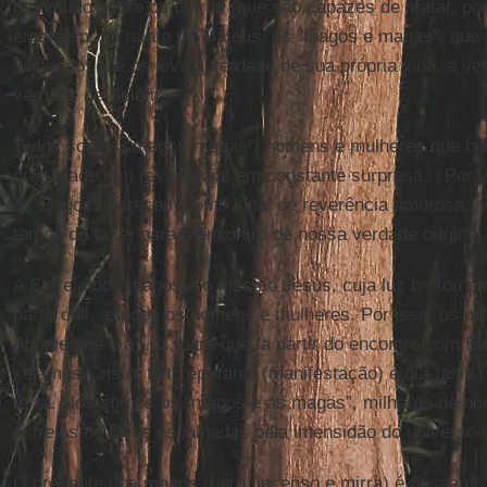
o domínio sobre os outros (que são capazes de matar, por
emergem, no relato de Mateus, os “magos e magas”, que 
iniciação, que os leva à verdade de sua própria vida, a v
verdade de Belém.
Todos somos “magos-magas”, homens e mulheres que b
gratuidade, em reverência, em constante surpresa... Por 
os Magos aparecem como sinal de reverência amorosa, no
temos de fazer para o encontro de nossa verdade original.
A Estrela dos magos é o mesmo Jesus, cuja luz brotou em
partir dali, a todos os homens e mulheres. Por isso, os 
Aquele que é a Luz, para que, a partir do encontro com E
sejamos Cristo, feito epi-fania (manifestação) e dia-fania
terra. Nós somos os “magos e as magas”, milhares de ho
estrelas de Deus espalhadas pela imensidão do universo d
O presente dos magos (ouro, incenso e mirra) é nossa pró