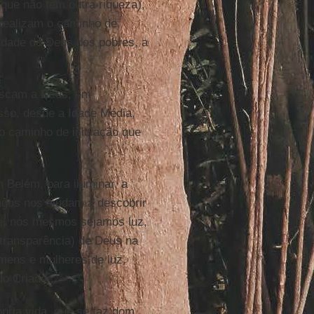
que não tem outra riqueza),
realizam o caminho de
erdade do Deus dos pobres, a
uscam a Deus, em
isso, desde a Idade Média,
 caminho de iniciação que
 Belém, para iluminar, a
magos nos ajudam a descobrir
le, nós mesmos sejamos luz,
 (transparência) de Deus na
mens e mulheres de luz,
o Criador.
pria vida, que se faz dom