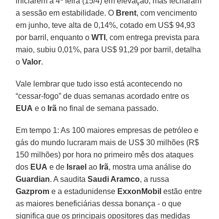
iniciarem a 4ª feira (15/4) em elevação, mas fecharam
a sessão em estabilidade. O
Brent
, com vencimento
em junho, teve alta de 0,14%, cotado em US$ 94,93
por barril, enquanto o
WTI
, com entrega prevista para
maio, subiu 0,01%, para US$ 91,29 por barril, detalha
o
Valor
.
Vale lembrar que tudo isso está acontecendo no
“cessar-fogo” de duas semanas acordado entre os
EUA
e o
Irã
no final de semana passado.
Em tempo 1: As 100 maiores empresas de petróleo e
gás do mundo lucraram mais de US$ 30 milhões (R$
150 milhões) por hora no primeiro mês dos ataques
dos
EUA
e de
Israel
ao
Irã
, mostra uma análise do
Guardian
. A saudita
Saudi Aramco
, a russa
Gazprom
e a estadunidense
ExxonMobil
estão entre
as maiores beneficiárias dessa bonança - o que
significa que os principais opositores das medidas