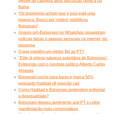
mestre de capoeira após discussão política na
Bahia
“Os brasileiros acham que o país está uma
bagunça. Busca por ‘ordem’ solidificou
Bolsonaro”
Grupos pró-Bolsonaro no WhatsApp orquestram
notícias falsas e ataques pessoais na internet, diz
pesquisa
O que mantém um eleitor fiel ao PT?
"Elite já releva natureza autoritária de Bolsonaro".
Entrevista com o cientista político Alberto Carlos
Almeida
Bolsonaro oscila para baixo e marca 50%
enquanto Haddad vê rejeição cair
Como Haddad e Bolsonaro pretendem enfrentar
a desigualdade?
Bolsonaro depura sentimento anti-PT e colhe
manifestação mais conservadora