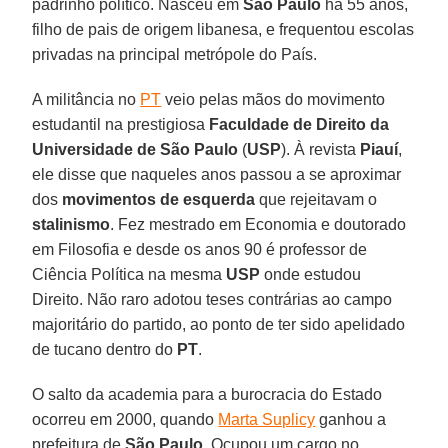
padrinho político. Nasceu em
São Paulo
há 55 anos,
filho de pais de origem libanesa, e frequentou escolas
privadas na principal metrópole do País.
A militância no
PT
veio pelas mãos do movimento
estudantil na prestigiosa
Faculdade de Direito da
Universidade de São Paulo
(
USP
). À revista
Piauí
,
ele disse que naqueles anos passou a se aproximar
dos
movimentos de esquerda
que rejeitavam o
stalinismo
. Fez mestrado em Economia e doutorado
em Filosofia e desde os anos 90 é professor de
Ciência Política na mesma
USP
onde estudou
Direito. Não raro adotou teses contrárias ao campo
majoritário do partido, ao ponto de ter sido apelidado
de tucano dentro do
PT
.
O salto da academia para a burocracia do Estado
ocorreu em 2000, quando
Marta Suplicy
ganhou a
prefeitura de
São Paulo
. Ocupou um cargo no