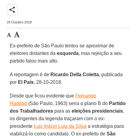
share
29 Outubro 2018
Ex-prefeito de São Paulo tentou se aproximar de
eleitores distantes da
esquerda
, mas rejeição a seu
partido falou mais alto.
A reportagem é de
Ricardo Della Coletta
, publicada
por
El País
, 28-10-2018.
Desde que ficou evidente que
Fernando
Haddad
(São Paulo, 1963) seria o plano B do
Partido
dos Trabalhadores
para as
eleições presidenciais
,
os dirigentes da legenda traçaram com o ex-
presidente
Luiz Inácio Lula da Silva
a estratégia para
viabilizá-lo como candidato. O ex-prefeito de
São