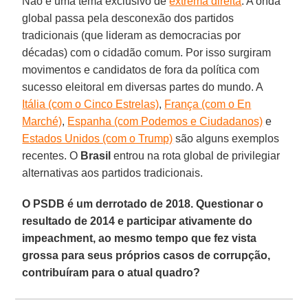
Não é uma tema exclusivo de
extrema direita
. A onda
global passa pela desconexão dos partidos
tradicionais (que lideram as democracias por
décadas) com o cidadão comum. Por isso surgiram
movimentos e candidatos de fora da política com
sucesso eleitoral em diversas partes do mundo. A
Itália (com o Cinco Estrelas)
,
França (com o En
Marché)
,
Espanha (com Podemos e Ciudadanos)
e
Estados Unidos (com o Trump)
são alguns exemplos
recentes. O
Brasil
entrou na rota global de privilegiar
alternativas aos partidos tradicionais.
O PSDB é um derrotado de 2018. Questionar o
resultado de 2014 e participar ativamente do
impeachment, ao mesmo tempo que fez vista
grossa para seus próprios casos de corrupção,
contribuíram para o atual quadro?