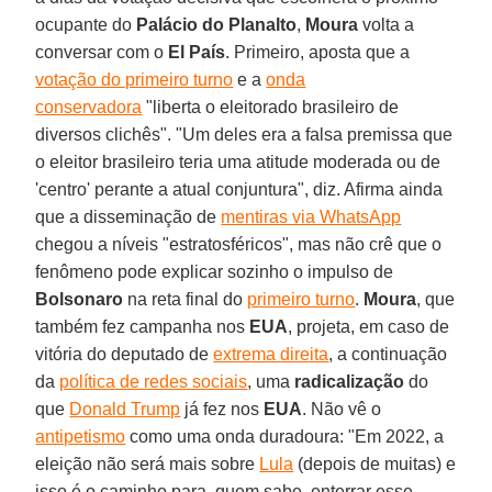
ocupante do
Palácio do Planalto
,
Moura
volta a
conversar com o
El País
. Primeiro, aposta que a
votação do primeiro turno
e a
onda
conservadora
"liberta o eleitorado brasileiro de
diversos clichês". "Um deles era a falsa premissa que
o eleitor brasileiro teria uma atitude moderada ou de
'centro' perante a atual conjuntura", diz. Afirma ainda
que a disseminação de
mentiras via WhatsApp
chegou a níveis "estratosféricos", mas não crê que o
fenômeno pode explicar sozinho o impulso de
Bolsonaro
na reta final do
primeiro turno
.
Moura
, que
também fez campanha nos
EUA
, projeta, em caso de
vitória do deputado de
extrema direita
, a continuação
da
política de redes sociais
, uma
radicalização
do
que
Donald Trump
já fez nos
EUA
. Não vê o
antipetismo
como uma onda duradoura: "Em 2022, a
eleição não será mais sobre
Lula
(depois de muitas) e
isso é o caminho para, quem sabe, enterrar esse