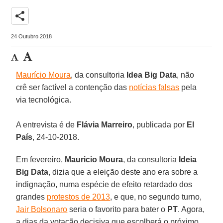
share
24 Outubro 2018
Maurício Moura
, da consultoria
Idea Big Data
, não
crê ser factível a contenção das
notícias falsas
pela
via tecnológica.
A entrevista é de
Flávia Marreiro
, publicada por
El
País
, 24-10-2018.
Em fevereiro,
Mauricio Moura
, da consultoria
Ideia
Big Data
, dizia que a eleição deste ano era sobre a
indignação, numa espécie de efeito retardado dos
grandes
protestos de 2013
, e que, no segundo turno,
Jair Bolsonaro
seria o favorito para bater o
PT
. Agora,
a dias da votação decisiva que escolherá o próximo